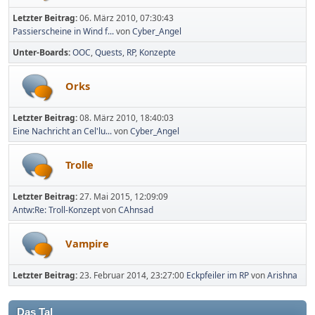
Letzter Beitrag:
06. März 2010, 07:30:43
Passierscheine in Wind f...
von
Cyber_Angel
Unter-Boards
OOC
Quests
RP
Konzepte
Orks
Letzter Beitrag:
08. März 2010, 18:40:03
Eine Nachricht an Cel'lu...
von
Cyber_Angel
Trolle
Letzter Beitrag:
27. Mai 2015, 12:09:09
Antw:Re: Troll-Konzept
von
CAhnsad
Vampire
Letzter Beitrag:
23. Februar 2014, 23:27:00
Eckpfeiler im RP
von
Arishna
Das Tal