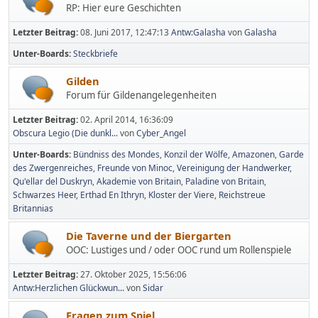
RP: Hier eure Geschichten
Letzter Beitrag:
08. Juni 2017, 12:47:13
Antw:Galasha
von
Galasha
Unter-Boards
Steckbriefe
Gilden
Forum für Gildenangelegenheiten
Letzter Beitrag:
02. April 2014, 16:36:09
Obscura Legio (Die dunkl...
von
Cyber_Angel
Unter-Boards
Bündniss des Mondes
Konzil der Wölfe
Amazonen
Garde
des Zwergenreiches
Freunde von Minoc
Vereinigung der Handwerker
Qu'ellar del Duskryn
Akademie von Britain
Paladine von Britain
Schwarzes Heer
Erthad En Ithryn
Kloster der Viere
Reichstreue
Britannias
Die Taverne und der Biergarten
OOC: Lustiges und / oder OOC rund um Rollenspiele
Letzter Beitrag:
27. Oktober 2025, 15:56:06
Antw:Herzlichen Glückwun...
von
Sidar
Fragen zum Spiel