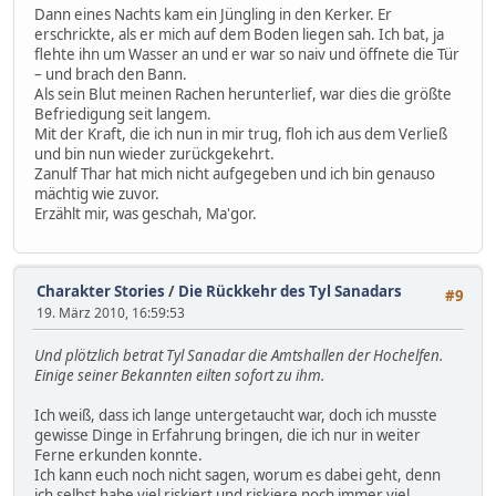
Dann eines Nachts kam ein Jüngling in den Kerker. Er
erschrickte, als er mich auf dem Boden liegen sah. Ich bat, ja
flehte ihn um Wasser an und er war so naiv und öffnete die Tür
– und brach den Bann.
Als sein Blut meinen Rachen herunterlief, war dies die größte
Befriedigung seit langem.
Mit der Kraft, die ich nun in mir trug, floh ich aus dem Verließ
und bin nun wieder zurückgekehrt.
Zanulf Thar hat mich nicht aufgegeben und ich bin genauso
mächtig wie zuvor.
Erzählt mir, was geschah, Ma'gor.
Charakter Stories
/
Die Rückkehr des Tyl Sanadars
#9
19. März 2010, 16:59:53
Und plötzlich betrat Tyl Sanadar die Amtshallen der Hochelfen.
Einige seiner Bekannten eilten sofort zu ihm.
Ich weiß, dass ich lange untergetaucht war, doch ich musste
gewisse Dinge in Erfahrung bringen, die ich nur in weiter
Ferne erkunden konnte.
Ich kann euch noch nicht sagen, worum es dabei geht, denn
ich selbst habe viel riskiert und riskiere noch immer viel.