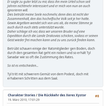
Er sagte zu guter letzt zu mir, dass ihn mein Urteil schon seit
Jahren nichtmehr interessiert und er mich von nun an auch
ignorieren will.
Dies betrübt meine Seele nochmehr, denn dies ist nicht der
Zusammenhalt, den das hochelfische Volk seit je her hatte.
Gewin Argetlam wendet sich von uns ab, da meine Stimme ja
auch durch euch stets unterstützt wurde.
Daher schlage ich vor, dass wir unseren Bruder auf eine
Expedition durch die Lande Drakovias schicken, sodass er seinen
Geist wieder frei machen kann und zu uns zurück finden kann.
Betrübt schauen einige der Ratsmitglieder gen Boden, doch
durch den gesamten Rat geht ein nicken und so erhält Tyl
Sanadar wie so oft die Zustimmung des Rates.
So ist es entschieden...
Tyl tritt mit schwerem Gemüt von dem Podest, doch mit
erhabenen Schritten aus dem Saal.
Charakter Stories
/
Die Rückkehr des Xeres Xystor
#8
19. März 2010, 17:01:29