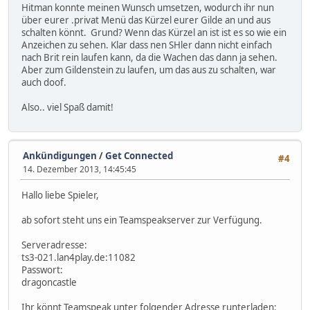
Hitman konnte meinen Wunsch umsetzen, wodurch ihr nun
über eurer .privat Menü das Kürzel eurer Gilde an und aus
schalten könnt. Grund? Wenn das Kürzel an ist ist es so wie ein
Anzeichen zu sehen. Klar dass nen SHler dann nicht einfach
nach Brit rein laufen kann, da die Wachen das dann ja sehen.
Aber zum Gildenstein zu laufen, um das aus zu schalten, war
auch doof.
Also.. viel Spaß damit!
Ankündigungen
/
Get Connected
#4
14. Dezember 2013, 14:45:45
Hallo liebe Spieler,
ab sofort steht uns ein Teamspeakserver zur Verfügung.
Serveradresse:
ts3-021.lan4play.de:11082
Passwort:
dragoncastle
Ihr könnt Teamspeak unter folgender Adresse runterladen: