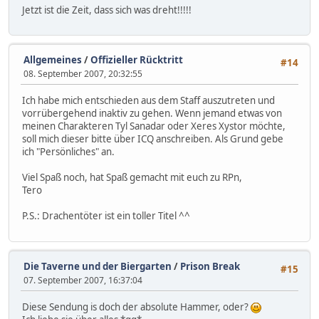
Jetzt ist die Zeit, dass sich was dreht!!!!!
Allgemeines
/
Offizieller Rücktritt
#14
08. September 2007, 20:32:55
Ich habe mich entschieden aus dem Staff auszutreten und
vorrübergehend inaktiv zu gehen. Wenn jemand etwas von
meinen Charakteren Tyl Sanadar oder Xeres Xystor möchte,
soll mich dieser bitte über ICQ anschreiben. Als Grund gebe
ich "Persönliches" an.
Viel Spaß noch, hat Spaß gemacht mit euch zu RPn,
Tero
P.S.: Drachentöter ist ein toller Titel ^^
Die Taverne und der Biergarten
/
Prison Break
#15
07. September 2007, 16:37:04
Diese Sendung is doch der absolute Hammer, oder?