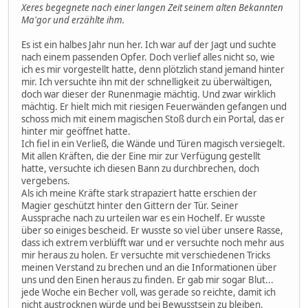
Xeres begegnete nach einer langen Zeit seinem alten Bekannten
Ma'gor und erzählte ihm.
Es ist ein halbes Jahr nun her. Ich war auf der Jagt und suchte
nach einem passenden Opfer. Doch verlief alles nicht so, wie
ich es mir vorgestellt hatte, denn plötzlich stand jemand hinter
mir. Ich versuchte ihn mit der schnelligkeit zu überwältigen,
doch war dieser der Runenmagie mächtig. Und zwar wirklich
mächtig. Er hielt mich mit riesigen Feuerwänden gefangen und
schoss mich mit einem magischen Stoß durch ein Portal, das er
hinter mir geöffnet hatte.
Ich fiel in ein Verließ, die Wände und Türen magisch versiegelt.
Mit allen Kräften, die der Eine mir zur Verfügung gestellt
hatte, versuchte ich diesen Bann zu durchbrechen, doch
vergebens.
Als ich meine Kräfte stark strapaziert hatte erschien der
Magier geschützt hinter den Gittern der Tür. Seiner
Aussprache nach zu urteilen war es ein Hochelf. Er wusste
über so einiges bescheid. Er wusste so viel über unsere Rasse,
dass ich extrem verblüfft war und er versuchte noch mehr aus
mir heraus zu holen. Er versuchte mit verschiedenen Tricks
meinen Verstand zu brechen und an die Informationen über
uns und den Einen heraus zu finden. Er gab mir sogar Blut...
jede Woche ein Becher voll, was gerade so reichte, damit ich
nicht austrocknen würde und bei Bewusstsein zu bleiben.