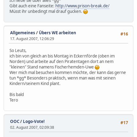
Ich liebe sie über alles *gg*
Gibt auch eine Fanseite:
http://www.prison-break.de/
Müsst ihr unbedingt mal drauf gucken.
Allgemeines
/
Übers WE arbeiten
#16
17. August 2007, 12:06:29
So Leuts,
ich bin von gleich an bis Montag in Eckernförde (oben im
Norden) und arbeite auf den Piratentagen dort an nem
"kleinen" Stand namens Fischerhemden-Uwe
Wer mich mal besuchen kommen möchte, der kann das gerne
tun *gg* Besonders praktisch, wenn man was mit seinen
Kindern/seinem Kind plant.
Bis bald
Tero
OOC
/
Logo-Vote!
#17
02. August 2007, 02:09:38