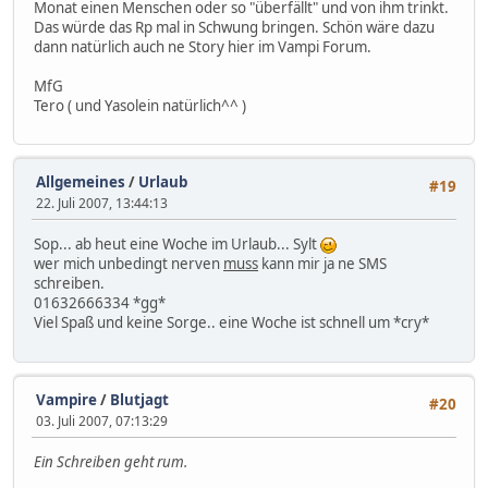
Monat einen Menschen oder so "überfällt" und von ihm trinkt.
Das würde das Rp mal in Schwung bringen. Schön wäre dazu
dann natürlich auch ne Story hier im Vampi Forum.
MfG
Tero ( und Yasolein natürlich^^ )
Allgemeines
/
Urlaub
#19
22. Juli 2007, 13:44:13
Sop... ab heut eine Woche im Urlaub... Sylt
wer mich unbedingt nerven
muss
kann mir ja ne SMS
schreiben.
01632666334 *gg*
Viel Spaß und keine Sorge.. eine Woche ist schnell um *cry*
Vampire
/
Blutjagt
#20
03. Juli 2007, 07:13:29
Ein Schreiben geht rum.