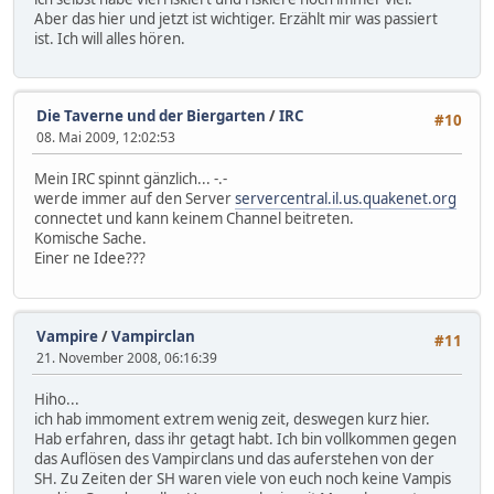
Aber das hier und jetzt ist wichtiger. Erzählt mir was passiert
ist. Ich will alles hören.
Die Taverne und der Biergarten
/
IRC
#10
08. Mai 2009, 12:02:53
Mein IRC spinnt gänzlich... -.-
werde immer auf den Server
servercentral.il.us.quakenet.org
connectet und kann keinem Channel beitreten.
Komische Sache.
Einer ne Idee???
Vampire
/
Vampirclan
#11
21. November 2008, 06:16:39
Hiho...
ich hab immoment extrem wenig zeit, deswegen kurz hier.
Hab erfahren, dass ihr getagt habt. Ich bin vollkommen gegen
das Auflösen des Vampirclans und das auferstehen von der
SH. Zu Zeiten der SH waren viele von euch noch keine Vampis