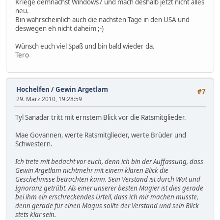
Kriege demnächst Windows7 und mach deshalb jetzt nicht alles
neu.
Bin wahrscheinlich auch die nächsten Tage in den USA und
deswegen eh nicht daheim ;-)
Wünsch euch viel Spaß und bin bald wieder da.
Tero
Hochelfen
/
Gewin Argetlam
#7
29. März 2010, 19:28:59
Tyl Sanadar tritt mit ernstem Blick vor die Ratsmitglieder.
Mae Govannen, werte Ratsmitglieder, werte Brüder und
Schwestern.
Ich trete mit bedacht vor euch, denn ich bin der Auffassung, dass
Gewin Argetlam nichtmehr mit einem klaren Blick die
Geschehnisse betrachten kann. Sein Verstand ist durch Wut und
Ignoranz getrübt. Als einer unserer besten Magier ist dies gerade
bei ihm ein erschreckendes Urteil, dass ich mir machen musste,
denn gerade für einen Magus sollte der Verstand und sein Blick
stets klar sein.