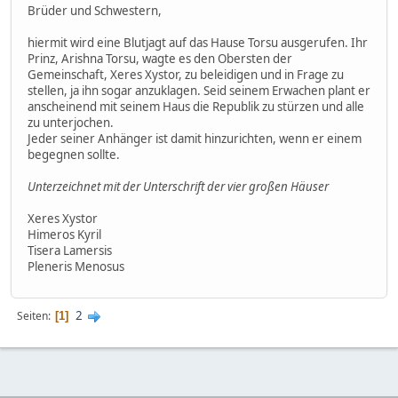
Brüder und Schwestern,
hiermit wird eine Blutjagt auf das Hause Torsu ausgerufen. Ihr
Prinz, Arishna Torsu, wagte es den Obersten der
Gemeinschaft, Xeres Xystor, zu beleidigen und in Frage zu
stellen, ja ihn sogar anzuklagen. Seid seinem Erwachen plant er
anscheinend mit seinem Haus die Republik zu stürzen und alle
zu unterjochen.
Jeder seiner Anhänger ist damit hinzurichten, wenn er einem
begegnen sollte.
Unterzeichnet mit der Unterschrift der vier großen Häuser
Xeres Xystor
Himeros Kyril
Tisera Lamersis
Pleneris Menosus
2
Seiten
1