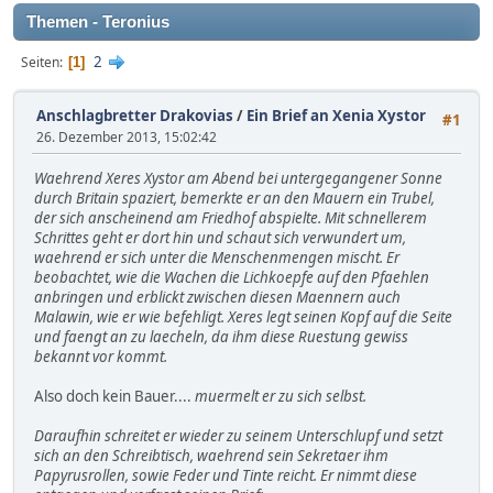
Themen - Teronius
2
Seiten
1
Anschlagbretter Drakovias
/
Ein Brief an Xenia Xystor
#1
26. Dezember 2013, 15:02:42
Waehrend Xeres Xystor am Abend bei untergegangener Sonne
durch Britain spaziert, bemerkte er an den Mauern ein Trubel,
der sich anscheinend am Friedhof abspielte. Mit schnellerem
Schrittes geht er dort hin und schaut sich verwundert um,
waehrend er sich unter die Menschenmengen mischt. Er
beobachtet, wie die Wachen die Lichkoepfe auf den Pfaehlen
anbringen und erblickt zwischen diesen Maennern auch
Malawin, wie er wie befehligt. Xeres legt seinen Kopf auf die Seite
und faengt an zu laecheln, da ihm diese Ruestung gewiss
bekannt vor kommt.
Also doch kein Bauer....
muermelt er zu sich selbst.
Daraufhin schreitet er wieder zu seinem Unterschlupf und setzt
sich an den Schreibtisch, waehrend sein Sekretaer ihm
Papyrusrollen, sowie Feder und Tinte reicht. Er nimmt diese