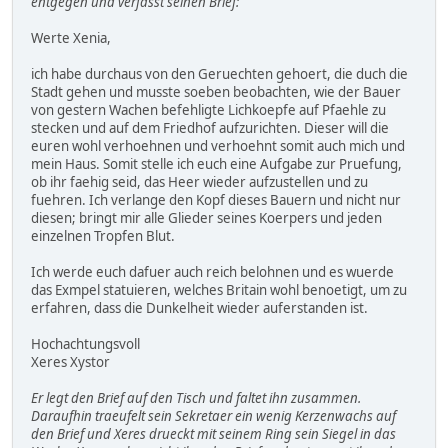
entgegen und verfasst seinen Brief:
Werte Xenia,
ich habe durchaus von den Geruechten gehoert, die duch die
Stadt gehen und musste soeben beobachten, wie der Bauer
von gestern Wachen befehligte Lichkoepfe auf Pfaehle zu
stecken und auf dem Friedhof aufzurichten. Dieser will die
euren wohl verhoehnen und verhoehnt somit auch mich und
mein Haus. Somit stelle ich euch eine Aufgabe zur Pruefung,
ob ihr faehig seid, das Heer wieder aufzustellen und zu
fuehren. Ich verlange den Kopf dieses Bauern und nicht nur
diesen; bringt mir alle Glieder seines Koerpers und jeden
einzelnen Tropfen Blut.
Ich werde euch dafuer auch reich belohnen und es wuerde
das Exmpel statuieren, welches Britain wohl benoetigt, um zu
erfahren, dass die Dunkelheit wieder auferstanden ist.
Hochachtungsvoll
Xeres Xystor
Er legt den Brief auf den Tisch und faltet ihn zusammen.
Daraufhin traeufelt sein Sekretaer ein wenig Kerzenwachs auf
den Brief und Xeres drueckt mit seinem Ring sein Siegel in das