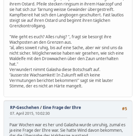
ihrem Ostard. Pfeile stecken ringsum in ihrem Haarzopf und
sie hat sich zur Tarnung weisse Gewänder übergestreift.
Kampfbereit hat sich den Langbogen geschultert. Fast lautlos
steigt sie auf ihren Ostard und beginnt ihren täglichen
Grenzkontrollgang.
"Wie geht es euch? Alles ruhig? ", fragt sie besorgt ihre
Wachposten an den Grenzen aus.
"aî, alles soweit ruhig, bis auf eine Sache, aber wir sind uns da
nicht sicher. Möglicherweise haben wir gesehen, wie sich eine
Waldelfe mit den Drowwachen über den Zaun unterhalten
hat."
Verwundert nimmt Galasha diese Botschsaft auf.
"äusserste Wachsamkeit! In Zukunft will ich keine
Vermutungen berichtet bekommen!" sagt sie mit lauter
Stimme, der es nicht an Härte mangelt.
RP-Geschehen
/
Eine Frage der Ehre
#5
07. April 2015, 10:02:30
Paar Wochen war es her und Galasha wurde unruhig, zumal es
ja eine Frage der Ehre war. Sie hatte Wind davon bekommen,
das die Übergabe der Halsberge ausstand.