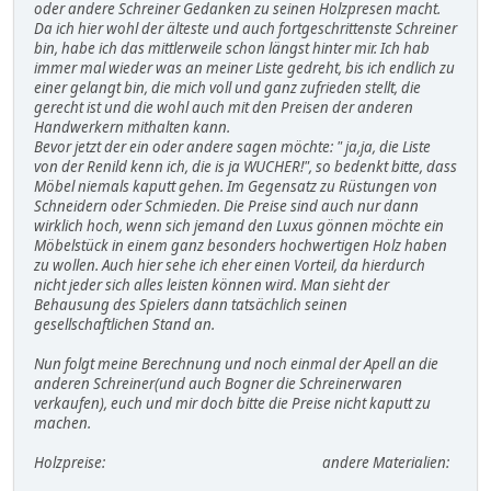
oder andere Schreiner Gedanken zu seinen Holzpresen macht.
Da ich hier wohl der älteste und auch fortgeschrittenste Schreiner
bin, habe ich das mittlerweile schon längst hinter mir. Ich hab
immer mal wieder was an meiner Liste gedreht, bis ich endlich zu
einer gelangt bin, die mich voll und ganz zufrieden stellt, die
gerecht ist und die wohl auch mit den Preisen der anderen
Handwerkern mithalten kann.
Bevor jetzt der ein oder andere sagen möchte: " ja,ja, die Liste
von der Renild kenn ich, die is ja WUCHER!", so bedenkt bitte, dass
Möbel niemals kaputt gehen. Im Gegensatz zu Rüstungen von
Schneidern oder Schmieden. Die Preise sind auch nur dann
wirklich hoch, wenn sich jemand den Luxus gönnen möchte ein
Möbelstück in einem ganz besonders hochwertigen Holz haben
zu wollen. Auch hier sehe ich eher einen Vorteil, da hierdurch
nicht jeder sich alles leisten können wird. Man sieht der
Behausung des Spielers dann tatsächlich seinen
gesellschaftlichen Stand an.
Nun folgt meine Berechnung und noch einmal der Apell an die
anderen Schreiner(und auch Bogner die Schreinerwaren
verkaufen), euch und mir doch bitte die Preise nicht kaputt zu
machen.
Holzpreise: andere Materialien: