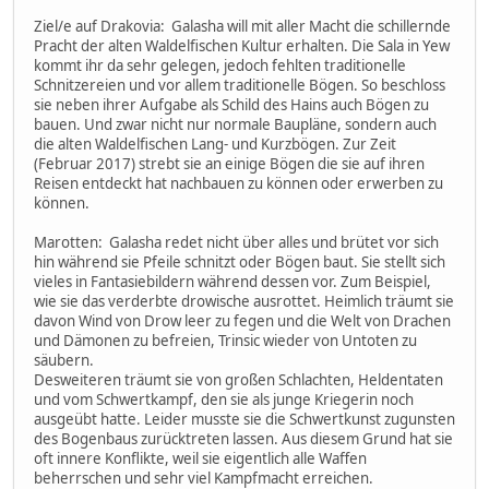
Ziel/e auf Drakovia: Galasha will mit aller Macht die schillernde
Pracht der alten Waldelfischen Kultur erhalten. Die Sala in Yew
kommt ihr da sehr gelegen, jedoch fehlten traditionelle
Schnitzereien und vor allem traditionelle Bögen. So beschloss
sie neben ihrer Aufgabe als Schild des Hains auch Bögen zu
bauen. Und zwar nicht nur normale Baupläne, sondern auch
die alten Waldelfischen Lang- und Kurzbögen. Zur Zeit
(Februar 2017) strebt sie an einige Bögen die sie auf ihren
Reisen entdeckt hat nachbauen zu können oder erwerben zu
können.
Marotten: Galasha redet nicht über alles und brütet vor sich
hin während sie Pfeile schnitzt oder Bögen baut. Sie stellt sich
vieles in Fantasiebildern während dessen vor. Zum Beispiel,
wie sie das verderbte drowische ausrottet. Heimlich träumt sie
davon Wind von Drow leer zu fegen und die Welt von Drachen
und Dämonen zu befreien, Trinsic wieder von Untoten zu
säubern.
Desweiteren träumt sie von großen Schlachten, Heldentaten
und vom Schwertkampf, den sie als junge Kriegerin noch
ausgeübt hatte. Leider musste sie die Schwertkunst zugunsten
des Bogenbaus zurücktreten lassen. Aus diesem Grund hat sie
oft innere Konflikte, weil sie eigentlich alle Waffen
beherrschen und sehr viel Kampfmacht erreichen.