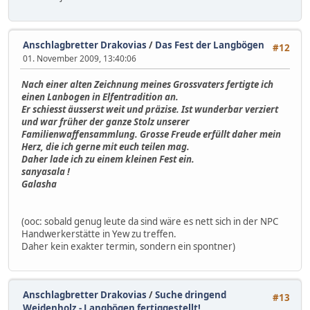
Anschlagbretter Drakovias
/
Das Fest der Langbögen
#12
01. November 2009, 13:40:06
Nach einer alten Zeichnung meines Grossvaters fertigte ich
einen Lanbogen in Elfentradition an.
Er schiesst äusserst weit und präzise. Ist wunderbar verziert
und war früher der ganze Stolz unserer
Familienwaffensammlung. Grosse Freude erfüllt daher mein
Herz, die ich gerne mit euch teilen mag.
Daher lade ich zu einem kleinen Fest ein.
sanyasala !
Galasha
(ooc: sobald genug leute da sind wäre es nett sich in der NPC
Handwerkerstätte in Yew zu treffen.
Daher kein exakter termin, sondern ein spontner)
Anschlagbretter Drakovias
/
Suche dringend
#13
Weidenholz - Langbögen fertiggestellt!