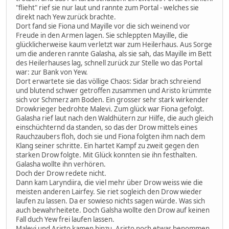
"flieht" rief sie nur laut und rannte zum Portal - welches sie
direkt nach Yew zurück brachte.
Dort fand sie Fiona und Mayille vor die sich weinend vor
Freude in den Armen lagen. Sie schleppten Mayille, die
glücklicherweise kaum verletzt war zum Heilerhaus. Aus Sorge
um die anderen rannte Galasha, als sie sah, das Mayille im Bett
des Heilerhauses lag, schnell zurück zur Stelle wo das Portal
war: zur Bank von Yew.
Dort erwartete sie das völlige Chaos: Sidar brach schreiend
und blutend schwer getroffen zusammen und Aristo krümmte
sich vor Schmerz am Boden. Ein grosser sehr stark wirkender
Drowkrieger bedrohte Malevi. Zum glück war Fiona gefolgt.
Galasha rief laut nach den Waldhütern zur Hilfe, die auch gleich
einschüchternd da standen, so das der Drow mittels eines
Rauchzaubers floh, doch sie und Fiona folgten ihm nach dem
Klang seiner schritte. Ein hartet Kampf zu zweit gegen den
starken Drow folgte. Mit Glück konnten sie ihn festhalten.
Galasha wollte ihn verhören.
Doch der Drow redete nicht.
Dann kam Laryndiira, die viel mehr über Drow weiss wie die
meisten anderen Lairfey. Sie riet sogleich den Drow wieder
laufen zu lassen. Da er sowieso nichts sagen würde. Was sich
auch bewahrheitete. Doch Galsha wollte den Drow auf keinen
Fall duch Yew frei laufen lassen.
Malevi und Aristo kamen hinzu, Aristo noch etwas benommen.