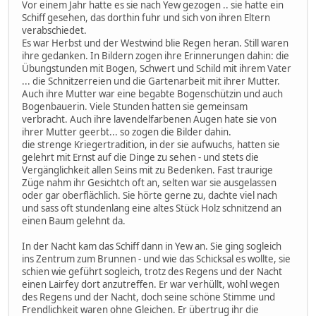
Vor einem Jahr hatte es sie nach Yew gezogen .. sie hatte ein
Schiff gesehen, das dorthin fuhr und sich von ihren Eltern
verabschiedet.
Es war Herbst und der Westwind blie Regen heran. Still waren
ihre gedanken. In Bildern zogen ihre Erinnerungen dahin: die
Übungstunden mit Bogen, Schwert und Schild mit ihrem Vater
... die Schnitzerreien und die Gartenarbeit mit ihrer Mutter.
Auch ihre Mutter war eine begabte Bogenschützin und auch
Bogenbauerin. Viele Stunden hatten sie gemeinsam
verbracht. Auch ihre lavendelfarbenen Augen hate sie von
ihrer Mutter geerbt... so zogen die Bilder dahin.
die strenge Kriegertradition, in der sie aufwuchs, hatten sie
gelehrt mit Ernst auf die Dinge zu sehen - und stets die
Vergänglichkeit allen Seins mit zu Bedenken. Fast traurige
Züge nahm ihr Gesichtch oft an, selten war sie ausgelassen
oder gar oberflächlich. Sie hörte gerne zu, dachte viel nach
und sass oft stundenlang eine altes Stück Holz schnitzend an
einen Baum gelehnt da.
In der Nacht kam das Schiff dann in Yew an. Sie ging sogleich
ins Zentrum zum Brunnen - und wie das Schicksal es wollte, sie
schien wie geführt sogleich, trotz des Regens und der Nacht
einen Lairfey dort anzutreffen. Er war verhüllt, wohl wegen
des Regens und der Nacht, doch seine schöne Stimme und
Frendlichkeit waren ohne Gleichen. Er übertrug ihr die