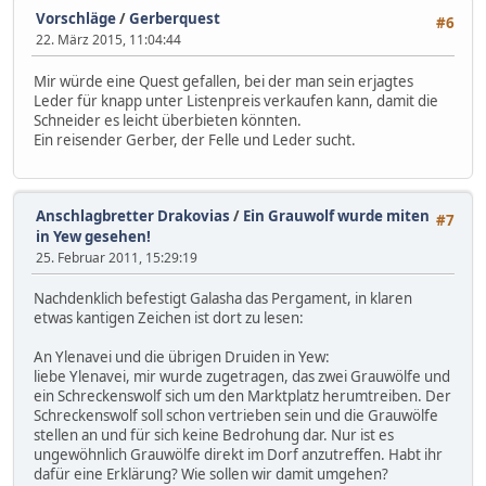
Vorschläge
/
Gerberquest
#6
22. März 2015, 11:04:44
Mir würde eine Quest gefallen, bei der man sein erjagtes
Leder für knapp unter Listenpreis verkaufen kann, damit die
Schneider es leicht überbieten könnten.
Ein reisender Gerber, der Felle und Leder sucht.
Anschlagbretter Drakovias
/
Ein Grauwolf wurde miten
#7
in Yew gesehen!
25. Februar 2011, 15:29:19
Nachdenklich befestigt Galasha das Pergament, in klaren
etwas kantigen Zeichen ist dort zu lesen:
An Ylenavei und die übrigen Druiden in Yew:
liebe Ylenavei, mir wurde zugetragen, das zwei Grauwölfe und
ein Schreckenswolf sich um den Marktplatz herumtreiben. Der
Schreckenswolf soll schon vertrieben sein und die Grauwölfe
stellen an und für sich keine Bedrohung dar. Nur ist es
ungewöhnlich Grauwölfe direkt im Dorf anzutreffen. Habt ihr
dafür eine Erklärung? Wie sollen wir damit umgehen?