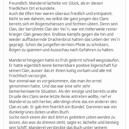
freundlich. Manderel lächelte vor Glück, als er diesen
friedlichen Ort erkundete.
Auch die Elfen hier waren überaus friedlich und entspannt.
Nicht so wie daheim, wo selbst die ganz jungen des Clans
bereits sich im Bogenschiessen und fechten übten. Denn sein
Clan, der berühmte Clan der Vei`ri, war ein mitlerweile reiner
Krieger Clan geworden. Endlose Kämpfe gegen die hin und
wieder aufflackernde Drachenbrut hatten das Leben der Vei`ri
geprägt. Schon die Jungelfen lernten Pfeile zu schnitzen,
Bögen zu spannen und Aussschau nach Gefahren zu halten.
Manderel hingegen hatte es früh gelernt schnell wegzulaufen.
Er hatte eigentlich keine bemerkbare positive Eigenschaft für
seinen Clan, ausser das er ihnen lustig vorkam und alle mit
Frischfisch versorgte.
Nur einmal war es vorgekommen, das man ihn ernst
genommen hatte. Und das war eine sehr sehr
bemerkenswerte Situation. Als der einzige und bereits uralte
Druide des Clans seine letzte Reise antreten wollte, rief er
Manderel zu sich herbei, allerdings ohne das ein anderer des
Clan es sah. Er gab ihm feierlich ein Bündel. Darinnen war ein
dunkelgrünes dickes uraltes Buch.
Suche nach einem der dich lehrt es gelebtem Leben werden zu
lassen, das was da drinnen steht
, sagte er, lächelte und bestieg
sein Schiff. Manderel versteckte das Buch unter seinem