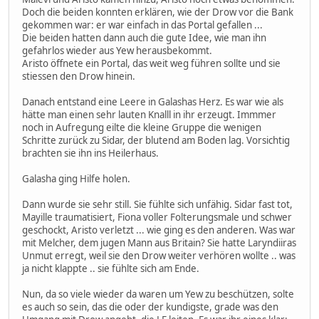
Doch die beiden konnten erklären, wie der Drow vor die Bank
gekommen war: er war einfach in das Portal gefallen ...
Die beiden hatten dann auch die gute Idee, wie man ihn
gefahrlos wieder aus Yew herausbekommt.
Aristo öffnete ein Portal, das weit weg führen sollte und sie
stiessen den Drow hinein.
Danach entstand eine Leere in Galashas Herz. Es war wie als
hätte man einen sehr lauten Knalll in ihr erzeugt. Immmer
noch in Aufregung eilte die kleine Gruppe die wenigen
Schritte zurück zu Sidar, der blutend am Boden lag. Vorsichtig
brachten sie ihn ins Heilerhaus.
Galasha ging Hilfe holen.
Dann wurde sie sehr still. Sie fühlte sich unfähig. Sidar fast tot,
Mayille traumatisiert, Fiona voller Folterungsmale und schwer
geschockt, Aristo verletzt ... wie ging es den anderen. Was war
mit Melcher, dem jugen Mann aus Britain? Sie hatte Laryndiiras
Unmut erregt, weil sie den Drow weiter verhören wollte .. was
ja nicht klappte .. sie fühlte sich am Ende.
Nun, da so viele wieder da waren um Yew zu beschützen, solte
es auch so sein, das die oder der kundigste, grade was den