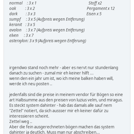
normal : 3 x 1 Stoff x2
oak : 3 x 2 Pergament x 12
dark : 3 x 3 Eisen x 5
sumpf : 3 x 5 (Aufpreis wegen Entferung)
keranit : 3 x 5
avalon : 3 x 7 (Aufpreis wegen Entferung)
elven : 3 x 7
asterxylon: 3 x 9 (Aufpreis wegen Entferung)
irgendwo stand noch mehr - aber es nervt nur stundenlang
danach zu suchen - zumal mir eh keiner hilft ...
wenn den ein jahr um ist, wo ich meine balken haben will,
werde ich neu posten ..
jedenfalls sind die preise in meinem vendor für Bögen so eine
art Halbsumme aus den preisen von luzius velm, und miragus.
Es steckt system dahinter - hab das damals alle sauf nem
"Zettel" notiert, da sich aussser mir eh keiner dafür zu
interessieren scheint.
Zettel weg ..
Aber die fein ausgerechneten bögen machen das system
dahinter ja deutlich. Muss man nur abschreiben...