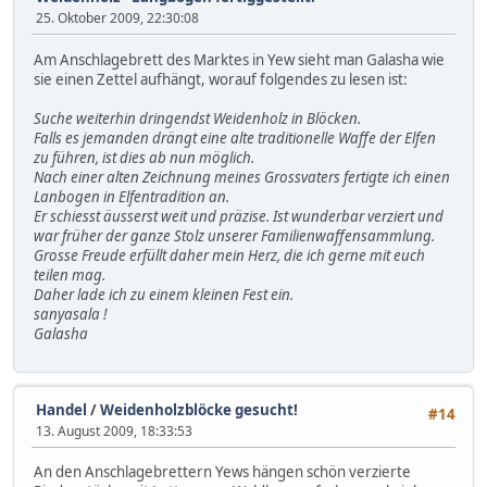
25. Oktober 2009, 22:30:08
Am Anschlagebrett des Marktes in Yew sieht man Galasha wie
sie einen Zettel aufhängt, worauf folgendes zu lesen ist:
Suche weiterhin dringendst Weidenholz in Blöcken.
Falls es jemanden drängt eine alte traditionelle Waffe der Elfen
zu führen, ist dies ab nun möglich.
Nach einer alten Zeichnung meines Grossvaters fertigte ich einen
Lanbogen in Elfentradition an.
Er schiesst äusserst weit und präzise. Ist wunderbar verziert und
war früher der ganze Stolz unserer Familienwaffensammlung.
Grosse Freude erfüllt daher mein Herz, die ich gerne mit euch
teilen mag.
Daher lade ich zu einem kleinen Fest ein.
sanyasala !
Galasha
Handel
/
Weidenholzblöcke gesucht!
#14
13. August 2009, 18:33:53
An den Anschlagebrettern Yews hängen schön verzierte