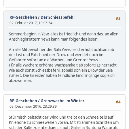
RP-Geschehen
/
Der Schiessbefehl
#3
02. Februar 2017, 19:05:54
Sommerbeginn in Yew, alles ist friedlich und dann das, an allen
Anschlagbrettern Yews kann man folgendes lesen:
An alle Mitbewohner der Sala Yews: seid erhöht achtsam ob
der List und Falschheit der Drow und wendet euch bei
Gefahren sofort an die Wachen und Grenzer Yews.
Für alle Wachen: erhöhte Wachsamkeit ab sofort! Es herrscht
wie auch sonst Schiessbefehl, sobald sich ein Drow der Sala
nähert. Die Grenzer haben feindliche Eindringlinge sogleich
abzuwehren.
RP-Geschehen
/
Grenzwache im Winter
#4
09. Dezember 2016, 23:29:39
Stürmisch peitscht der Wind und treibt den Schnee teils auf
Kniehöhe zu Schneewehen voran. Mit strammen Schritten um
sich der Kälte zu entledigen, stapft Galasha Richtung Wataruli,