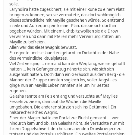
solle.
Laryndiira hatte zugesichert, sie mit einer Rune zu einem Platz
bringen zu können, wo sie vermutete, das dort wohlmöglich
dieses schreckliche mit Mayille geschehen würde. So entstand
in eile und Aufregung ein kleiner Plan: das sie sich dorthin
begeben würden. Mit einem Lichtblitz wollten sie die Drow
verwirren und dann mit Pfeilen mehr Verwirrung stiften um
Mayille zu befreien.
Allen war das Riesenwagnis bewusst.
Es regnete und sie lauerten getarnt im Dickicht in der Nähe
des vermeintliche Ritualplatzes.
Viel Zeit verging ... niemand kam den Weg lang, wie sie gehofft
hatten ... kein Gefangenenzug näherte sich, wie sich sich
ausgemalt hatten. Doch dann ein Geräusch aus dem Berg - die
Männer der Gruppe rannten sogleich los, voller Angst - es
ginge nun an Mayills Leben rannten alle um ihr Bestes
zugeben.
Galasha rannte am Fels entlang und versuchte auf Mayilles
Fesseln zu zielen, dann auf die Wachen die Mayille
umgebaben. Die anderen stürzten sich ins Getümmel. Ein
halsbrecherisches Wagnis.
Einer der Magier hatte ein Portal zur Flucht gemacht ... wer
hindurch kam und ob, sah Galasha nicht, sie versuchte nun mit
ihrem Doppelschwert den herannahenden Drowkriegern zu
trotzen und das Portal zu schützen. Ein zweites Portal erschien: