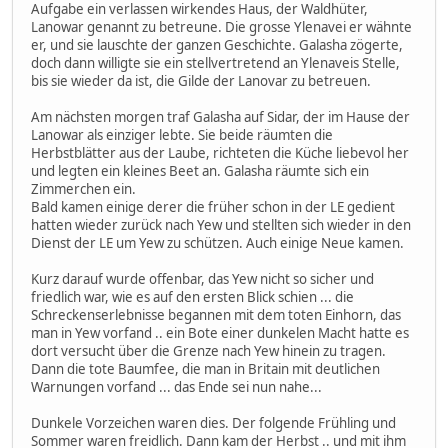
Aufgabe ein verlassen wirkendes Haus, der Waldhüter,
Lanowar genannt zu betreune. Die grosse Ylenavei er wähnte
er, und sie lauschte der ganzen Geschichte. Galasha zögerte,
doch dann willigte sie ein stellvertretend an Ylenaveis Stelle,
bis sie wieder da ist, die Gilde der Lanovar zu betreuen.
Am nächsten morgen traf Galasha auf Sidar, der im Hause der
Lanowar als einziger lebte. Sie beide räumten die
Herbstblätter aus der Laube, richteten die Küche liebevol her
und legten ein kleines Beet an. Galasha räumte sich ein
Zimmerchen ein.
Bald kamen einige derer die früher schon in der LE gedient
hatten wieder zurück nach Yew und stellten sich wieder in den
Dienst der LE um Yew zu schützen. Auch einige Neue kamen.
Kurz darauf wurde offenbar, das Yew nicht so sicher und
friedlich war, wie es auf den ersten Blick schien ... die
Schreckenserlebnisse begannen mit dem toten Einhorn, das
man in Yew vorfand .. ein Bote einer dunkelen Macht hatte es
dort versucht über die Grenze nach Yew hinein zu tragen.
Dann die tote Baumfee, die man in Britain mit deutlichen
Warnungen vorfand ... das Ende sei nun nahe...
Dunkele Vorzeichen waren dies. Der folgende Frühling und
Sommer waren freidlich. Dann kam der Herbst .. und mit ihm