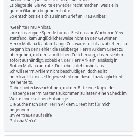
Es plagte sie. Sie wollte es wieder recht machen, was sie in
gutem Glauben begonnen hatte.
So entschloss sie sich zu einem Brief an Frau Anibas:
"Geehrte Frau Anibas,
ihre grosszügige Spende für das Fest das vor Wochen in Yew
stattfand, kam unglücklicherweise nicht an den Gewinner
Herrn Maltana Klantan. Lange Zeit war er nicht anzutreffen, so
begann ich den Fehler die Halsberge Herrn Arklem Greet zu
übergeben, mit der schriftlichen Zusicherung, das er sie ihm
sofort aushändigt, sobald er, der Herr Arklem, ansässig in
Britain Maltana anträfe. Doch dies blieb bisher aus.
Ich will Herrn Arklem nicht beschuldigen, doch es ist
unerträglich, diese Ungewissheit und diese Unzulänglichkeit
meinerseits.
Daher hinterlasse ich ihnen, mit der Bitte eine Kopie der
Halsberge Herrn Maltana zukommen zu lassen einen Check im
Werte einer solchen Halsberge.
Die Suche nach dem Herrn Arklem Greet hat für mich
begonnen.
Im Vertrauen auf Hilfe
Galasha Vei`ri"