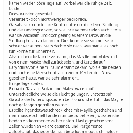
kamen wieder böse Tage auf. Vorbei war die ruhige Zeit.
Leider.
Drow wurden gesichtet.
Vereinzelt - doch nicht weniger bedrohlich.
Galsaha vermehrte ihre Kontrollritte um die kleine Siedlung
und die Landesgrenzen, so wie ihre Kammeraden auch. Stets
war sie wachsam und doch gelang es einem Drow an die
Siedlung heran zu kommen. Dies konnte sie sich nur sehr
schwer verzeihen. Stets dachte sie nach, was man alles noch
tun könne zur Sicherheit.
Als sie dann die Kunde vernahm, das Mayille und Malevi nicht
von einem Maskenball zurück seien, und kurz darauf
Laryndiira von einem Traum erzählt bekam, wo sie die beiden
und noch eine Menschenfrau in einem Kerker der Drow
gesehen hatte, war sie sehr alarmiert.
Einige Tage später.
Fiona die Tala aus Britain und Malevi waren auf
unterschiedliche Weise die Flucht gelungen. Enstetzt sah
Galasha die Folterungsspuren bei Fiona und erfuhr, das Mayille
noch gefangen gehalten wurde.
Es sollte irgendetwas schreckliches mit Mayille geschehen und
man musste schnell handeln um sie zu befreien, wussten die
beiden entkommenen zu berichten. Hastig geschriebene
Zeilen wurden an Vaiaro gesandt, und Pergamente
aufgehängt, das jeder der sich beteiligen möge sich melden