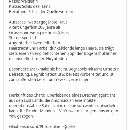
Rasse: Waldelfin
Klasse: Schild des Hains
Berufung: Schild der Quelle werden
Äusseres: wettergegärbte Haut
Alter: ungefähr 200 Jahre alt
Grösse: ein wenig mehr als 5 Fuss
Statur: sportlich
Augenfarbe: lavendelfarben
Haartracht und Farbe: dunkelblonde lange Haare, sie trägt
stets einen streng geflochtenen Zopf der Bogenschützinnen
mit eingeflochtenen Hiryufedern
Besondere Merkmale: sie hat ihr Begräbnis mitsamt Urne zur
Beisetzung, Begräbnistext usw. bereits vorbereitet und ist
zum äußersten bereit um Yew zu verteidigen
Herkunft des Chars: Überlebende eines Drachenjägerclans
aus den Lost Lands, die Anschluss an eine intakte
überlebensfähige Sala sucht in de rsie sich weiter entwickeln
kann. Ihr Bruder Manderell Vei`ri war mit ihr gemeinsam gen
Yew gezogen.
Glaubensansicht/Philosophie: Quelle