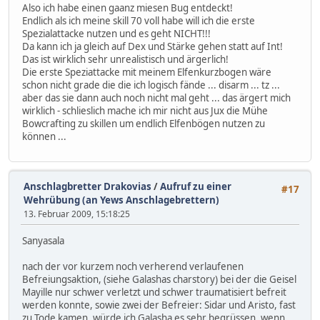
Also ich habe einen gaanz miesen Bug entdeckt!
Endlich als ich meine skill 70 voll habe will ich die erste
Spezialattacke nutzen und es geht NICHT!!!
Da kann ich ja gleich auf Dex und Stärke gehen statt auf Int!
Das ist wirklich sehr unrealistisch und ärgerlich!
Die erste Speziattacke mit meinem Elfenkurzbogen wäre
schon nicht grade die die ich logisch fände ... disarm ... tz ...
aber das sie dann auch noch nicht mal geht ... das ärgert mich
wirklich - schlieslich mache ich mir nicht aus Jux die Mühe
Bowcrafting zu skillen um endlich Elfenbögen nutzen zu
können ...
Anschlagbretter Drakovias
/
Aufruf zu einer
#17
Wehrübung (an Yews Anschlagebrettern)
13. Februar 2009, 15:18:25
Sanyasala
nach der vor kurzem noch verherend verlaufenen
Befreiungsaktion, (siehe Galashas charstory) bei der die Geisel
Mayille nur schwer verletzt und schwer traumatisiert befreit
werden konnte, sowie zwei der Befreier: Sidar und Aristo, fast
zu Tode kamen, würde ich Galasha es sehr begrüssen, wenn