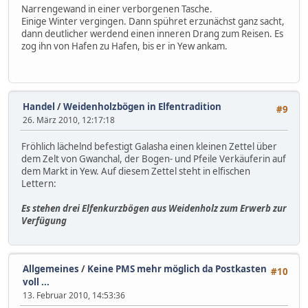
Narrengewand in einer verborgenen Tasche.
Einige Winter vergingen. Dann spühret erzunächst ganz sacht,
dann deutlicher werdend einen inneren Drang zum Reisen. Es
zog ihn von Hafen zu Hafen, bis er in Yew ankam.
Handel
/
Weidenholzbögen in Elfentradition
#9
26. März 2010, 12:17:18
Fröhlich lächelnd befestigt Galasha einen kleinen Zettel über
dem Zelt von Gwanchal, der Bogen- und Pfeile Verkäuferin auf
dem Markt in Yew. Auf diesem Zettel steht in elfischen
Lettern:
Es stehen drei Elfenkurzbögen aus Weidenholz zum Erwerb zur
Verfügung
Allgemeines
/
Keine PMS mehr möglich da Postkasten
#10
voll ...
13. Februar 2010, 14:53:36