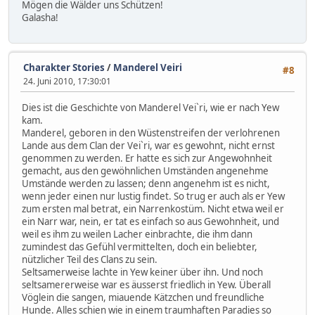
Mögen die Wälder uns Schützen!
Galasha!
Charakter Stories
/
Manderel Veiri
#8
24. Juni 2010, 17:30:01
Dies ist die Geschichte von Manderel Vei`ri, wie er nach Yew
kam.
Manderel, geboren in den Wüstenstreifen der verlohrenen
Lande aus dem Clan der Vei`ri, war es gewohnt, nicht ernst
genommen zu werden. Er hatte es sich zur Angewohnheit
gemacht, aus den gewöhnlichen Umständen angenehme
Umstände werden zu lassen; denn angenehm ist es nicht,
wenn jeder einen nur lustig findet. So trug er auch als er Yew
zum ersten mal betrat, ein Narrenkostüm. Nicht etwa weil er
ein Narr war, nein, er tat es einfach so aus Gewohnheit, und
weil es ihm zu weilen Lacher einbrachte, die ihm dann
zumindest das Gefühl vermittelten, doch ein beliebter,
nützlicher Teil des Clans zu sein.
Seltsamerweise lachte in Yew keiner über ihn. Und noch
seltsamererweise war es äusserst friedlich in Yew. Überall
Vöglein die sangen, miauende Kätzchen und freundliche
Hunde. Alles schien wie in einem traumhaften Paradies so