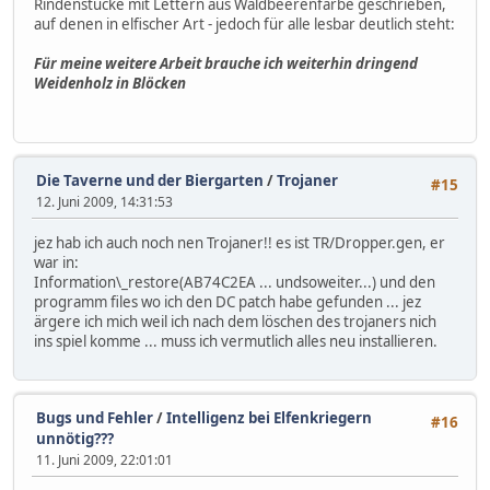
Rindenstücke mit Lettern aus Waldbeerenfarbe geschrieben,
auf denen in elfischer Art - jedoch für alle lesbar deutlich steht:
Für meine weitere Arbeit brauche ich weiterhin dringend
Weidenholz in Blöcken
Die Taverne und der Biergarten
/
Trojaner
#15
12. Juni 2009, 14:31:53
jez hab ich auch noch nen Trojaner!! es ist TR/Dropper.gen, er
war in:
Information\_restore(AB74C2EA ... undsoweiter...) und den
programm files wo ich den DC patch habe gefunden ... jez
ärgere ich mich weil ich nach dem löschen des trojaners nich
ins spiel komme ... muss ich vermutlich alles neu installieren.
Bugs und Fehler
/
Intelligenz bei Elfenkriegern
#16
unnötig???
11. Juni 2009, 22:01:01