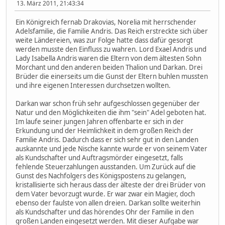
13. März 2011, 21:43:34
Ein Königreich fernab Drakovias, Norelia mit herrschender
Adelsfamilie, die Familie Andris. Das Reich erstreckte sich über
weite Ländereien, was zur Folge hatte dass dafür gesorgt
werden musste den Einfluss zu wahren. Lord Exael Andris und
Lady Isabella Andris waren die Eltern von dem ältesten Sohn
Morchant und den anderen beiden Thalion und Darkan. Drei
Brüder die einerseits um die Gunst der Eltern buhlen mussten
und ihre eigenen Interessen durchsetzen wollten.
Darkan war schon früh sehr aufgeschlossen gegenüber der
Natur und den Möglichkeiten die ihm "sein" Adel geboten hat.
Im laufe seiner jungen Jahren offenbarte er sich in der
Erkundung und der Heimlichkeit in dem großen Reich der
Familie Andris. Dadurch dass er sich sehr gut in den Landen
auskannte und jede Nische kannte wurde er von seinem Vater
als Kundschafter und Auftragsmörder eingesetzt, falls
fehlende Steuerzahlungen ausstanden. Um Zurück auf die
Gunst des Nachfolgers des Königspostens zu gelangen,
kristallisierte sich heraus dass der älteste der drei Brüder von
dem Vater bevorzugt wurde. Er war zwar ein Magier, doch
ebenso der faulste von allen dreien. Darkan sollte weiterhin
als Kundschafter und das hörendes Ohr der Familie in den
großen Landen eingesetzt werden. Mit dieser Aufgabe war