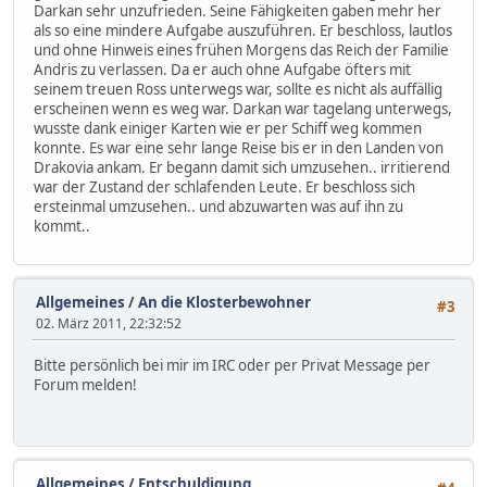
Darkan sehr unzufrieden. Seine Fähigkeiten gaben mehr her
als so eine mindere Aufgabe auszuführen. Er beschloss, lautlos
und ohne Hinweis eines frühen Morgens das Reich der Familie
Andris zu verlassen. Da er auch ohne Aufgabe öfters mit
seinem treuen Ross unterwegs war, sollte es nicht als auffällig
erscheinen wenn es weg war. Darkan war tagelang unterwegs,
wusste dank einiger Karten wie er per Schiff weg kommen
konnte. Es war eine sehr lange Reise bis er in den Landen von
Drakovia ankam. Er begann damit sich umzusehen.. irritierend
war der Zustand der schlafenden Leute. Er beschloss sich
ersteinmal umzusehen.. und abzuwarten was auf ihn zu
kommt..
Allgemeines
/
An die Klosterbewohner
#3
02. März 2011, 22:32:52
Bitte persönlich bei mir im IRC oder per Privat Message per
Forum melden!
Allgemeines
/
Entschuldigung