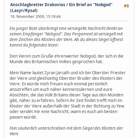
Anschlagbretter Drakovias
/
Ein Brief an "Nobgod"
#8
(Lasyr/Rysal)
18. November 2009, 15:18:44
Ein junger Bote überbringt eine versiegelte Nachricht direkt an
seinen Empfänger "Nobgod". Das Pergament ist versiegelt mit
dem Zeichen des Klosters der Viere. Als du dieses Siegel öffnest
kannst du folgendes lesen:
Den Vieren zum Gruße ehrenwerter Nobgod, der sich in die
Munde des Britannischen Volkes gesprochen hat.
Mein Name lautet Zyran Jarcath und ich bin Oberster Priester
der Viere und gleichzeitig Oberster Bruder des Klosters der
Viere. Es würde mich freuen euch einmal persönlich
anzutreffen um euch näher kennenzulernen und eure
Absichten, die das Volk Britains dieser Tage aus den Münden
gibt, näher zu erfahren. Sofern ihr Zeit findet trefft mich im
Kloster der Viere außerhalb der Stadt in der Richtung zu Yew
oder sendet mir eine Nachricht, wann es euch am besten
passen würde.
Fein säuberlich unterschrieben mit dem Siegel des Klosters der
Viere