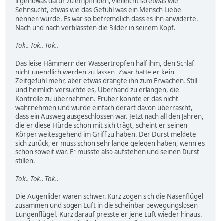
irgendwas dafür zu empfinden, vielleicht so etwas wie
Sehnsucht, etwas wie das Gefühl was ein Mensch Liebe
nennen würde. Es war so befremdlich dass es ihn anwiderte.
Nach und nach verblassten die Bilder in seinem Kopf.
Tok.. Tok.. Tok..
Das leise Hämmern der Wassertropfen half ihm, den Schlaf
nicht unendlich werden zu lassen. Zwar hatte er kein
Zeitgefühl mehr, aber etwas drängte ihn zum Erwachen. Still
und heimlich versuchte es, Überhand zu erlangen, die
Kontrolle zu übernehmen. Früher konnte er das nicht
wahrnehmen und wurde einfach derart davon überrascht,
dass ein Ausweg ausgeschlossen war. Jetzt nach all den Jahren,
die er diese Hürde schon mit sich trägt, scheint er seinen
Körper weitesgehend im Griff zu haben. Der Durst meldete
sich zurück, er muss schon sehr lange gelegen haben, wenn es
schon soweit war. Er musste also aufstehen und seinen Durst
stillen.
Tok.. Tok.. Tok..
Die Augenlider waren schwer. Kurz zogen sich die Nasenflügel
zusammen und sogen Luft in die scheinbar bewegungslosen
Lungenflügel. Kurz darauf presste er jene Luft wieder hinaus.