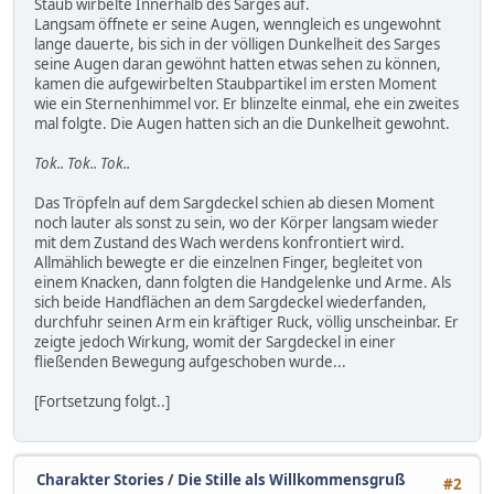
Staub wirbelte Innerhalb des Sarges auf.
Langsam öffnete er seine Augen, wenngleich es ungewohnt
lange dauerte, bis sich in der völligen Dunkelheit des Sarges
seine Augen daran gewöhnt hatten etwas sehen zu können,
kamen die aufgewirbelten Staubpartikel im ersten Moment
wie ein Sternenhimmel vor. Er blinzelte einmal, ehe ein zweites
mal folgte. Die Augen hatten sich an die Dunkelheit gewohnt.
Tok.. Tok.. Tok..
Das Tröpfeln auf dem Sargdeckel schien ab diesen Moment
noch lauter als sonst zu sein, wo der Körper langsam wieder
mit dem Zustand des Wach werdens konfrontiert wird.
Allmählich bewegte er die einzelnen Finger, begleitet von
einem Knacken, dann folgten die Handgelenke und Arme. Als
sich beide Handflächen an dem Sargdeckel wiederfanden,
durchfuhr seinen Arm ein kräftiger Ruck, völlig unscheinbar. Er
zeigte jedoch Wirkung, womit der Sargdeckel in einer
fließenden Bewegung aufgeschoben wurde...
[Fortsetzung folgt..]
Charakter Stories
/
Die Stille als Willkommensgruß
#2