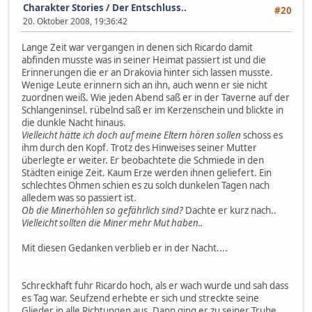
Charakter Stories
/
Der Entschluss..
#20
20. Oktober 2008, 19:36:42
Lange Zeit war vergangen in denen sich Ricardo damit
abfinden musste was in seiner Heimat passiert ist und die
Erinnerungen die er an Drakovia hinter sich lassen musste.
Wenige Leute erinnern sich an ihn, auch wenn er sie nicht
zuordnen weiß. Wie jeden Abend saß er in der Taverne auf der
Schlangeninsel. rübelnd saß er im Kerzenschein und blickte in
die dunkle Nacht hinaus.
Vielleicht hätte ich doch auf meine Eltern hören sollen
schoss es
ihm durch den Kopf. Trotz des Hinweises seiner Mutter
überlegte er weiter. Er beobachtete die Schmiede in den
Städten einige Zeit. Kaum Erze werden ihnen geliefert. Ein
schlechtes Ohmen schien es zu solch dunkelen Tagen nach
alledem was so passiert ist.
Ob die Minerhöhlen so gefährlich sind?
Dachte er kurz nach..
Vielleicht sollten die Miner mehr Mut haben..
Mit diesen Gedanken verblieb er in der Nacht....
Schreckhaft fuhr Ricardo hoch, als er wach wurde und sah dass
es Tag war. Seufzend erhebte er sich und streckte seine
Glieder in alle Richtungen aus. Dann ging er zu seiner Truhe