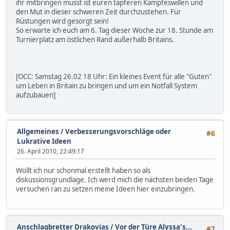
ihr mitbringen müsst ist euren tapferen Kampfeswillen und
den Mut in dieser schweren Zeit durchzustehen. Für
Rüstungen wird gesorgt sein!
So erwarte ich euch am 6. Tag dieser Woche zur 18. Stunde am
Turnierplatz am östlichen Rand außerhalb Britains.
[OCC: Samstag 26.02 18 Uhr: Ein kleines Event für alle "Guten"
um Leben in Britain zu bringen und um ein Notfall System
aufzubauen]
Allgemeines
/
Verbesserungsvorschläge oder
#6
Lukrative Ideen
26. April 2010, 22:49:17
Wollt ich nur schonmal erstellt haben so als
diskussionsgrundlage. Ich werd mich die nächsten beiden Tage
versuchen ran zu setzen meine Ideen hier einzubringen.
Anschlagbretter Drakovias
/
Vor der Türe Alyssa's...
#7