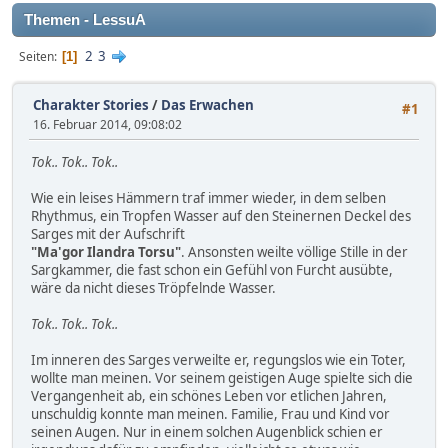
Themen - LessuA
2
3
Seiten
1
Charakter Stories
/
Das Erwachen
#1
16. Februar 2014, 09:08:02
Tok.. Tok.. Tok..
Wie ein leises Hämmern traf immer wieder, in dem selben
Rhythmus, ein Tropfen Wasser auf den Steinernen Deckel des
Sarges mit der Aufschrift
"Ma'gor Ilandra Torsu"
. Ansonsten weilte völlige Stille in der
Sargkammer, die fast schon ein Gefühl von Furcht ausübte,
wäre da nicht dieses Tröpfelnde Wasser.
Tok.. Tok.. Tok..
Im inneren des Sarges verweilte er, regungslos wie ein Toter,
wollte man meinen. Vor seinem geistigen Auge spielte sich die
Vergangenheit ab, ein schönes Leben vor etlichen Jahren,
unschuldig konnte man meinen. Familie, Frau und Kind vor
seinen Augen. Nur in einem solchen Augenblick schien er