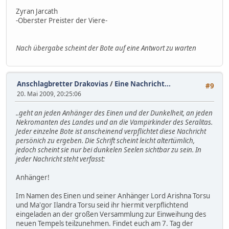
Zyran Jarcath
-Oberster Preister der Viere-
Nach übergabe scheint der Bote auf eine Antwort zu warten
Anschlagbretter Drakovias
/
Eine Nachricht...
#9
20. Mai 2009, 20:25:06
..geht an jeden Anhänger des Einen und der Dunkelheit, an jeden
Nekromanten des Landes und an die Vampirkinder des Seralitas.
Jeder einzelne Bote ist anscheinend verpflichtet diese Nachricht
persönich zu ergeben. Die Schrift scheint leicht altertümlich,
jedoch scheint sie nur bei dunkelen Seelen sichtbar zu sein. In
jeder Nachricht steht verfasst:
Anhänger!
Im Namen des Einen und seiner Anhänger Lord Arishna Torsu
und Ma'gor Ilandra Torsu seid ihr hiermit verpflichtend
eingeladen an der großen Versammlung zur Einweihung des
neuen Tempels teilzunehmen. Findet euch am 7. Tag der