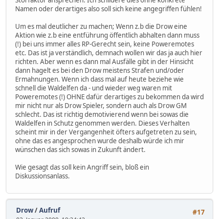
Namen oder derartiges also soll sich keine angegriffen fühlen!
Um es mal deutlicher zu machen; Wenn z.b die Drow eine
Aktion wie z.b eine entführung öffentlich abhalten dann muss
(!) bei uns immer alles RP-Gerecht sein, keine Poweremotes
etc. Das ist ja verständlich, demnach wollen wir das ja auch hier
richten. Aber wenn es dann mal Ausfälle gibt in der Hinsicht
dann hagelt es bei den Drow meistens Strafen und/oder
Ermahnungen. Wenn ich dass mal auf heute beziehe wie
schnell die Waldelfen da - und wieder weg waren mit
Poweremotes (!) OHNE dafür derartiges zu bekommen da wird
mir nicht nur als Drow Spieler, sondern auch als Drow GM
schlecht. Das ist richtig demotivierend wenn bei sowas die
Waldelfen in Schutz genommen werden. Dieses Verhalten
scheint mir in der Vergangenheit öfters aufgetreten zu sein,
ohne das es angesprochen wurde deshalb würde ich mir
wünschen das sich sowas in Zukunft ändert.
Wie gesagt das soll kein Angriff sein, bloß ein
Diskussionsanlass.
Drow
/
Aufruf
#17