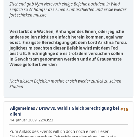
Zischend gab Nym Nerevarh einige Befehle nachdem in Wind
einfach so Anhänger des Einen einmaschierten und er sie wieder
fort schicken musste
Verstärkt die Wachen, Anhänger des Einen, oder jegliche
andere sollen nicht so einfach herein kommen, egal wer
es ist. Einzigste Berechtigung gilt dem Lord Arishna Torsu.
Jegliches missachten dieser Befehle wird mit dem Tod
bestraft. Eindringlinge die es trotzdem versuchen sollen
in Gewahrsam genommen werden und auf Grausamste
Weise gefoltert werden
Nach diesem Befehlen machte er sich wieder zurück zu seinen
Studien
Allgemeines
/
Drow vs. Waldis Gleichberechtigung bei
#16
allen!
14. Januar 2009, 22:43:23
Zum Anlass des Events will ich doch noch einen riesen
Störfaktor ansprechen. Ich schildere dies ohne konkrete