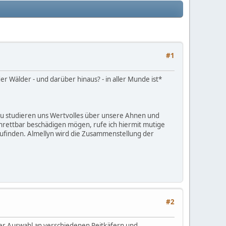
#1
 Wälder - und darüber hinaus? - in aller Munde ist*
e zu studieren uns Wertvolles über unsere Ahnen und
nrettbar beschädigen mögen, rufe ich hiermit mutige
ufinden. Almellyn wird die Zusammenstellung der
#2
einer Auswahl an verschiedenen Reitkäfern und