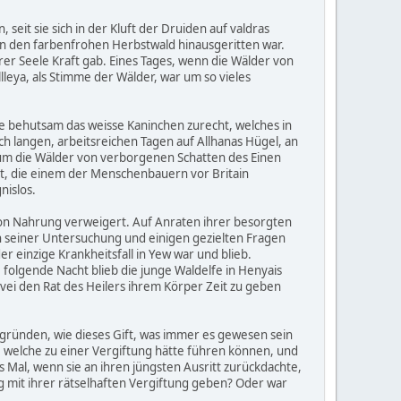
 seit sie sich in der Kluft der Druiden auf valdras
 in den farbenfrohen Herbstwald hinausgeritten war.
rer Seele Kraft gab. Eines Tages, wenn die Wälder von
leya, als Stimme der Wälder, war um so vieles
te behutsam das weisse Kaninchen zurecht, welches in
h langen, arbeitsreichen Tagen auf Allhanas Hügel, an
um die Wälder von verborgenen Schatten des Einen
ürt, die einem der Menschenbauern vor Britain
nislos.
 von Nahrung verweigert. Auf Anraten ihrer besorgten
ch seiner Untersuchung und einigen gezielten Fragen
 einzige Krankheitsfall in Yew war und blieb.
folgende Nacht blieb die junge Waldelfe in Henyais
vei den Rat des Heilers ihrem Körper Zeit zu geben
ergründen, wie dieses Gift, was immer es gewesen sein
, welche zu einer Vergiftung hätte führen können, und
s Mal, wenn sie an ihren jüngsten Ausritt zurückdachte,
 mit ihrer rätselhaften Vergiftung geben? Oder war