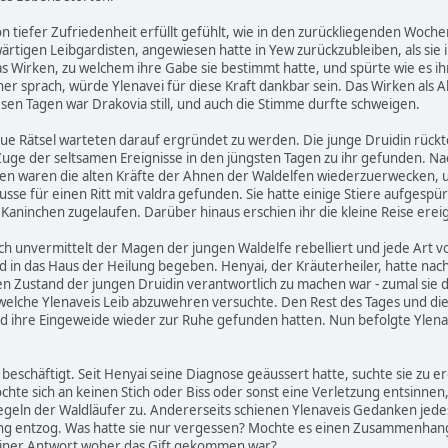
von tiefer Zufriedenheit erfüllt gefühlt, wie in den zurückliegenden Wochen,
wärtigen Leibgardisten, angewiesen hatte in Yew zurückzubleiben, als sie
s Wirken, zu welchem ihre Gabe sie bestimmt hatte, und spürte wie es ih
 sprach, würde Ylenavei für diese Kraft dankbar sein. Das Wirken als All
esen Tagen war Drakovia still, und auch die Stimme durfte schweigen.
 neue Rätsel warteten darauf ergründet zu werden. Die junge Druidin rück
Zuge der seltsamen Ereignisse in den jüngsten Tagen zu ihr gefunden. Nac
en waren die alten Kräfte der Ahnen der Waldelfen wiederzuerwecken, 
usse für einen Ritt mit valdra gefunden. Sie hatte einige Stiere aufgesp
Kaninchen zugelaufen. Darüber hinaus erschien ihr die kleine Reise ereig
och unvermittelt der Magen der jungen Waldelfe rebelliert und jede Art
d in das Haus der Heilung begeben. Henyai, der Kräuterheiler, hatte na
 Zustand der jungen Druidin verantwortlich zu machen war - zumal sie der
elche Ylenaveis Leib abzuwehren versuchte. Den Rest des Tages und die 
 und ihre Eingeweide wieder zur Ruhe gefunden hatten. Nun befolgte Ylena
beschäftigt. Seit Henyai seine Diagnose geäussert hatte, suchte sie zu 
chte sich an keinen Stich oder Biss oder sonst eine Verletzung entsinnen
Regeln der Waldläufer zu. Andererseits schienen Ylenaveis Gedanken jede
rung entzog. Was hatte sie nur vergessen? Mochte es einen Zusammenhang
 einer Antwort woher das Gift gekommen war?