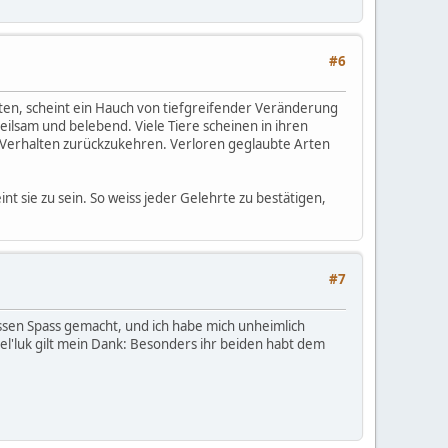
#6
ten, scheint ein Hauch von tiefgreifender Veränderung
ilsam und belebend. Viele Tiere scheinen in ihren
 Verhalten zurückzukehren. Verloren geglaubte Arten
nt sie zu sein. So weiss jeder Gelehrte zu bestätigen,
#7
ssen Spass gemacht, und ich habe mich unheimlich
el'luk gilt mein Dank: Besonders ihr beiden habt dem