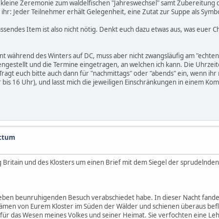
ner kleine Zeremonie zum waldelfischen "Jahreswechsel" samt Zubereitung
gt ihr: Jeder Teilnehmer erhält Gelegenheit, eine Zutat zur Suppe als Sy
 passendes Item ist also nicht nötig. Denkt euch dazu etwas aus, was euer
t während des Winters auf DC, muss aber nicht zwangsläufig am "echten"
estellt und die Termine eingetragen, an welchen ich kann. Die Uhrzeit
 Tragt euch bitte auch dann für "nachmittags" oder "abends" ein, wenn ihr
 bis 16 Uhr), und lasst mich die jeweiligen Einschränkungen in einem Komm
nctum
g Britain und des Klosters um einen Brief mit dem Siegel der sprudelnde
eben beunruhigenden Besuch verabschiedet habe. In dieser Nacht fanden
men von Eurem Kloster im Süden der Wälder und schienen überaus befliss
 für das Wesen meines Volkes und seiner Heimat. Sie verfochten eine Leh