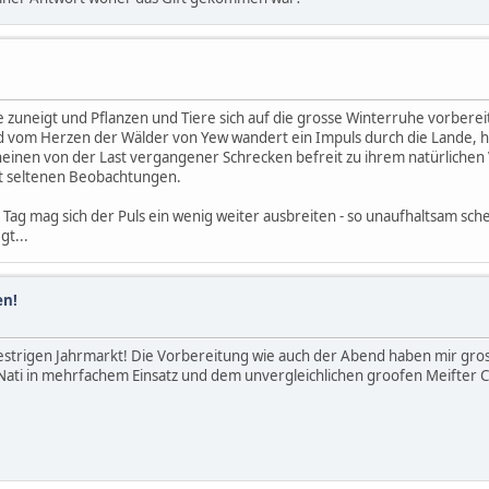
 zuneigt und Pflanzen und Tiere sich auf die grosse Winterruhe vorberei
d vom Herzen der Wälder von Yew wandert ein Impuls durch die Lande, he
inen von der Last vergangener Schrecken befreit zu ihrem natürlichen
st seltenen Beobachtungen.
Tag mag sich der Puls ein wenig weiter ausbreiten - so unaufhaltsam schei
gt...
en!
gestrigen Jahrmarkt! Die Vorbereitung wie auch der Abend haben mir gro
Nati in mehrfachem Einsatz und dem unvergleichlichen groofen Meifter C