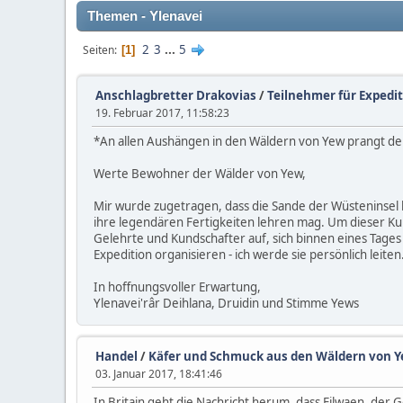
Themen - Ylenavei
2
3
...
5
Seiten
1
Anschlagbretter Drakovias
/
Teilnehmer für Expedit
19. Februar 2017, 11:58:23
*An allen Aushängen in den Wäldern von Yew prangt deu
Werte Bewohner der Wälder von Yew,
Mir wurde zugetragen, dass die Sande der Wüsteninsel k
ihre legendären Fertigkeiten lehren mag. Um dieser Ku
Gelehrte und Kundschafter auf, sich binnen eines Tag
Expedition organisieren - ich werde sie persönlich leiten
In hoffnungsvoller Erwartung,
Ylenavei'râr Deihlana, Druidin und Stimme Yews
Handel
/
Käfer und Schmuck aus den Wäldern von 
03. Januar 2017, 18:41:46
In Britain geht die Nachricht herum, dass Filwaen, der 