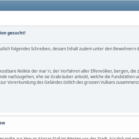
ion gesucht!
tlich folgendes Schreiben, dessen Inhalt zudem unter den Bewohnern der
ostbare Relikte der inar'ri, der Vorfahren aller Elfenvölker, bergen, di
nde nachzugehen, ehe sie Grabräuber anlockt, welche die Fundstätten u
es zur Vorerkundung des Geländes östlich des grossen Vulkans zusammenz
.
Yew
Gesandte aus Yew an Alyssas Stall im Westen vor der Stadt, kürzlich mit 