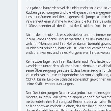
Seit Jahren hatte Ylenavei sich nicht mehr so leicht, so 
Rücken geschwungen und die Allleyasai'i, ihre allgegen
Eins mit Bäumen und Tieren genoss die junge Druidin da
Yew erneut eine Stimme brauchten, die für ihre Bewohner
kräftezehrender als der Dienst der Druiden. Doch in di
Nichts desto trotz gab es stets viel zu tun, und immer
ihrem Schoss hockte und sie wärmte. Das Tier hatte im 
welchen Ylenavei und ihre Helfer darum bemüht gewes
Dunklen zu reinigen, hatte die Druidin endlich wieder M
entlaufen waren, und eines Morgens war ihr das weisse 
Keine zwei Tage nach ihrer Rückkehr nach Yew hatte jd
Geschister-unter-den-Bäumen hatte Ylenavei sich alsbal
seine Überzeugung geäussert, dass keine Seuche für den
Vielmehr vermutete er irgendeine Art von Vergiftung, w
Obhut, bis ihr Leib die Schlacht schliesslich gewonnen
seine Kräfte wiederzuerlangen.
Der Geist der jungen Druidin war jedoch um so emsiger 
mochte, in ihren Leib hatte gelangen können. Sie vermo
sie bereitete ihre Nahrung auf Reisen stets nach allen 
an irgendetwas vorbeizugleiten, das sich ihrer Erinne
dieses Gefühl bloss ein Produkt ihres Verlangens nach