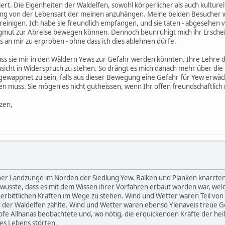
ert. Die Eigenheiten der Waldelfen, sowohl körperlicher als auch kulturel
llung von der Lebensart der meinen anzuhängen. Meine beiden Besucher 
einigen. Ich habe sie freundlich empfangen, und sie taten - abgesehen v
angmut zur Abreise bewegen können. Dennoch beunruhigt mich ihr Erschei
 an mir zu erproben - ohne dass ich dies ablehnen dürfe.
ss sie mir in den Wäldern Yews zur Gefahr werden könnten. Ihre Lehre de
cht in Widerspruch zu stehen. So drängt es mich danach mehr über die 
ewappnet zu sein, falls aus dieser Bewegung eine Gefahr für Yew erwäch
en muss. Sie mögen es nicht gutheissen, wenn Ihr offen freundschaftlich 
zen,
ner Landzunge im Norden der Siedlung Yew. Balken und Planken knarrten
n wusste, dass es mit dem Wissen ihrer Vorfahren erbaut worden war, we
unerbittlichen Kräften im Wege zu stehen. Wind und Wetter waren Teil vo
ch der Waldelfen zählte. Wind und Wetter waren ebenso Ylenaveis treue 
höpfe Allhanas beobachtete und, wo nötig, die erquickenden Kräfte der he
es Lebens störten.