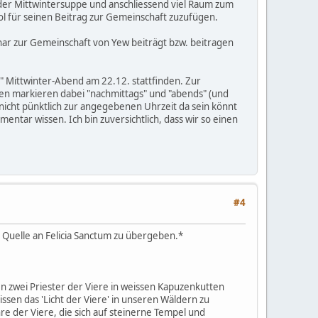
 der Mittwintersuppe und anschliessend viel Raum zum
mbol für seinen Beitrag zur Gemeinschaft zuzufügen.
 Char zur Gemeinschaft von Yew beiträgt bzw. beitragen
 Mittwinter-Abend am 22.12. stattfinden. Zur
en markieren dabei "nachmittags" und "abends" (und
 nicht pünktlich zur angegebenen Uhrzeit da sein könnt
entar wissen. Ich bin zuversichtlich, dass wir so einen
#4
n Quelle an Felicia Sanctum zu übergeben.*
 zwei Priester der Viere in weissen Kapuzenkutten
en das 'Licht der Viere' in unseren Wäldern zu
re der Viere, die sich auf steinerne Tempel und