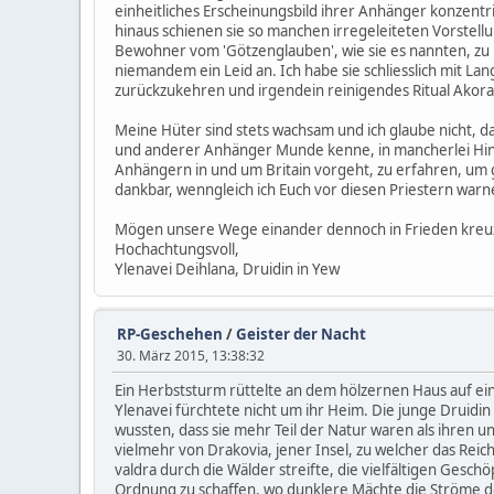
einheitliches Erscheinungsbild ihrer Anhänger konzentri
hinaus schienen sie so manchen irregeleiteten Vorste
Bewohner vom 'Götzenglauben', wie sie es nannten, zu r
niemandem ein Leid an. Ich habe sie schliesslich mit L
zurückzukehren und irgendein reinigendes Ritual Akoras
Meine Hüter sind stets wachsam und ich glaube nicht, da
und anderer Anhänger Munde kenne, in mancherlei Hinsi
Anhängern in und um Britain vorgeht, zu erfahren, um g
dankbar, wenngleich ich Euch vor diesen Priestern warn
Mögen unsere Wege einander dennoch in Frieden kreu
Hochachtungsvoll,
Ylenavei Deihlana, Druidin in Yew
RP-Geschehen
/
Geister der Nacht
30. März 2015, 13:38:32
Ein Herbststurm rüttelte an dem hölzernen Haus auf ei
Ylenavei fürchtete nicht um ihr Heim. Die junge Druidi
wussten, dass sie mehr Teil der Natur waren als ihren 
vielmehr von Drakovia, jener Insel, zu welcher das Rei
valdra durch die Wälder streifte, die vielfältigen Gesc
Ordnung zu schaffen, wo dunklere Mächte die Ströme d