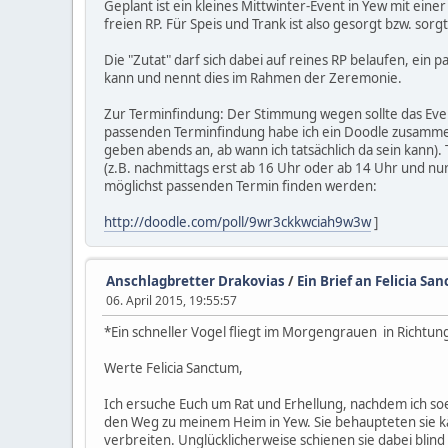
Geplant ist ein kleines Mittwinter-Event in Yew mit ei
freien RP. Für Speis und Trank ist also gesorgt bzw. sor
Die "Zutat" darf sich dabei auf reines RP belaufen, ein
kann und nennt dies im Rahmen der Zeremonie.
Zur Terminfindung: Der Stimmung wegen sollte das Even
passenden Terminfindung habe ich ein Doodle zusammeng
geben abends an, ab wann ich tatsächlich da sein kann).
(z.B. nachmittags erst ab 16 Uhr oder ab 14 Uhr und nur
möglichst passenden Termin finden werden:
http://doodle.com/poll/9wr3ckkwciah9w3w
]
Anschlagbretter Drakovias
/
Ein Brief an Felicia Sa
06. April 2015, 19:55:57
*Ein schneller Vogel fliegt im Morgengrauen in Richtun
Werte Felicia Sanctum,
Ich ersuche Euch um Rat und Erhellung, nachdem ich so
den Weg zu meinem Heim in Yew. Sie behaupteten sie kä
verbreiten. Unglücklicherweise schienen sie dabei blind