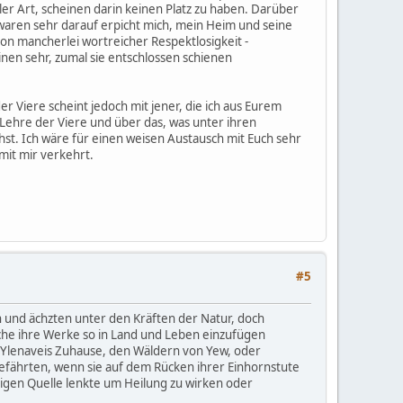
ler Art, scheinen darin keinen Platz zu haben. Darüber
waren sehr darauf erpicht mich, mein Heim und seine
on mancherlei wortreicher Respektlosigkeit -
nen sehr, zumal sie entschlossen schienen
r Viere scheint jedoch mit jener, die ich aus Eurem
Lehre der Viere und über das, was unter ihren
st. Ich wäre für einen weisen Austausch mit Euch sehr
mit mir verkehrt.
#5
 und ächzten unter den Kräften der Natur, doch
lche ihre Werke so in Land und Leben einzufügen
n Ylenaveis Zuhause, den Wäldern von Yew, oder
Gefährten, wenn sie auf dem Rücken ihrer Einhornstute
iligen Quelle lenkte um Heilung zu wirken oder