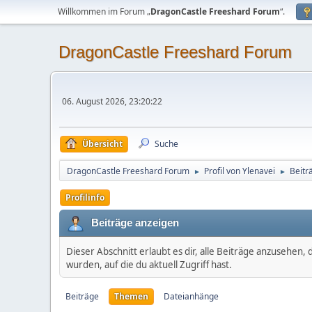
Willkommen im Forum „
DragonCastle Freeshard Forum
“.
DragonCastle Freeshard Forum
06. August 2026, 23:20:22
Übersicht
Suche
DragonCastle Freeshard Forum
Profil von Ylenavei
Beitr
►
►
Profilinfo
Beiträge anzeigen
Dieser Abschnitt erlaubt es dir, alle Beiträge anzusehen
wurden, auf die du aktuell Zugriff hast.
Beiträge
Themen
Dateianhänge