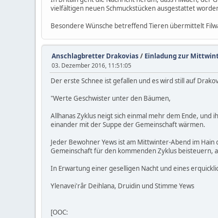
vielfältigen neuen Schmuckstücken ausgestattet worden i
Besondere Wünsche betreffend Tieren übermittelt Filw
Anschlagbretter Drakovias
/
Einladung zur Mittwint
03. Dezember 2016, 11:51:05
Der erste Schnee ist gefallen und es wird still auf Dra
"Werte Geschwister unter den Bäumen,
Allhanas Zyklus neigt sich einmal mehr dem Ende, und 
einander mit der Suppe der Gemeinschaft wärmen.
Jeder Bewohner Yews ist am Mittwinter-Abend im Hain 
Gemeinschaft für den kommenden Zyklus beisteuern, au
In Erwartung einer geselligen Nacht und eines erquick
Ylenavei'râr Deihlana, Druidin und Stimme Yews
[OOC: