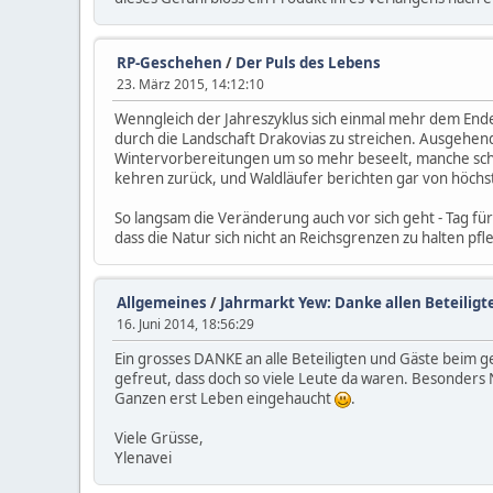
RP-Geschehen
/
Der Puls des Lebens
23. März 2015, 14:12:10
Wenngleich der Jahreszyklus sich einmal mehr dem Ende
durch die Landschaft Drakovias zu streichen. Ausgehen
Wintervorbereitungen um so mehr beseelt, manche sche
kehren zurück, und Waldläufer berichten gar von höch
So langsam die Veränderung auch vor sich geht - Tag für 
dass die Natur sich nicht an Reichsgrenzen zu halten pfle
Allgemeines
/
Jahrmarkt Yew: Danke allen Beteiligt
16. Juni 2014, 18:56:29
Ein grosses DANKE an alle Beteiligten und Gäste beim 
gefreut, dass doch so viele Leute da waren. Besonders 
Ganzen erst Leben eingehaucht
.
Viele Grüsse,
Ylenavei