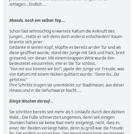
schlagen...Endlich....
Abends, noch am selben Tag....
Schon fast sehnsüchtig erwartete Kaltum die Anknuft des
Jungen...Hatte er sich denn doch anderst entschieden? Kaum
brannte sich jener
Gedanke in seinen Kopf, klopfte es bereits an der Tür und als
diese geöffnet wurde, stand der Junge mit Sack und Pack, breit
grinsend, vor dieser. Mit einem knappen Wink wurde ihm
bedeutetet einzutreten, ehe er die Tür schloss.
"Von mir aus können wir los!"
, japste der Junge vor Freude, was
von Kaltum mit einem Nicken quittiert wurde:
"Dann los...Du
gehst vor."
Ihre Schritte trugen sie unentdeckt zur Stadtmauer, aus dieser
Hinaus und in die tiefschwarze Nacht....
Einige Wochen darauf...
Sie schritten bereits seit mehr als 5 Umläufe durch den dichten
Wald...Die Füße schmerzten ungemein, denn seit einigen
Stunden hatten sie keine Rast mehr eingelegt, nicht, dass es
einer der Beiden verlangt hätte, denn zu groß war die Freude
ihr Ziel endlich zu erreichen. Der Mond stand hoch am Himmel