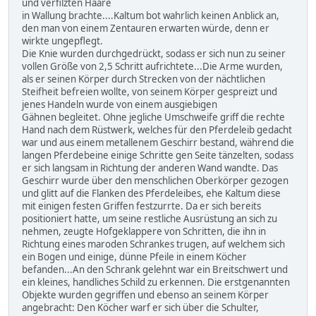
und verfilzten Haare
in Wallung brachte....Kaltum bot wahrlich keinen Anblick an,
den man von einem Zentauren erwarten würde, denn er
wirkte ungepflegt.
Die Knie wurden durchgedrückt, sodass er sich nun zu seiner
vollen Größe von 2,5 Schritt aufrichtete...Die Arme wurden,
als er seinen Körper durch Strecken von der nächtlichen
Steifheit befreien wollte, von seinem Körper gespreizt und
jenes Handeln wurde von einem ausgiebigen
Gähnen begleitet. Ohne jegliche Umschweife griff die rechte
Hand nach dem Rüstwerk, welches für den Pferdeleib gedacht
war und aus einem metallenem Geschirr bestand, während die
langen Pferdebeine einige Schritte gen Seite tänzelten, sodass
er sich langsam in Richtung der anderen Wand wandte. Das
Geschirr wurde über den menschlichen Oberkörper gezogen
und glitt auf die Flanken des Pferdeleibes, ehe Kaltum diese
mit einigen festen Griffen festzurrte. Da er sich bereits
positioniert hatte, um seine restliche Ausrüstung an sich zu
nehmen, zeugte Hofgeklappere von Schritten, die ihn in
Richtung eines maroden Schrankes trugen, auf welchem sich
ein Bogen und einige, dünne Pfeile in einem Köcher
befanden...An den Schrank gelehnt war ein Breitschwert und
ein kleines, handliches Schild zu erkennen. Die erstgenannten
Objekte wurden gegriffen und ebenso an seinem Körper
angebracht: Den Köcher warf er sich über die Schulter,