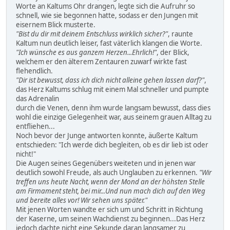
Worte an Kaltums Ohr drangen, legte sich die Aufruhr so
schnell, wie sie begonnen hatte, sodass er den Jungen mit
eisernem Blick musterte.
"Bist du dir mit deinem Entschluss wirklich sicher?"
, raunte
Kaltum nun deutlich leiser, fast väterlich klangen die Worte.
"Ich wünsche es aus ganzem Herzen...Ehrlich!"
, der Blick,
welchem er den älterem Zentauren zuwarf wirkte fast
flehendlich.
"Dir ist bewusst, dass ich dich nicht alleine gehen lassen darf?"
,
das Herz Kaltums schlug mit einem Mal schneller und pumpte
das Adrenalin
durch die Venen, denn ihm wurde langsam bewusst, dass dies
wohl die einzige Gelegenheit war, aus seinem grauen Alltag zu
entfliehen...
Noch bevor der Junge antworten konnte, äußerte Kaltum
entschieden: "Ich werde dich begleiten, ob es dir lieb ist oder
nicht!"
Die Augen seines Gegenübers weiteten und in jenen war
deutlich sowohl Freude, als auch Unglauben zu erkennen.
"Wir
treffen uns heute Nacht, wenn der Mond an der höhsten Stelle
am Firmament steht, bei mir...Und nun mach dich auf den Weg
und bereite alles vor! Wir sehen uns später."
Mit jenen Worten wandte er sich um und Schritt in Richtung
der Kaserne, um seinen Wachdienst zu beginnen...Das Herz
jedoch dachte nicht eine Sekunde daran langsamer zu