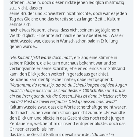
offenen Lächeln, doch dieser nickte jenen lediglich missmutig
zu...Nicht, dass er
seine Brüder und Schwestern nicht mochte, doch war es jeden
Tag das Gleiche und das bereits seit zu langer Zeit... Kaltum
sehnte sich
nach etwas Neuem, etwas, dass nicht seinem tagtäglichem
Weltbild glich. Er sehnte sich nach einem Abenteuer... Was er
nicht wusste war, dass sein Wunsch schon bald in Erfüllung
gehen würde...
"He, Kaltum! Jetzt warte doch mal!"
, erklang eine Stimme in
seinem Rücken, die Kaltum durchaus bekannt war und so
verlangsamte er seine Schritte, ehe er vollends zum Stillstand
kam, den Blick jedoch weiterhin geradeaus gerichtet.
Keuchend kam der Sprecher näher, dabei entgegnend:
"
Verdammt, du rennst ja, als ob du Scheuklappen auf den Augen
hast! Ich folge dir schon seit mindestens 100 Schritten und brülle
ein ein Irrer quer durch die Gassen...Was ist denn in letzter zeit los
mit dir? Hast du zuviel verfaultes Obst gegessen oder was?"
Kaltum wusste zwar, dass die Worte scherzhaft gemeint waren,
doch nach Lachen war ihm schon garnicht zumute...Er wandte
den Blick um und blickte in das Gesicht des noch recht jungen
Zentaueren, welcher ihm grinsend entgegenblickte, doch das
Grinsen erstarb, als ihm
das bleiche Gesicht Kaltums gewahr wurde.
"Du siehst ja