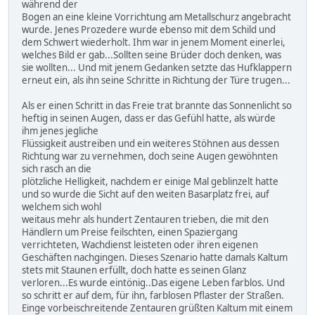
während der
Bogen an eine kleine Vorrichtung am Metallschurz angebracht
wurde. Jenes Prozedere wurde ebenso mit dem Schild und
dem Schwert wiederholt. Ihm war in jenem Moment einerlei,
welches Bild er gab...Sollten seine Brüder doch denken, was
sie wollten... Und mit jenem Gedanken setzte das Hufklappern
erneut ein, als ihn seine Schritte in Richtung der Türe trugen...
Als er einen Schritt in das Freie trat brannte das Sonnenlicht so
heftig in seinen Augen, dass er das Gefühl hatte, als würde
ihm jenes jegliche
Flüssigkeit austreiben und ein weiteres Stöhnen aus dessen
Richtung war zu vernehmen, doch seine Augen gewöhnten
sich rasch an die
plötzliche Helligkeit, nachdem er einige Mal geblinzelt hatte
und so wurde die Sicht auf den weiten Basarplatz frei, auf
welchem sich wohl
weitaus mehr als hundert Zentauren trieben, die mit den
Händlern um Preise feilschten, einen Spaziergang
verrichteten, Wachdienst leisteten oder ihren eigenen
Geschäften nachgingen. Dieses Szenario hatte damals Kaltum
stets mit Staunen erfüllt, doch hatte es seinen Glanz
verloren...Es wurde eintönig..Das eigene Leben farblos. Und
so schritt er auf dem, für ihn, farblosen Pflaster der Straßen.
Einge vorbeischreitende Zentauren grüßten Kaltum mit einem