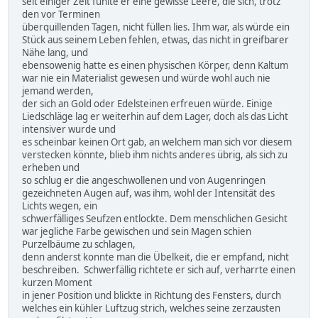
seit einiger Zeit fühlte er eine gewisse Leere, die sich, trotz
den vor Terminen
überquillenden Tagen, nicht füllen lies. Ihm war, als würde ein
Stück aus seinem Leben fehlen, etwas, das nicht in greifbarer
Nähe lang, und
ebensowenig hatte es einen physischen Körper, denn Kaltum
war nie ein Materialist gewesen und würde wohl auch nie
jemand werden,
der sich an Gold oder Edelsteinen erfreuen würde. Einige
Liedschläge lag er weiterhin auf dem Lager, doch als das Licht
intensiver wurde und
es scheinbar keinen Ort gab, an welchem man sich vor diesem
verstecken könnte, blieb ihm nichts anderes übrig, als sich zu
erheben und
so schlug er die angeschwollenen und von Augenringen
gezeichneten Augen auf, was ihm, wohl der Intensität des
Lichts wegen, ein
schwerfälliges Seufzen entlockte. Dem menschlichen Gesicht
war jegliche Farbe gewischen und sein Magen schien
Purzelbäume zu schlagen,
denn anderst konnte man die Übelkeit, die er empfand, nicht
beschreiben. Schwerfällig richtete er sich auf, verharrte einen
kurzen Moment
in jener Position und blickte in Richtung des Fensters, durch
welches ein kühler Luftzug strich, welches seine zerzausten