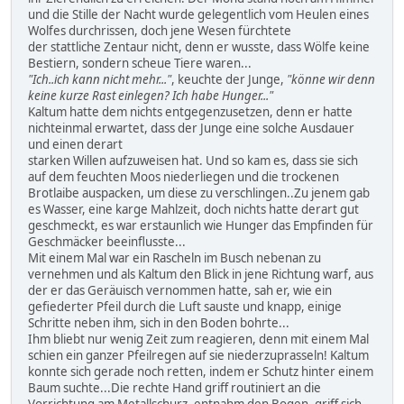
und die Stille der Nacht wurde gelegentlich vom Heulen eines
Wolfes durchrissen, doch jene Wesen fürchtete
der stattliche Zentaur nicht, denn er wusste, dass Wölfe keine
Bestiern, sondern scheue Tiere waren...
"Ich..ich kann nicht mehr..."
, keuchte der Junge,
"könne wir denn
keine kurze Rast einlegen? Ich habe Hunger..."
Kaltum hatte dem nichts entgegenzusetzen, denn er hatte
nichteinmal erwartet, dass der Junge eine solche Ausdauer
und einen derart
starken Willen aufzuweisen hat. Und so kam es, dass sie sich
auf dem feuchten Moos niederliegen und die trockenen
Brotlaibe auspacken, um diese zu verschlingen..Zu jenem gab
es Wasser, eine karge Mahlzeit, doch nichts hatte derart gut
geschmeckt, es war erstaunlich wie Hunger das Empfinden für
Geschmäcker beeinflusste...
Mit einem Mal war ein Rascheln im Busch nebenan zu
vernehmen und als Kaltum den Blick in jene Richtung warf, aus
der er das Geräuisch vernommen hatte, sah er, wie ein
gefiederter Pfeil durch die Luft sauste und knapp, einige
Schritte neben ihm, sich in den Boden bohrte...
Ihm bliebt nur wenig Zeit zum reagieren, denn mit einem Mal
schien ein ganzer Pfeilregen auf sie niederzuprasseln! Kaltum
konnte sich gerade noch retten, indem er Schutz hinter einem
Baum suchte...Die rechte Hand griff routiniert an die