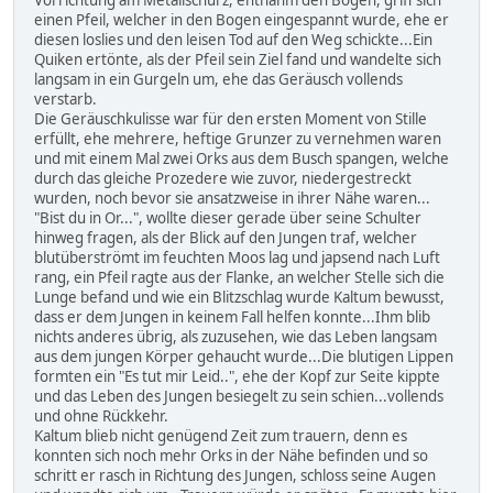
Vorrichtung am Metallschurz, entnahm den Bogen, griff sich
einen Pfeil, welcher in den Bogen eingespannt wurde, ehe er
diesen loslies und den leisen Tod auf den Weg schickte...Ein
Quiken ertönte, als der Pfeil sein Ziel fand und wandelte sich
langsam in ein Gurgeln um, ehe das Geräusch vollends
verstarb.
Die Geräuschkulisse war für den ersten Moment von Stille
erfüllt, ehe mehrere, heftige Grunzer zu vernehmen waren
und mit einem Mal zwei Orks aus dem Busch spangen, welche
durch das gleiche Prozedere wie zuvor, niedergestreckt
wurden, noch bevor sie ansatzweise in ihrer Nähe waren...
"Bist du in Or...", wollte dieser gerade über seine Schulter
hinweg fragen, als der Blick auf den Jungen traf, welcher
blutüberströmt im feuchten Moos lag und japsend nach Luft
rang, ein Pfeil ragte aus der Flanke, an welcher Stelle sich die
Lunge befand und wie ein Blitzschlag wurde Kaltum bewusst,
dass er dem Jungen in keinem Fall helfen konnte...Ihm blib
nichts anderes übrig, als zuzusehen, wie das Leben langsam
aus dem jungen Körper gehaucht wurde...Die blutigen Lippen
formten ein "Es tut mir Leid..", ehe der Kopf zur Seite kippte
und das Leben des Jungen besiegelt zu sein schien...vollends
und ohne Rückkehr.
Kaltum blieb nicht genügend Zeit zum trauern, denn es
konnten sich noch mehr Orks in der Nähe befinden und so
schritt er rasch in Richtung des Jungen, schloss seine Augen