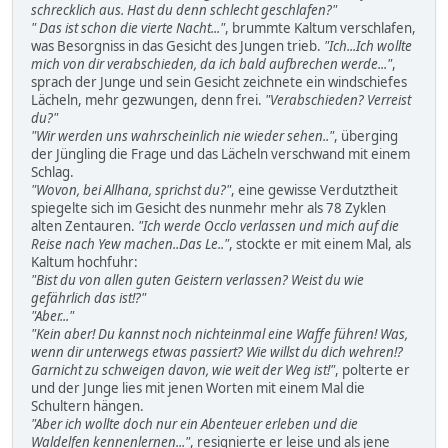
schrecklich aus. Hast du denn schlecht geschlafen?"
" Das ist schon die vierte Nacht..."
, brummte Kaltum verschlafen,
was Besorgniss in das Gesicht des Jungen trieb.
"Ich...Ich wollte
mich von dir verabschieden, da ich bald aufbrechen werde..."
,
sprach der Junge und sein Gesicht zeichnete ein windschiefes
Lächeln, mehr gezwungen, denn frei.
"Verabschieden? Verreist
du?"
"Wir werden uns wahrscheinlich nie wieder sehen.."
, überging
der Jüngling die Frage und das Lächeln verschwand mit einem
Schlag.
"Wovon, bei Allhana, sprichst du?"
, eine gewisse Verdutztheit
spiegelte sich im Gesicht des nunmehr mehr als 78 Zyklen
alten Zentauren.
"Ich werde Occlo verlassen und mich auf die
Reise nach Yew machen..Das Le.."
, stockte er mit einem Mal, als
Kaltum hochfuhr:
"Bist du von allen guten Geistern verlassen? Weist du wie
gefährlich das ist!?"
"Aber..."
"Kein aber! Du kannst noch nichteinmal eine Waffe führen! Was,
wenn dir unterwegs etwas passiert? Wie willst du dich wehren!?
Garnicht zu schweigen davon, wie weit der Weg ist!"
, polterte er
und der Junge lies mit jenen Worten mit einem Mal die
Schultern hängen.
"Aber ich wollte doch nur ein Abenteuer erleben und die
Waldelfen kennenlernen..."
, resignierte er leise und als jene