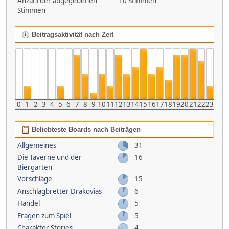
Anzahl der abgegebenen
10 Stimmen
Stimmen
Beitragsaktivität nach Zeit
0
1
2
3
4
5
6
7
8
9
10
11
12
13
14
15
16
17
18
19
20
21
22
23
Beliebteste Boards nach Beiträgen
Allgemeines
31
Die Taverne und der
16
Biergarten
Vorschläge
15
Anschlagbretter Drakovias
6
Handel
5
Fragen zum Spiel
5
Charakter Stories
4