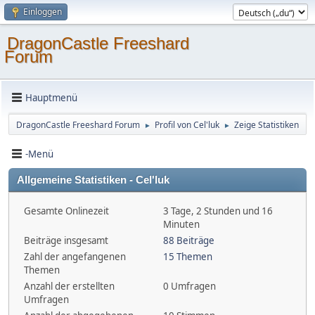
Einloggen
DragonCastle Freeshard
Forum
Hauptmenü
DragonCastle Freeshard Forum
Profil von Cel'luk
Zeige Statistiken
►
►
-Menü
Allgemeine Statistiken - Cel'luk
Gesamte Onlinezeit
3 Tage, 2 Stunden und 16
Minuten
Beiträge insgesamt
88 Beiträge
Zahl der angefangenen
15 Themen
Themen
Anzahl der erstellten
0 Umfragen
Umfragen