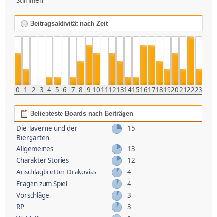
Stimmen
Beitragsaktivität nach Zeit
0
1
2
3
4
5
6
7
8
9
10
11
12
13
14
15
16
17
18
19
20
21
22
23
Beliebteste Boards nach Beiträgen
Die Taverne und der
15
Biergarten
Allgemeines
13
Charakter Stories
12
Anschlagbretter Drakovias
4
Fragen zum Spiel
4
Vorschläge
3
RP
3