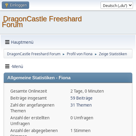
Einloggen
DragonCastle Freeshard
Forum
Hauptmenü
DragonCastle Freeshard Forum
Profil von Fiona
Zeige Statistiken
►
►
-Menü
Allgemeine Statistiken - Fiona
Gesamte Onlinezeit
2 Tage, 0 Minuten
Beiträge insgesamt
59 Beiträge
Zahl der angefangenen
31 Themen
Themen
Anzahl der erstellten
0 Umfragen
Umfragen
Anzahl der abgegebenen
1 Stimmen