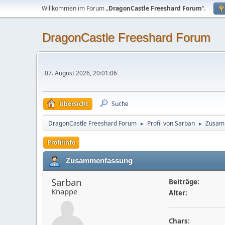
Willkommen im Forum „
DragonCastle Freeshard Forum
“.
DragonCastle Freeshard Forum
07. August 2026, 20:01:06
Übersicht
Suche
DragonCastle Freeshard Forum
Profil von Sarban
Zusam
►
►
Profilinfo
Zusammenfassung
Sarban
Beiträge:
Knappe
Alter:
Chars: