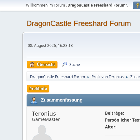
Willkommen im Forum „
DragonCastle Freeshard Forum
“.
DragonCastle Freeshard Forum
08. August 2026, 16:23:13
Übersicht
Suche
DragonCastle Freeshard Forum
Profil von Teronius
Zusa
►
►
Profilinfo
Zusammenfassung
Teronius
Beiträge:
GameMaster
Persönlicher Tex
Alter: