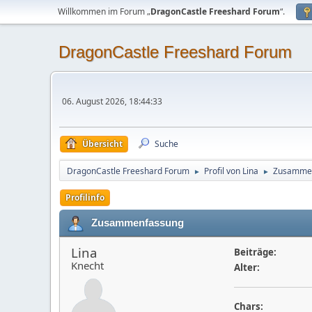
Willkommen im Forum „
DragonCastle Freeshard Forum
“.
DragonCastle Freeshard Forum
06. August 2026, 18:44:33
Übersicht
Suche
DragonCastle Freeshard Forum
Profil von Lina
Zusamme
►
►
Profilinfo
Zusammenfassung
Lina
Beiträge:
Knecht
Alter:
Chars: