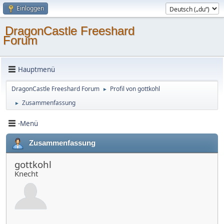
Einloggen
DragonCastle Freeshard
Forum
Hauptmenü
DragonCastle Freeshard Forum
Profil von gottkohl
►
Zusammenfassung
►
-Menü
Zusammenfassung
gottkohl
Knecht