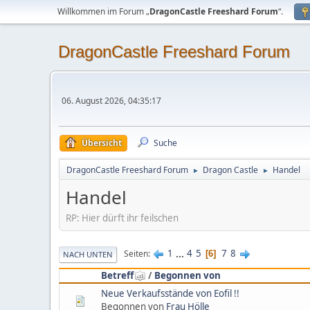
Willkommen im Forum „
DragonCastle Freeshard Forum
“.
DragonCastle Freeshard Forum
06. August 2026, 04:35:17
Übersicht
Suche
DragonCastle Freeshard Forum
Dragon Castle
Handel
►
►
Handel
RP: Hier dürft ihr feilschen
1
...
4
5
7
8
Seiten
6
NACH UNTEN
Betreff
/
Begonnen von
Neue Verkaufsstände von Eofil !!
Begonnen von
Frau Hölle