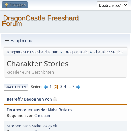
Einloggen
DragonCastle Freeshard
Forum
Hauptmenü
DragonCastle Freeshard Forum
Dragon Castle
Charakter Stories
►
►
Charakter Stories
RP: Hier eure Geschichten
1
3
4
...
7
Seiten
2
NACH UNTEN
Betreff
/
Begonnen von
Ein Abenteuer aus der Nähe Britains
Begonnen von
Christian
Streben nach Makellosigkeit