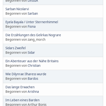
Begonnen von
LessuA
Sarban Nicolarvi
Begonnen von
Sarban
Eyela Bayala / Unter Sternenhimmel
Begonnen von
Fiona
Die Erzählungen des Gelirkas Nograre
Begonnen von zang_morch
Sidars Zweifel
Begonnen von
Sidar
Ein Abenteuer aus der Nähe Britains
Begonnen von
Christian
Wie Dilynrae Ilharess wurde
Begonnen von
Bardos
Das lange Erwachen
Begonnen von
Arishna
Im Leben eines Barden
Begonnen von Arthur Bonis