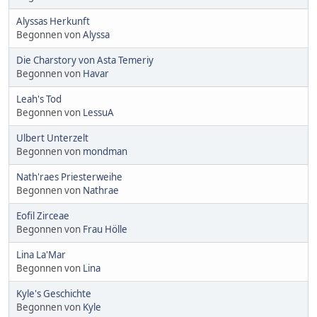
Alyssas Herkunft
Begonnen von
Alyssa
Die Charstory von Asta Temeriy
Begonnen von
Havar
Leah's Tod
Begonnen von
LessuA
Ulbert Unterzelt
Begonnen von
mondman
Nath'raes Priesterweihe
Begonnen von
Nathrae
Eofil Zirceae
Begonnen von
Frau Hölle
Lina La'Mar
Begonnen von
Lina
Kyle's Geschichte
Begonnen von
Kyle