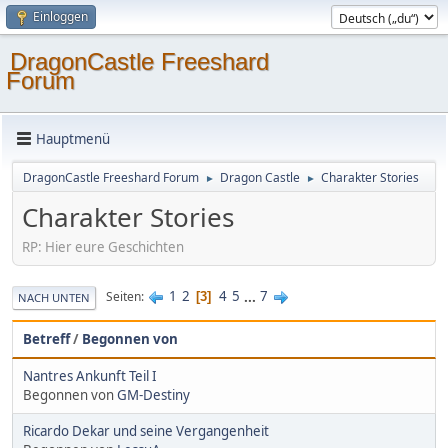
Einloggen
DragonCastle Freeshard
Forum
Hauptmenü
DragonCastle Freeshard Forum
Dragon Castle
Charakter Stories
►
►
Charakter Stories
RP: Hier eure Geschichten
1
2
4
5
...
7
Seiten
3
NACH UNTEN
Betreff
/
Begonnen von
Nantres Ankunft Teil I
Begonnen von
GM-Destiny
Ricardo Dekar und seine Vergangenheit