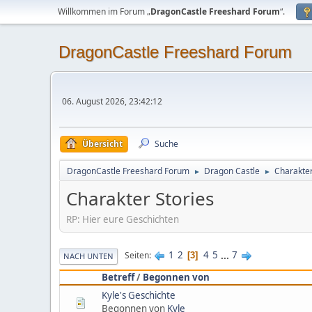
Willkommen im Forum „
DragonCastle Freeshard Forum
“.
DragonCastle Freeshard Forum
06. August 2026, 23:42:12
Übersicht
Suche
DragonCastle Freeshard Forum
Dragon Castle
Charakter
►
►
Charakter Stories
RP: Hier eure Geschichten
1
2
4
5
...
7
Seiten
3
NACH UNTEN
Betreff
/
Begonnen von
Kyle's Geschichte
Begonnen von
Kyle