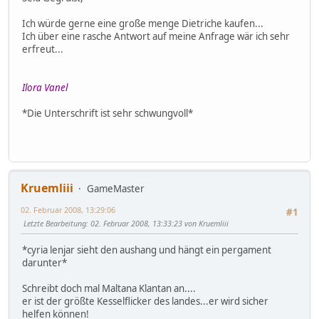
Ich würde gerne eine große menge Dietriche kaufen...
Ich über eine rasche Antwort auf meine Anfrage wär ich sehr
erfreut...
Ilora Vanel
*Die Unterschrift ist sehr schwungvoll*
Kruemliii
GameMaster
02. Februar 2008, 13:29:06
#1
Letzte Bearbeitung
: 02. Februar 2008, 13:33:23 von Kruemliii
*cyria lenjar sieht den aushang und hängt ein pergament
darunter*
Schreibt doch mal Maltana Klantan an....
er ist der größte Kesselflicker des landes...er wird sicher
helfen können!