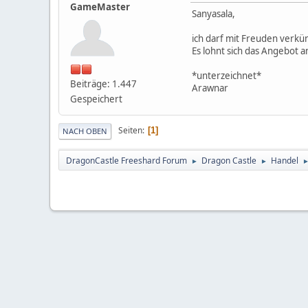
GameMaster
Sanyasala,
ich darf mit Freuden verkü
Es lohnt sich das Angebot 
*unterzeichnet*
Beiträge: 1.447
Arawnar
Gespeichert
Seiten
1
NACH OBEN
DragonCastle Freeshard Forum
Dragon Castle
Handel
►
►