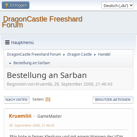
Einloggen
DragonCastle Freeshard
Forum
Hauptmenü
DragonCastle Freeshard Forum
Dragon Castle
Handel
►
►
Bestellung an Sarban
►
Bestellung an Sarban
Begonnen von Kruemliii, 28. September 2008, 21:46:43
Seiten
1
NACH UNTEN
BENUTZER-AKTIONEN
Kruemliii
GameMaster
28. September 2008, 21:46:43
*Ein bote in feiner Kleidung und mit einem Wappen der VDH