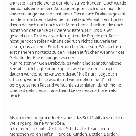
antretten, um die Worte der Viere zu verkünden. Doch wurde
mir damals eine andere Aufgabe zugeteilt. ich und einige der
anderen Jünger wurden mit einer Fähre nach Drakovia gesant
um denn dortigen Kloster bei zu tretten. Wir auf Hern hörten
davon das sich dort noch viele Menschen aufhielten, die noch
nichts von der Lehre der Viere wussten. Für uns die wir
gesand nach Drakovia wurden, gillten die Regeln der Reise
nicht. Jehdoch sollten wir uns dadruch nicht dazu verleiten
lassen, uns von eine Frau berauschen zu lassen. Wir durften
erst näheren Kontackt zu den Frauen aufsuchen wenn wir das
Gelübte der Ehe eingingen würden.
Nun reisten wir Gen Drakovia, es wahr eine sehr stürmische
Seefahrt, ich fragte denn Kapiten wie lange der Transport
dauern würde, seine Antwort darauf hieß nur: "Legt euch
schlafen, wenn ihr erwacht sind wir angekommen!". Ich
befolgte seinen Rat und versuchte zu schlafen, durch meine
Übelkeit geling es mir anscheind besser einzuschlafen als
üblich.
Als ich meine Augen öffnete schien das Schiff still zu sein, kein
Wellengang, keine Windböen.
Ich ging zurück aufs Deck, das Schiff ankerte an einen
Menschen vollen Hafen. Händler, Kunden, Bettler, Barden,