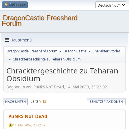
Einloggen
DragonCastle Freeshard
Forum
Hauptmenü
DragonCastle Freeshard Forum
Dragon Castle
Charakter Stories
►
►
Chracktergeschichte zu Teharan Obsidium
►
Chracktergeschichte zu Teharan
Obsidium
Begonnen von PuNkS NoT DeAd, 14. Mai 2009, 23:22:02
Seiten
1
NACH UNTEN
BENUTZER-AKTIONEN
PuNkS NoT DeAd
14. Mai 2009, 23:22:02