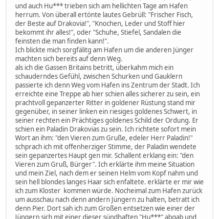
und auch Hu*** trieben sich am hellichten Tage am Hafen
herrum. Von überall ertönte lautes Gebrüll: "Frischer Fisch,
der Beste auf Drakovia!", "Knochen, Leder und Stoff hier
bekommt ihr alles!", oder "Schuhe, Stiefel, Sandalen die
feinsten die man finden kann!".
Ich blickte mich sorgfälitg am Hafen um die anderen Jünger
machten sich bereits auf denn Weg.
als ich die Gassen Britains betritt, überkahm mich ein
schauderndes Gefühl, zwischen Schurken und Gauklern
passierte ich denn Weg vom Hafen ins Zentrum der Stadt. Ich
erreichte eine Treppe ab hier schien alles sicherer zu sein, ein
prachtvoll gepanzerter Ritter in goldener Rüstung stand mir
gegenüber, in seiner linken ein riesiges goldenes Schwert, in
seiner rechten ein Prächtiges goldenes Schild der Ordung. Er
schien ein Paladin Drakovias zu sein. Ich richtete sofort mein
Wort an ihm: "den Vieren zum Gruße, edeler Herr Paladin!"
schprach ich mit offenherziger Stimme, der Paladin wendete
sein gepanzertes Haupt gen mir. Schallent erklang ein: "den
Vieren zum Gruß, Bürger". Ich erklärte ihm meine Situation
und mein Ziel, nach dem er seinen Helm vom Kopf nahm und
sein hell blondes langes Haar sich enfaltete. erklärte er mir wie
ich zum Kloster kommen würde. Nocheimal zum Hafen zurück
um ausschau nach denn andern Jüngern zu halten, betratt ich
denn Pier. Dort sah ich zum Großen entsetzen wie einer der
Jüngern sich mit einer dieser sündhaften "Hu***" abgab und