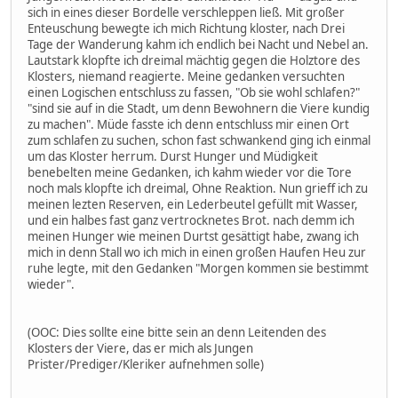
sich in eines dieser Bordelle verschleppen ließ. Mit großer
Enteuschung bewegte ich mich Richtung kloster, nach Drei
Tage der Wanderung kahm ich endlich bei Nacht und Nebel an.
Lautstark klopfte ich dreimal mächtig gegen die Holztore des
Klosters, niemand reagierte. Meine gedanken versuchten
einen Logischen entschluss zu fassen, "Ob sie wohl schlafen?"
"sind sie auf in die Stadt, um denn Bewohnern die Viere kundig
zu machen". Müde fasste ich denn entschluss mir einen Ort
zum schlafen zu suchen, schon fast schwankend ging ich einmal
um das Kloster herrum. Durst Hunger und Müdigkeit
benebelten meine Gedanken, ich kahm wieder vor die Tore
noch mals klopfte ich dreimal, Ohne Reaktion. Nun grieff ich zu
meinen lezten Reserven, ein Lederbeutel gefüllt mit Wasser,
und ein halbes fast ganz vertrocknetes Brot. nach demm ich
meinen Hunger wie meinen Durtst gesättigt habe, zwang ich
mich in denn Stall wo ich mich in einen großen Haufen Heu zur
ruhe legte, mit den Gedanken "Morgen kommen sie bestimmt
wieder".
(OOC: Dies sollte eine bitte sein an denn Leitenden des
Klosters der Viere, das er mich als Jungen
Prister/Prediger/Kleriker aufnehmen solle)