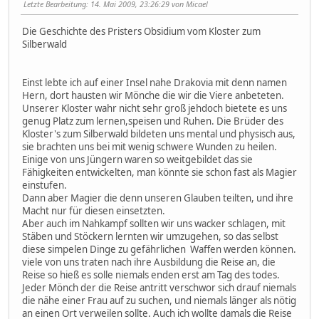
Letzte Bearbeitung
: 14. Mai 2009, 23:26:29 von Micael
Die Geschichte des Pristers Obsidium vom Kloster zum
Silberwald
Einst lebte ich auf einer Insel nahe Drakovia mit denn namen
Hern, dort hausten wir Mönche die wir die Viere anbeteten.
Unserer Kloster wahr nicht sehr groß jehdoch bietete es uns
genug Platz zum lernen,speisen und Ruhen. Die Brüder des
Kloster's zum Silberwald bildeten uns mental und physisch aus,
sie brachten uns bei mit wenig schwere Wunden zu heilen.
Einige von uns Jüngern waren so weitgebildet das sie
Fähigkeiten entwickelten, man könnte sie schon fast als Magier
einstufen.
Dann aber Magier die denn unseren Glauben teilten, und ihre
Macht nur für diesen einsetzten.
Aber auch im Nahkampf sollten wir uns wacker schlagen, mit
Stäben und Stöckern lernten wir umzugehen, so das selbst
diese simpelen Dinge zu gefährlichen Waffen werden können.
viele von uns traten nach ihre Ausbildung die Reise an, die
Reise so hieß es solle niemals enden erst am Tag des todes.
Jeder Mönch der die Reise antritt verschwor sich drauf niemals
die nähe einer Frau auf zu suchen, und niemals länger als nötig
an einen Ort verweilen sollte. Auch ich wollte damals die Reise