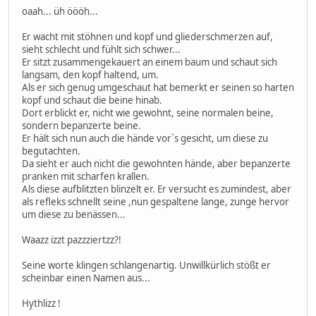
oaah... üh öööh...
Er wacht mit stöhnen und kopf und gliederschmerzen auf,
sieht schlecht und fühlt sich schwer...
Er sitzt zusammengekauert an einem baum und schaut sich
langsam, den kopf haltend, um.
Als er sich genug umgeschaut hat bemerkt er seinen so harten
kopf und schaut die beine hinab.
Dort erblickt er, nicht wie gewohnt, seine normalen beine,
sondern bepanzerte beine.
Er hält sich nun auch die hände vor`s gesicht, um diese zu
begutachten.
Da sieht er auch nicht die gewohnten hände, aber bepanzerte
pranken mit scharfen krallen.
Als diese aufblitzten blinzelt er. Er versucht es zumindest, aber
als refleks schnellt seine ,nun gespaltene lange, zunge hervor
um diese zu benässen...
Waazz izzt pazzziertzz?!
Seine worte klingen schlangenartig. Unwillkürlich stößt er
scheinbar einen Namen aus...
Hythlizz !