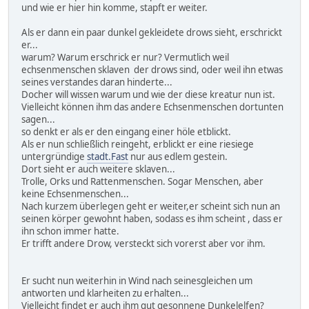
und wie er hier hin komme, stapft er weiter.
Als er dann ein paar dunkel gekleidete drows sieht, erschrickt
er...
warum? Warum erschrick er nur? Vermutlich weil
echsenmenschen sklaven der drows sind, oder weil ihn etwas
seines verstandes daran hinderte...
Docher will wissen warum und wie der diese kreatur nun ist.
Vielleicht können ihm das andere Echsenmenschen dortunten
sagen...
so denkt er als er den eingang einer höle etblickt.
Als er nun schließlich reingeht, erblickt er eine riesiege
untergründige
stadt.Fast
nur aus edlem gestein.
Dort sieht er auch weitere sklaven...
Trolle, Orks und Rattenmenschen. Sogar Menschen, aber
keine Echsenmenschen...
Nach kurzem überlegen geht er weiter,er scheint sich nun an
seinen körper gewohnt haben, sodass es ihm scheint , dass er
ihn schon immer hatte.
Er trifft andere Drow, versteckt sich vorerst aber vor ihm.
Er sucht nun weiterhin in Wind nach seinesgleichen um
antworten und klarheiten zu erhalten...
Vielleicht findet er auch ihm gut gesonnene Dunkelelfen?