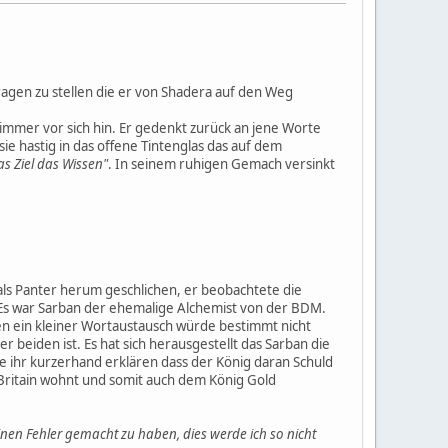
agen zu stellen die er von Shadera auf den Weg
Zimmer vor sich hin. Er gedenkt zurück an jene Worte
ie hastig in das offene Tintenglas das auf dem
as Ziel das Wissen"
. In seinem ruhigen Gemach versinkt
als Panter herum geschlichen, er beobachtete die
 Es war Sarban der ehemalige Alchemist von der BDM.
sen ein kleiner Wortaustausch würde bestimmt nicht
r beiden ist. Es hat sich herausgestellt das Sarban die
e ihr kurzerhand erklären dass der König daran Schuld
 Britain wohnt und somit auch dem König Gold
inen Fehler gemacht zu haben, dies werde ich so nicht