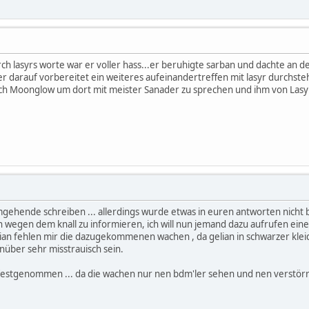
rch lasyrs worte war er voller hass...er beruhigte sarban und dachte an d
 er darauf vorbereitet ein weiteres aufeinandertreffen mit lasyr durchs
ch Moonglow um dort mit meister Sanader zu sprechen und ihm von Lasyr
gehende schreiben ... allerdings wurde etwas in euren antworten nicht b
wegen dem knall zu informieren, ich will nun jemand dazu aufrufen ein
lian fehlen mir die dazugekommenen wachen , da gelian in schwarzer kle
über sehr misstrauisch sein.
n festgenommen ... da die wachen nur nen bdm'ler sehen und nen verstörrt