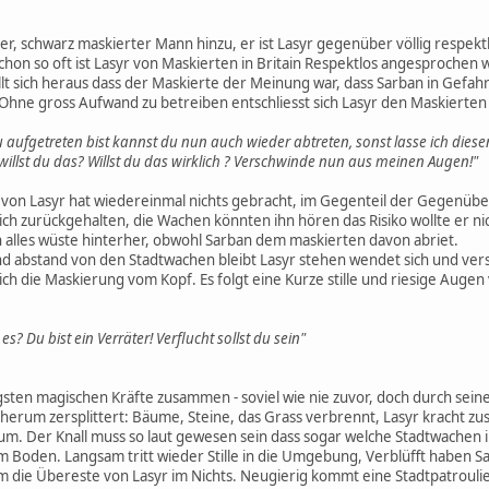
nter, schwarz maskierter Mann hinzu, er ist Lasyr gegenüber völlig respek
schon so oft ist Lasyr von Maskierten in Britain Respektlos angesproche
tellt sich heraus dass der Maskierte der Meinung war, dass Sarban in Gefa
. Ohne gross Aufwand zu betreiben entschliesst sich Lasyr den Maskierte
du aufgetreten bist kannst du nun auch wieder abtreten, sonst lasse ich die
willst du das? Willst du das wirklich ? Verschwinde nun aus meinen Augen!"
on Lasyr hat wiedereinmal nichts gebracht, im Gegenteil der Gegenüber
sich zurückgehalten, die Wachen könnten ihn hören das Risiko wollte er n
h alles wüste hinterher, obwohl Sarban dem maskierten davon abriet.
nd abstand von den Stadtwachen bleibt Lasyr stehen wendet sich und ve
ch die Maskierung vom Kopf. Es folgt eine Kurze stille und riesige Augen 
es? Du bist ein Verräter! Verflucht sollst du sein"
sten magischen Kräfte zusammen - soviel wie nie zuvor, doch durch seine 
 herum zersplittert: Bäume, Steine, das Grass verbrennt, Lasyr kracht 
um. Der Knall muss so laut gewesen sein dass sogar welche Stadtwachen 
em Boden. Langsam tritt wieder Stille in die Umgebung, Verblüfft haben 
 die Übereste von Lasyr im Nichts. Neugierig kommt eine Stadtpatrouli