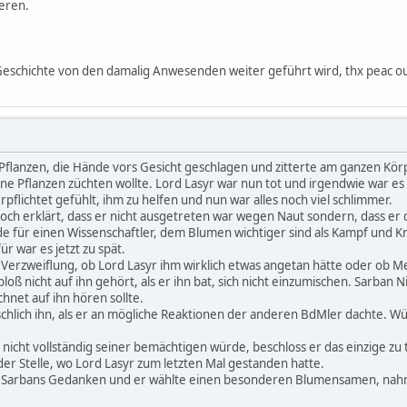
ieren.
 Geschichte von den damalig Anwesenden weiter geführt wird, thx peac ou
Pflanzen, die Hände vors Gesicht geschlagen und zitterte am ganzen Körpe
eine Pflanzen züchten wollte. Lord Lasyr war nun tot und irgendwie war es 
rpflichtet gefühlt, ihm zu helfen und nun war alles noch viel schlimmer.
noch erklärt, dass er nicht ausgetreten war wegen Naut sondern, dass e
de für einen Wissenschaftler, dem Blumen wichtiger sind als Kampf und Kri
r war es jetzt zu spät.
r Verzweiflung, ob Lord Lasyr ihm wirklich etwas angetan hätte oder ob Mei
loß nicht auf ihn gehört, als er ihn bat, sich nicht einzumischen. Sarban
hnet auf ihn hören sollte.
hlich ihn, als er an mögliche Reaktionen der anderen BdMler dachte. Wü
 nicht vollständig seiner bemächtigen würde, beschloss er das einzige zu 
er Stelle, wo Lord Lasyr zum letzten Mal gestanden hatte.
n Sarbans Gedanken und er wählte einen besonderen Blumensamen, nahm 