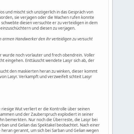
tlos und mischt sich unzögerlich in das Gespräch von
n worden, sie verjagen oder die Wachen rufen konnte
hr schwebte diesen versuchte er zu verteidigen in dem
n einzuschüchtern und diesen zu verjagen.
sen armen Handwerker den ihr verteidigen zu versucht
 wurde noch vorlauter und frech obendrein. Voller
icht eingehen. Enttäuscht wendete Lasyr sich ab, der
rsucht den maskierten heran zu winken, dieser kommt
von Lasyr. Verkampft und verzweifelt schteit Lasyr
riesige Wut verliert er die Kontrolle über seinen
zusammen und der Zauberspruch explodiert in seiner
ihn bemerkten. Nur noch die Überreste, die Lasyr bei
Sarban und Gelian das Spektakel beobachtet. Nach einer
e heran gerannt, um sich bei Sarban und Gelian wegen