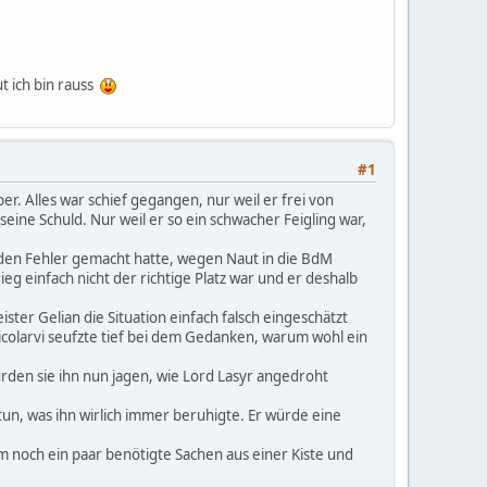
t ich bin rauss
#1
r. Alles war schief gegangen, nur weil er frei von
seine Schuld. Nur weil er so ein schwacher Feigling war,
r den Fehler gemacht hatte, wegen Naut in die BdM
eg einfach nicht der richtige Platz war und er deshalb
ster Gelian die Situation einfach falsch eingeschätzt
 Nicolarvi seufzte tief bei dem Gedanken, warum wohl ein
rden sie ihn nun jagen, wie Lord Lasyr angedroht
tun, was ihn wirlich immer beruhigte. Er würde eine
noch ein paar benötigte Sachen aus einer Kiste und