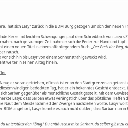
ra, hat sich Lasyr zurück in die BDM Burg gezogen um sich den neuen Fr
elnde Kerze mit leichten Schwingungen, auf dem Schreibtsich von Lasyrs 
rnahm, nach geräumiger Zeit nahm er sich die Feder zur Hand und tupft s
innt einen neuen Titel in einem offenliegendem Buch:
,,Der Preis der Weg, d
iber rausch.
 vor sich hin bis Lasyr von einem Sonnenstrahl geweckt wird.
eht weiter in seinen Alltag hinein.
'ler
 Neugier voran getrieben, oftmals ist er an den Stadtgrenzen an getarnt 
diesem windigen bedeckten Tag, hat er ein bekanntes Gesicht entdeckt.
 ,sich Sarban gegenüber als menschliche Gestalt gestellt. Mit dem Gewis
erkte Lasyr, dass Sarban etwas verängstlich über das plötzliche Treffen de
l sie Naut dem Meisterschmied der Zwergen nachziehen wollte. Lasyr wollt
der BDM angehört, Lasyr konnte es auch nicht dulden, dass Sarban nun in
du unterstützt den König? Du enttäuschst mich Sarban, du selber gibst zu e