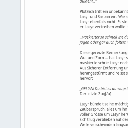
dulden!..."
Plötzlich tritt ein unbekan
Lasyr und Sarban ein. Wie 
Lasyr ebenfalls nicht. Es s
er Lasyr vertreiben wollte
,,Maskierter so schnell wie 
jagen oder gar auch foltern 
Diese gereizte Bemerkung v
Wut und Zorn ... hat Lasyr 
maskierte schrie Lasyr noc
Aus Sicherer Entfernung u
herangestürmt und reisst si
hervor:
,,GELIAN! Du bist es du wagst 
Der letzte Zug[/u]
Lasyr bündelt seine mächtig
Zauberspruch, alles um ihn
voller Grösse um Lasyr her
sich trug verblieben auf d
Weile verschwinden langsam