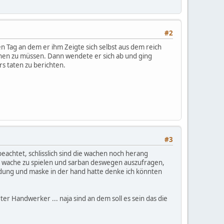
#2
en Tag an dem er ihm Zeigte sich selbst aus dem reich
tehen zu müssen. Dann wendete er sich ab und ging
s taten zu berichten.
#3
eachtet, schlisslich sind die wachen noch herang
e wache zu spielen und sarban deswegen auszufragen,
idung und maske in der hand hatte denke ich könnten
er Handwerker ... naja sind an dem soll es sein das die