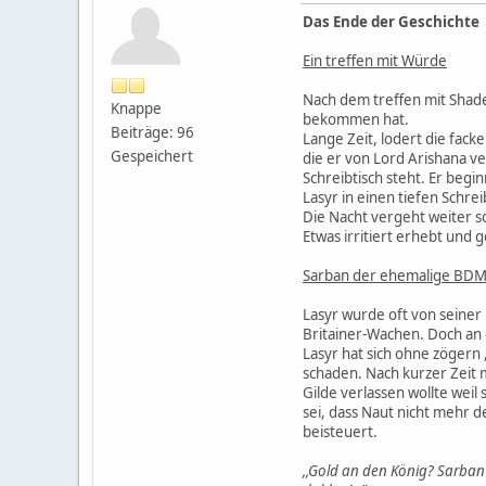
Das Ende der Geschichte
Ein treffen mit Würde
Nach dem treffen mit Shade
Knappe
bekommen hat.
Beiträge: 96
Lange Zeit, lodert die fack
Gespeichert
die er von Lord Arishana ve
Schreibtisch steht. Er beg
Lasyr in einen tiefen Schre
Die Nacht vergeht weiter so
Etwas irritiert erhebt und g
Sarban der ehemalige BDM
Lasyr wurde oft von seiner
Britainer-Wachen. Doch an 
Lasyr hat sich ohne zögern
schaden. Nach kurzer Zeit m
Gilde verlassen wollte wei
sei, dass Naut nicht mehr 
beisteuert.
,,Gold an den König? Sarban 