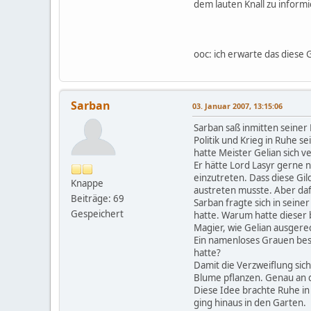
dem lauten Knall zu inform
ooc: ich erwarte das diese
Sarban
03. Januar 2007, 13:15:06
Sarban saß inmitten seiner 
Politik und Krieg in Ruhe s
hatte Meister Gelian sich ve
Er hätte Lord Lasyr gerne 
einzutreten. Dass diese Gil
Knappe
austreten musste. Aber dafü
Beiträge: 69
Sarban fragte sich in seine
Gespeichert
hatte. Warum hatte dieser b
Magier, wie Gelian ausgerec
Ein namenloses Grauen besc
hatte?
Damit die Verzweiflung sich
Blume pflanzen. Genau an d
Diese Idee brachte Ruhe i
ging hinaus in den Garten.