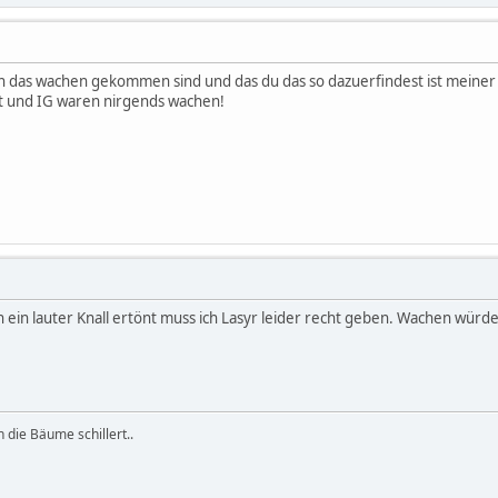
en das wachen gekommen sind und das du das so dazuerfindest ist meiner
st und IG waren nirgends wachen!
n ein lauter Knall ertönt muss ich Lasyr leider recht geben. Wachen wü
die Bäume schillert..