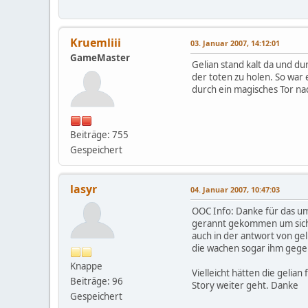
Kruemliii
03. Januar 2007, 14:12:01
GameMaster
Gelian stand kalt da und du
der toten zu holen. So war
durch ein magisches Tor na
Beiträge: 755
Gespeichert
lasyr
04. Januar 2007, 10:47:03
OOC Info: Danke für das um
gerannt gekommen um sich 
auch in der antwort von ge
die wachen sogar ihm gegen
Knappe
Vielleicht hätten die gelia
Beiträge: 96
Story weiter geht. Danke
Gespeichert