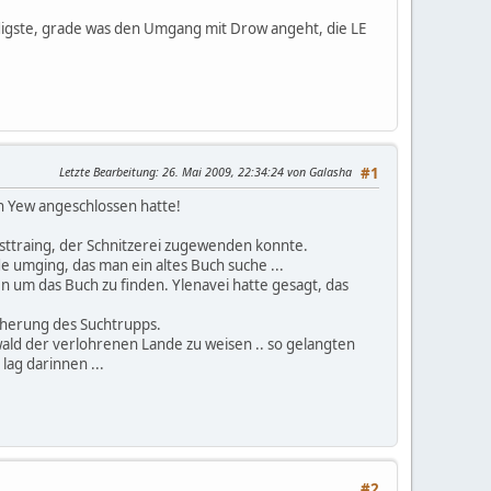
ndigste, grade was den Umgang mit Drow angeht, die LE
Letzte Bearbeitung
: 26. Mai 2009, 22:34:24 von Galasha
#1
in Yew angeschlossen hatte!
,
ttraing, der Schnitzerei zugewenden konnte.
de umging, das man ein altes Buch suche ...
n um das Buch zu finden. Ylenavei hatte gesagt, das
icherung des Suchtrupps.
d der verlohrenen Lande zu weisen .. so gelangten
 lag darinnen ...
#2