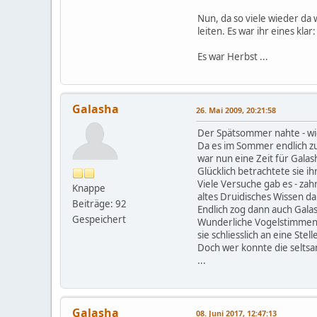
Nun, da so viele wieder da
leiten. Es war ihr eines kla
Es war Herbst ...
Galasha
26. Mai 2009, 20:21:58
Der Spätsommer nahte - wie
Da es im Sommer endlich z
war nun eine Zeit für Gal
Glücklich betrachtete sie i
Viele Versuche gab es - za
Knappe
altes Druidisches Wissen da
Beiträge: 92
Endlich zog dann auch Galas
Gespeichert
Wunderliche Vogelstimmen 
sie schliesslich an eine Stel
Doch wer konnte die selts
...
Galasha
08. Juni 2017, 12:47:13