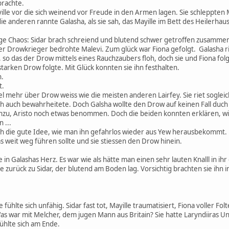
brachte.
ille vor die sich weinend vor Freude in den Armen lagen. Sie schleppten 
e anderen rannte Galasha, als sie sah, das Mayille im Bett des Heilerhause
lige Chaos: Sidar brach schreiend und blutend schwer getroffen zusamm
r Drowkrieger bedrohte Malevi. Zum glück war Fiona gefolgt. Galasha rie
so das der Drow mittels eines Rauchzaubers floh, doch sie und Fiona folg
tarken Drow folgte. Mit Glück konnten sie ihn festhalten.
n.
t.
el mehr über Drow weiss wie die meisten anderen Lairfey. Sie riet soglei
h auch bewahrheitete. Doch Galsha wollte den Drow auf keinen Fall duch 
inzu, Aristo noch etwas benommen. Doch die beiden konnten erklären, 
 ...
ch die gute Idee, wie man ihn gefahrlos wieder aus Yew herausbekommt.
as weit weg führen sollte und sie stiessen den Drow hinein.
in Galashas Herz. Es war wie als hätte man einen sehr lauten Knalll in ih
 zurück zu Sidar, der blutend am Boden lag. Vorsichtig brachten sie ihn i
ie fühlte sich unfähig. Sidar fast tot, Mayille traumatisiert, Fiona voller F
as war mit Melcher, dem jugen Mann aus Britain? Sie hatte Laryndiiras U
 fühlte sich am Ende.