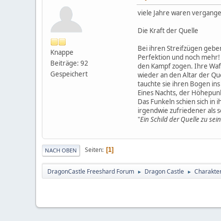
viele Jahre waren vergang
Die Kraft der Quelle
Bei ihren Streifzügen gebe
Knappe
Perfektion und noch mehr! 
Beiträge: 92
den Kampf zogen. Ihre Waff
Gespeichert
wieder an den Altar der Qu
tauchte sie ihren Bogen in
Eines Nachts, der Höhepunk
Das Funkeln schien sich in
irgendwie zufriedener als s
"
Ein Schild der Quelle zu sei
Seiten
1
NACH OBEN
DragonCastle Freeshard Forum
Dragon Castle
Charakter
►
►