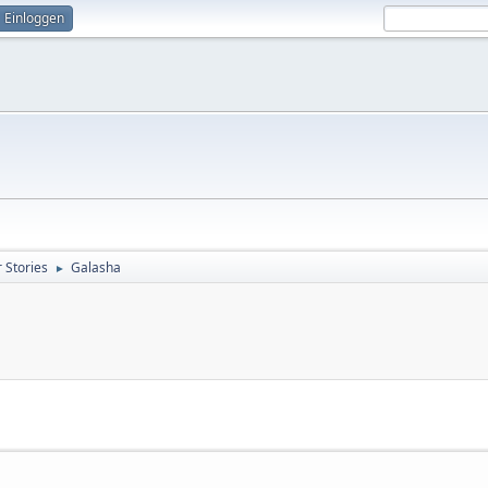
Einloggen
 Stories
Galasha
►