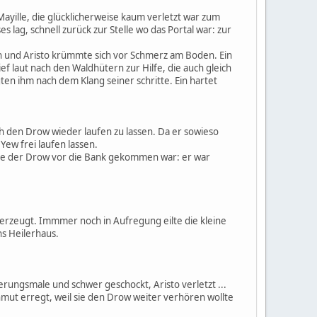
Mayille, die glücklicherweise kaum verletzt war zum
s lag, schnell zurück zur Stelle wo das Portal war: zur
en und Aristo krümmte sich vor Schmerz am Boden. Ein
f laut nach den Waldhütern zur Hilfe, die auch gleich
ten ihm nach dem Klang seiner schritte. Ein hartet
ch den Drow wieder laufen zu lassen. Da er sowieso
Yew frei laufen lassen.
wie der Drow vor die Bank gekommen war: er war
r erzeugt. Immmer noch in Aufregung eilte die kleine
ns Heilerhaus.
olterungsmale und schwer geschockt, Aristo verletzt ...
nmut erregt, weil sie den Drow weiter verhören wollte