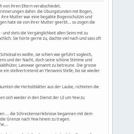
ch von ihren Eltern verabschiedet.
e Erinnerungen dahin: die Übungstunden mit Bogen,
uch ihre Mutter war eine begabte Bogenschützin und
n hate sie von ihrer Mutter geerbt... so zogen die
- und stets die Vergänglichkeit allen Seins mit zu
hlich. Sie hörte gerne zu, dachte viel nach und sass oft
chicksal es wollte, sie schien wie geführt sogleich,
egens und der Nacht, doch seine schöne Stimme und
 Waldhüter, Lanowar genannt zu betreune. Die grosse
 ein stellvertretend an Ylenaveis Stelle, bis sie wieder
räumten die Herbstblätter aus der Laube, richteten die
ten sich wieder in den Dienst der LE um Yew zu
chien ... die Schreckenserlebnisse begannen mit dem
 die Grenze nach Yew hinein zu tragen.
he...