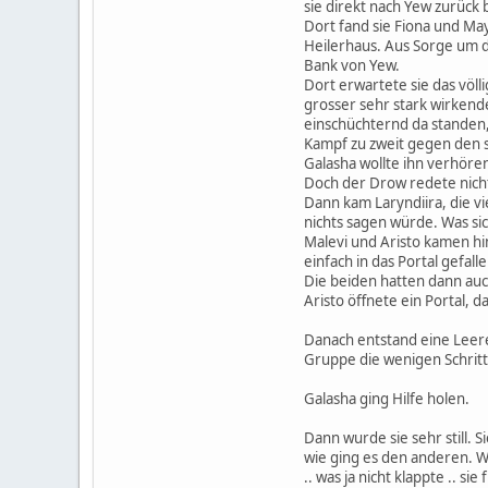
sie direkt nach Yew zurück 
Dort fand sie Fiona und May
Heilerhaus. Aus Sorge um di
Bank von Yew.
Dort erwartete sie das völ
grosser sehr stark wirkende
einschüchternd da standen, 
Kampf zu zweit gegen den s
Galasha wollte ihn verhöre
Doch der Drow redete nich
Dann kam Laryndiira, die vi
nichts sagen würde. Was sic
Malevi und Aristo kamen h
einfach in das Portal gefallen
Die beiden hatten dann au
Aristo öffnete ein Portal, d
Danach entstand eine Leere 
Gruppe die wenigen Schritte
Galasha ging Hilfe holen.
Dann wurde sie sehr still. S
wie ging es den anderen. W
.. was ja nicht klappte .. sie