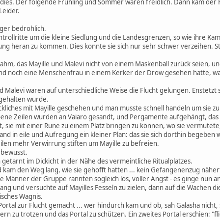
ies. Der folgende Frühling und Sommer waren freidlich. Dann kam der H
Leider.
iger bedrohlich.
trollritte um die kleine Siedlung und die Landesgrenzen, so wie ihre K
ung heran zu kommen. Dies konnte sie sich nur sehr schwer verzeihen. St
nahm, das Mayille und Malevi nicht von einem Maskenball zurück seien, un
nd noch eine Menschenfrau in einem Kerker der Drow gesehen hatte, war
und Malevi waren auf unterschiedliche Weise die Flucht gelungen. Enstetzt
 gehalten wurde.
eckliches mit Mayille geschehen und man musste schnell handeln um sie 
bene Zeilen wurden an Vaiaro gesandt, und Pergamente aufgehängt, das j
t, sie mit einer Rune zu einem Platz bringen zu können, wo sie vermutete,
d in eile und Aufregung ein kleiner Plan: das sie sich dorthin begeben w
ilen mehr Verwirrung stiften um Mayille zu befreien.
 bewusst.
 getarnt im Dickicht in der Nähe des vermeintliche Ritualplatzes.
nd kam den Weg lang, wie sie gehofft hatten ... kein Gefangenenzug nähert
e Männer der Gruppe rannten sogleich los, voller Angst - es ginge nun an
ang und versuchte auf Mayilles Fesseln zu zielen, dann auf die Wachen d
isches Wagnis.
Portal zur Flucht gemacht ... wer hindurch kam und ob, sah Galasha nich
zu trotzen und das Portal zu schützen. Ein zweites Portal erschien: "flie