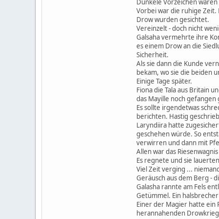
Dunkele Vorzeichen waren d
Vorbei war die ruhige Zeit. 
Drow wurden gesichtet.
Vereinzelt - doch nicht wen
Galsaha vermehrte ihre Kon
es einem Drow an die Siedl
Sicherheit.
Als sie dann die Kunde ver
bekam, wo sie die beiden u
Einige Tage später.
Fiona die Tala aus Britain 
das Mayille noch gefangen
Es sollte irgendetwas schr
berichten. Hastig geschrie
Laryndiira hatte zugesicher
geschehen würde. So entstan
verwirren und dann mit Pfe
Allen war das Riesenwagnis
Es regnete und sie lauerten
Viel Zeit verging ... niema
Geräusch aus dem Berg - di
Galasha rannte am Fels entl
Getümmel. Ein halsbrecher
Einer der Magier hatte ein 
herannahenden Drowkriegern 