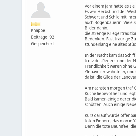
Vor einem Jahr hatte es sie
Es war Herbst und der West
Schwert und Schild mit ihre
auch Bogenbauerin. Viele S
Bilder dahin.
Knappe
die strenge Kriegertradition
Beiträge: 92
Bedenken. Fast traurige Züg
Gespeichert
stundenlang eine altes Stü
In der Nacht kam das Schiff
trotz des Regens und der N
Frendlichkeit waren ohne G
Ylenavei er wähnte er, und s
da ist, die Gilde der Lanov
Am nächsten morgen traf Gal
Küche liebevol her und legt
Bald kamen einige derer die
schützen. Auch einige Neu
Kurz darauf wurde offenbar,
toten Einhorn, das man in 
Dann die tote Baumfee, die 