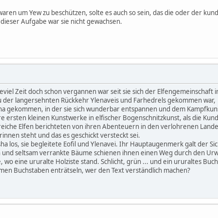
 waren um Yew zu beschützen, solte es auch so sein, das die oder der ku
r: dieser Aufgabe war sie nicht gewachsen.
viel Zeit doch schon vergannen war seit sie sich der Elfengemeinschaft 
u der langersehnten Rückkehr Ylenaveis und Farhedrels gekommen war
asha gekommen, in der sie sich wunderbar entspannen und dem Kampfkuns
hre ersten kleinen Kunstwerke in elfischer Bogenschnitzkunst, als die Kun
hreiche Elfen berichteten von ihren Abenteuern in den verlohrenen Lande
rinnen steht und das es geschickt versteckt sei.
ha los, sie begleitete Eofil und Ylenavei. Ihr Hauptaugenmerk galt der S
und seltsam verrankte Bäume schienen ihnen einen Weg durch den Urwal
le, wo eine ururalte Holziste stand. Schlicht, grün ... und ein ururaltes Buch
amen Buchstaben enträtseln, wer den Text verständlich machen?