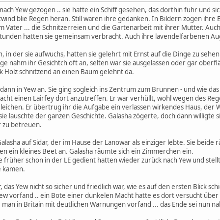
 nach Yew gezogen .. sie hatte ein Schiff gesehen, das dorthin fuhr und si
wind blie Regen heran. Still waren ihre gedanken. In Bildern zogen ihr
m Vater ... die Schnitzerreien und die Gartenarbeit mit ihrer Mutter. A
tunden hatten sie gemeinsam verbracht. Auch ihre lavendelfarbenen Auge
, in der sie aufwuchs, hatten sie gelehrt mit Ernst auf die Dinge zu sehen 
e nahm ihr Gesichtch oft an, selten war sie ausgelassen oder gar oberfläc
ck Holz schnitzend an einen Baum gelehnt da.
 dann in Yew an. Sie ging sogleich ins Zentrum zum Brunnen - und wie das S
acht einen Lairfey dort anzutreffen. Er war verhüllt, wohl wegen des R
leichen. Er übertrug ihr die Aufgabe ein verlassen wirkendes Haus, der
ie lauschte der ganzen Geschichte. Galasha zögerte, doch dann willigte sie
ar zu betreuen.
asha auf Sidar, der im Hause der Lanowar als einziger lebte. Sie beide 
en ein kleines Beet an. Galasha räumte sich ein Zimmerchen ein.
 früher schon in der LE gedient hatten wieder zurück nach Yew und stell
e kamen.
 das Yew nicht so sicher und friedlich war, wie es auf den ersten Blick s
Yew vorfand .. ein Bote einer dunkelen Macht hatte es dort versucht über
man in Britain mit deutlichen Warnungen vorfand ... das Ende sei nun na