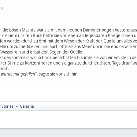
en
n die bösen Mächte war sie mit dem neunen Dämonenbogen bestens ausger
In einem uralten Buch hatte sie von ehemals legendären Kriegerinnen und
en wurden durchströmt mit dem Wesen der Kraft der Quelle um alles ver
elle um zu meditieren und auch oftmals ans Meer um in die endlos wirke
s Wasser ein und erbat den Segen der Quelle.
t des sommers war schon überschritten träumte sie von einem Stern der h
 ihrer Stirne zu konzentrieren und sie ganz zu durchleuchten. Tags drauf
onst.
n würde mir gefallen
", sagte sie vor sich hin.
 Stories
Galasha
►