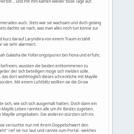
erbst .. und mit ihm kamen wieder böse Tage auf.
ammeraden auch. Stets war sie wachsam und doch gelang
ets dachte sie nach, was man alles noch tun könne zur
d kurz darauf Laryndiira von einem Traum erzählt
 sie sehr alarmiert.
 sah Galasha die Folterungsspuren bei Fiona und erfuhr,
zu befreien, wussten die beiden entkommenen zu
eder der sich beteiligen möge sich melden solle.
 das dort wohlmöglich dieses schreckliche mit Mayille
ürden. Mit einem Lichtblitz wollten sie die Drow
e sich, wie sich sich ausgemalt hatten. Doch dann ein
 Mayills Leben rannten alle um ihr Bestes zugeben.
ie Mayille umgebaben. Die anderen stürzten sich ins
t, sie versuchte nun mit ihrem Doppelschwert den
ht" rief sie nur laut und rannte zum Portal - welches