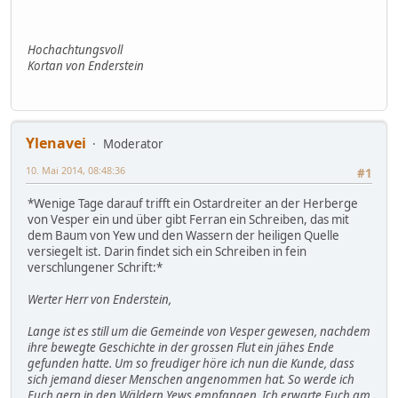
Hochachtungsvoll
Kortan von Enderstein
Ylenavei
Moderator
10. Mai 2014, 08:48:36
#1
*Wenige Tage darauf trifft ein Ostardreiter an der Herberge
von Vesper ein und über gibt Ferran ein Schreiben, das mit
dem Baum von Yew und den Wassern der heiligen Quelle
versiegelt ist. Darin findet sich ein Schreiben in fein
verschlungener Schrift:*
Werter Herr von Enderstein,
Lange ist es still um die Gemeinde von Vesper gewesen, nachdem
ihre bewegte Geschichte in der grossen Flut ein jähes Ende
gefunden hatte. Um so freudiger höre ich nun die Kunde, dass
sich jemand dieser Menschen angenommen hat. So werde ich
Euch gern in den Wäldern Yews empfangen. Ich erwarte Euch am