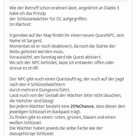
Wie der Betreff schon erahnen lässt, angelehnt an Diablo 3
habe ich das Prinzip
der Schlüsselwächter für DC aufgegriffen.
Im Klartext:
Irgendwo auf der Map findet ihr einen neuen QuestNPC, sein
Name ist Sargent.
Momentan ist er noch deaktiviert, da noch die Stärke der
Mobs getestet werden muss.
Voraussichtl. am Sonntag wird die Quest aktiviert.
Wo sich der NPC befindet, lasse ich entweder offen oder
streue es im RP.
Der NPC gibt euch einen Questauftrag, der euch auf der Jagd
nach den 4 Schlüsselwächtern
durch mehrere Dungeons führt.
Lasst euch von der Gestalt der Wächter bitte nicht täuschen,
die Viehcher sind bissig!
Bei jedem Wächter besteht eine
25%Chance
, dass dieser den
jeweiligen Schlüssel im Backpack trägt.
Zu finden gibt es einen: roten, grünen, blauen und einen
weißen Schlüssel.
Die Wächter haben jeweils die selbe Farbe wie der
dazugehörige Schlüssel.