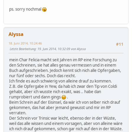
ps. sorry nochmal
Alyssa
18. Juni 2014, 10:24:46
#11
Letzte Bearbeitung
: 19. Juni 2014, 10:32:09 von Alyssa
mein Char Felicia macht seit Jahren im RP eine Forschung zu
den Schreinen, sie hat alles genau vermessen und in einem
Buch aufgeschrieben. Jedoch kennt sich nich alle Opfergaben,
nur fünf oder sechs. Doch das reicht.
Ich finde es auch schwierig von alleine drauf zu kommen.
Z.B. die Opfergabe in Yew, da hab ich zwar den Tip von Coldi
gehabt, aber ich wusste nich exakt, was .. habe dan
rumprobiert und dann gings
.
Beim Schrein auf der Eisinsel, da wär ich von selber nich drauf
gekommen, das hat aber jemand gewusst und mir im RP
verraten.
Der Schrein vor Trinsic war leicht, ebenso der in der Wüste,
weil das alle wissen und einem vorsagen, aber von alleine wäre
ich nich drauf gekommen, schon gar nich auf den in der Wüste.