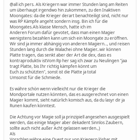
@all ich pers. Als Kriegern war immer Stunden lang am Reiten
um überhaupt irgendwo hin zukommen, zu den Inaktiven
Moongates: da die Krieger derart benachteiligt sind, nicht nur
was RP Kämpfe angeht sondern insg. Bin ich für die
Moongates.Als klasse Mensch, hatte ich im
Anderen Forum dafür gevotet, dass man einen Magier
wenigstens bezahlen kann um sich ein Moongate zu eröffnen.
Wir sind ja immer abhängig von anderen Magiern.., und reisen
Stunden lang durch die Walachei ohne Magier..wir können
Platte tragen, das senkt aber der Art die dex, dass es
kontraproduktiv istVom Rp her sag ich zwar zu Neulingen "jaa
tragt Platte, bis Ihr richtig kämpfen könnt um
Euch zu schützten", sonst ist die Platte ja total
Umsonst für die Schmiede.
Es währe schön wenn vielleicht nur die Krieger die
Mondportale nutzen könnten, das es ausgerechnet von einen
Magier kommt, sieht natürlich komisch aus, da du lasyr dir ja
Runen kaufen könntest.
Die Achtung vor Magie soll ja prinzipiell angesehen ausgespielt
werden, das einige Magier aber dekadent Sinnlos Zaubern,
sollte auch nicht außer Acht gelassen werden.,)
Als
Vorschlag währe eine Quest nur von Kriegern lösbar mit