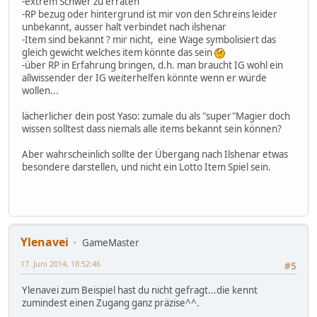
-extrem Schwer zu erraten
-RP bezug oder hintergrund ist mir von den Schreins leider
unbekannt, ausser halt verbindet nach ilshenar
-Item sind bekannt ? mir nicht, eine Wage symbolisiert das
gleich gewicht welches item könnte das sein
-über RP in Erfahrung bringen, d.h. man braucht IG wohl ein
allwissender der IG weiterhelfen könnte wenn er würde
wollen...
lächerlicher dein post Yaso: zumale du als "super"Magier doch
wissen solltest dass niemals alle items bekannt sein können?
Aber wahrscheinlich sollte der Übergang nach Ilshenar etwas
besondere darstellen, und nicht ein Lotto Item Spiel sein.
Ylenavei
GameMaster
17. Juni 2014, 18:52:46
#5
Ylenavei zum Beispiel hast du nicht gefragt...die kennt
zumindest einen Zugang ganz präzise^^.