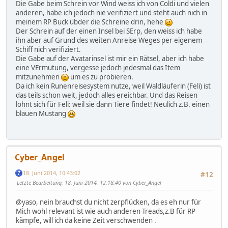
Die Gabe beim Schrein vor Wind weiss ich von Coldi und vielen
anderen, habe ich jedoch nie verifiziert und steht auch nich in
meinem RP Buck übder die Schreine drin, hehe
Der Schrein auf der einen Insel bei SErp, den weiss ich habe
ihn aber auf Grund des weiten Anreise Weges per eigenem
Schiff nich verifiziert.
Die Gabe auf der Avatarinsel ist mir ein Rätsel, aber ich habe
eine VErmutung, vergesse jedoch jedesmal das Item
mitzunehmen
um es zu probieren.
Da ich kein Runenreisesystem nutze, weil Waldläuferin (Feli) ist
das teils schon weit, jedoch alles ereichbar. Und das Reisen
lohnt sich für Feli: weil sie dann Tiere findet! Neulich z.B. einen
blauen Mustang
Cyber_Angel
18. Juni 2014, 10:43:02
#12
Letzte Bearbeitung
: 18. Juni 2014, 12:18:40 von Cyber_Angel
@yaso, nein brauchst du nicht zerpflücken, da es eh nur für
Mich wohl relevant ist wie auch anderen Treads,z.B für RP
kämpfe, will ich da keine Zeit verschwenden .