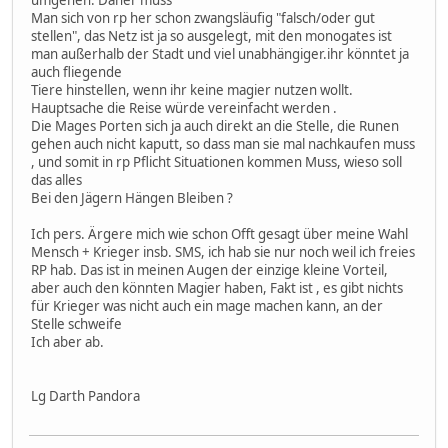
umgehen. Daher muss
Man sich von rp her schon zwangsläufig "falsch/oder gut
stellen", das Netz ist ja so ausgelegt, mit den monogates ist
man außerhalb der Stadt und viel unabhängiger.ihr könntet ja
auch fliegende
Tiere hinstellen, wenn ihr keine magier nutzen wollt.
Hauptsache die Reise würde vereinfacht werden .
Die Mages Porten sich ja auch direkt an die Stelle, die Runen
gehen auch nicht kaputt, so dass man sie mal nachkaufen muss
, und somit in rp Pflicht Situationen kommen Muss, wieso soll
das alles
Bei den Jägern Hängen Bleiben ?
Ich pers. Ärgere mich wie schon Offt gesagt über meine Wahl
Mensch + Krieger insb. SMS, ich hab sie nur noch weil ich freies
RP hab. Das ist in meinen Augen der einzige kleine Vorteil,
aber auch den könnten Magier haben, Fakt ist , es gibt nichts
für Krieger was nicht auch ein mage machen kann, an der
Stelle schweife
Ich aber ab.
Lg Darth Pandora