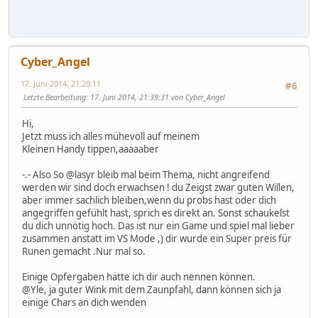
Cyber_Angel
17. Juni 2014, 21:20:11
#6
Letzte Bearbeitung
: 17. Juni 2014, 21:39:31 von Cyber_Angel
Hi,
Jetzt muss ich alles mühevoll auf meinem
Kleinen Handy tippen,aaaaaber
-.- Also So @lasyr bleib mal beim Thema, nicht angreifend
werden wir sind doch erwachsen ! du Zeigst zwar guten Willen,
aber immer sachlich bleiben,wenn du probs hast oder dich
angegriffen gefühlt hast, sprich es direkt an. Sonst schaukelst
du dich unnötig hoch. Das ist nur ein Game und spiel mal lieber
zusammen anstatt im VS Mode ,) dir wurde ein Super preis für
Runen gemacht .Nur mal so.
Einige Opfergaben hätte ich dir auch nennen können.
@Yle, ja guter Wink mit dem Zaunpfahl, dann können sich ja
einige Chars an dich wenden