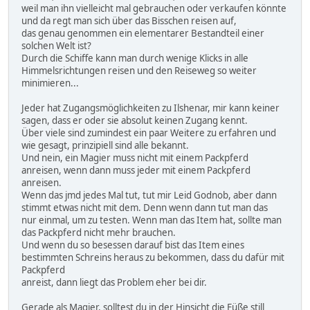
weil man ihn vielleicht mal gebrauchen oder verkaufen könnte
und da regt man sich über das Bisschen reisen auf,
das genau genommen ein elementarer Bestandteil einer
solchen Welt ist?
Durch die Schiffe kann man durch wenige Klicks in alle
Himmelsrichtungen reisen und den Reiseweg so weiter
minimieren...
Jeder hat Zugangsmöglichkeiten zu Ilshenar, mir kann keiner
sagen, dass er oder sie absolut keinen Zugang kennt.
Über viele sind zumindest ein paar Weitere zu erfahren und
wie gesagt, prinzipiell sind alle bekannt.
Und nein, ein Magier muss nicht mit einem Packpferd
anreisen, wenn dann muss jeder mit einem Packpferd
anreisen.
Wenn das jmd jedes Mal tut, tut mir Leid Godnob, aber dann
stimmt etwas nicht mit dem. Denn wenn dann tut man das
nur einmal, um zu testen. Wenn man das Item hat, sollte man
das Packpferd nicht mehr brauchen.
Und wenn du so besessen darauf bist das Item eines
bestimmten Schreins heraus zu bekommen, dass du dafür mit
Packpferd
anreist, dann liegt das Problem eher bei dir.
Gerade als Magier, solltest du in der Hinsicht die Füße still