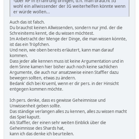
-über RP in Erfahrung bringen, d.h. man braucht IG
wohl ein allwissender der IG weiterhelfen könnte wenn
er würde wollen...
Auch das ist falsch.
Du brauchst keinen Allwissenden, sondern nur jmd. der die
Schreinitems kennt, die du wissen möchtest.
Im Anbetracht der Menge der Dinge, die man wissen könnte,
ist das ein Tröpfchen.
Und nein, wie oben bereits erläutert, kann man darauf
kommen.
Dass jeder alle kennen muss ist keine Argumentation und in
dem Sinne kamen hier bisher auch noch keine sachlichen
Argumente, die auch nur ansatzweise einen Staffler dazu
bewegen sollten, etwas zu ändern.
Bedank' dich bei Krueml, wenn er dir pers. in der Hinsicht
entgegen kommen möchte.
Ich pers. denke, dass es gewisse Geheimnisse und
Unwissenheit geben sollte.
Das ständige verlangen alles zu kennen, alles zu wissen macht
das Spiel kaputt.
Als Staffler, der einen sehr weiten Einblick über die
Geheimnisse des Shards hat,
kann ich das denke ich beurteilen.