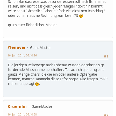
Schon klar dass es etwas besonderes sein soll nach Ilshenar zu
reisen, und nicht dass gleich jeder "Magier" dort hin kommt
wäre sonst "lächerlich" aber einfach vielleicht nen Ratschlag ?
oder von mir aus ne Rechnung zum lösen ?!?
gruss euer lächerlicher Magier
Ylenavei
GameMaster
16. Juni 2014, 06:40:26
#1
Die jetzigen Reisewege nach Ilshenar wurden dereinst als rp-
fördernde Massnahme geschaffen. Tatsächlich gibt es ig eine
ganze Menge Chars, die die ein oder andere Opfergabe
kennen, manche sammeln diese Infos sogar. Also fragen im RP
ist hier angesagt
.
Kruemliii
GameMaster
16. Juni 2014, 06:40:58
#2