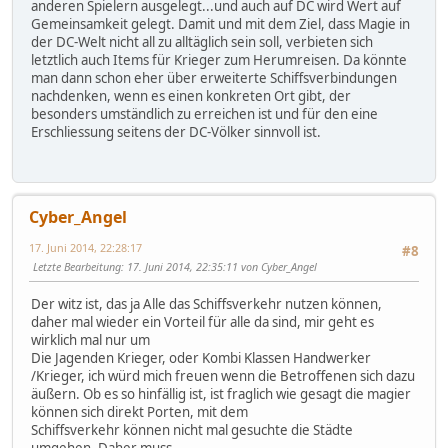
anderen Spielern ausgelegt...und auch auf DC wird Wert auf
Gemeinsamkeit gelegt. Damit und mit dem Ziel, dass Magie in
der DC-Welt nicht all zu alltäglich sein soll, verbieten sich
letztlich auch Items für Krieger zum Herumreisen. Da könnte
man dann schon eher über erweiterte Schiffsverbindungen
nachdenken, wenn es einen konkreten Ort gibt, der
besonders umständlich zu erreichen ist und für den eine
Erschliessung seitens der DC-Völker sinnvoll ist.
Cyber_Angel
17. Juni 2014, 22:28:17
#8
Letzte Bearbeitung
: 17. Juni 2014, 22:35:11 von Cyber_Angel
Der witz ist, das ja Alle das Schiffsverkehr nutzen können,
daher mal wieder ein Vorteil für alle da sind, mir geht es
wirklich mal nur um
Die Jagenden Krieger, oder Kombi Klassen Handwerker
/Krieger, ich würd mich freuen wenn die Betroffenen sich dazu
äußern. Ob es so hinfällig ist, ist fraglich wie gesagt die magier
können sich direkt Porten, mit dem
Schiffsverkehr können nicht mal gesuchte die Städte