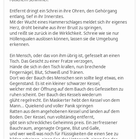
Entfernt dringt ein Schrei in ihre Ohren, den Gehörgang
entlang, tief in ihr Innerstes.
Mit der Wucht eines Hammerschlages meldet sich ihr eigenes
Herz, droht beinahe aus ihrer Brust zu springen,
und reißt sie zurück in die Wirklichkeit. Schreie wie sie nur
Höllenqualen auslösen können, lassen sie die Umgebung
erkennen.
Ein Mensch, oder das von ihm übrig ist, gefesselt an einen
Tisch. Das Gesicht zu einer Fratze verzogen,
Hände die sich in den Tisch krallen, nun brechende
Fingernägel, Blut, Schweiß und Tränen.
Dort wo der Bauch des Menschen sein sollte liegt etwas, ein
Gegenstand. Es ist ein kleiner schwarzer Kessel,
welcher mit der Öffnung auf dem Bauch des Gefesselten zu
ruhen scheint. Der Bauch des Kessels wiederum
glüht regelrecht. Ein Maskierter hebt den Kessel von dem
Mann... Quiekend und voller Panik springen
Ratten aus dem angehobenen Kessel und landen auf dem
Boden. Der Kessel, nun vollständig entfernt,
gibt sein schreckliches Geheimnis preis. Ein zerfressener
Bauchraum, angenagte Organe, Blut und Galle,
und wer weiß was noch für Flüssigkeiten die einen See zu