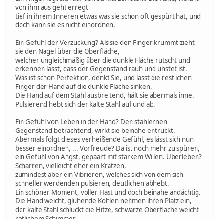
von ihm aus geht erregt
tief in ihrem Inneren etwas was sie schon oft gespürt hat, und
doch kann sie es nicht einordnen.
Ein Gefühl der Verzückung? Als sie den Finger krümmt zieht
sie den Nagel über die Oberfläche,
welcher ungleichmäßig über die dunkle Fläche rutscht und
erkennen lässt, dass der Gegenstand rauh und unstet ist.
Was ist schon Perfektion, denkt Sie, und lässt die restlichen
Finger der Hand auf die dunkle Fläche sinken.
Die Hand auf dem Stahl ausbreitend, hält sie abermals inne.
Pulsierend hebt sich der kalte Stahl auf und ab.
Ein Gefühl von Leben in der Hand? Den stählernen
Gegenstand betrachtend, wirkt sie beinahe entrückt.
Abermals folgt dieses verheißende Gefühl, es lässt sich nun
besser einordnen, ... Vorfreude? Da ist noch mehr zu spüren,
ein Gefühl von Angst, gepaart mit starkem Willen. Überleben?
Scharren, vielleicht eher ein Kratzen,
zumindest aber ein Vibrieren, welches sich von dem sich
schneller werdenden pulsieren, deutlichen abhebt.
Ein schöner Moment, voller Hast und doch beinahe andächtig.
Die Hand weicht, glühende Kohlen nehmen ihren Platz ein,
der kalte Stahl schluckt die Hitze, schwarze Oberfläche weicht
rötlichem Schimmer.