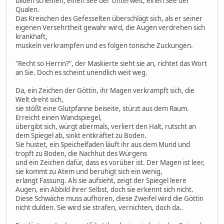
bilden scheinen, einen See der Unterwelt, einen See der
Qualen.
Das Kreischen des Gefesselten überschlägt sich, als er seiner
eigenen Versehrtheit gewahr wird, die Augen verdrehen sich
krankhaft,
muskeln verkrampfen und es folgen tonische Zuckungen.
"Recht so Herrin?", der Maskierte sieht sie an, richtet das Wort
an Sie. Doch es scheint unendlich weit weg.
Da, ein Zeichen der Göttin, ihr Magen verkrampft sich, die
Welt dreht sich,
sie stößt eine Glutpfanne beiseite, stürzt aus dem Raum.
Erreicht einen Wandspiegel,
übergibt sich, würgt abermals, verliert den Halt, rutscht an
dem Spiegel ab, sinkt entkräftet zu Boden.
Sie hustet, ein Speichelfaden läuft ihr aus dem Mund und
tropft zu Boden, die Nachhut des Würgens
und ein Zeichen dafür, dass es vorüber ist. Der Magen ist leer,
sie kommt zu Atem und beruhigt sich ein wenig,
erlangt Fassung. Als sie aufsieht, zeigt der Spiegel leere
Augen, ein Abbild ihrer Selbst, doch sie erkennt sich nicht.
Diese Schwäche muss aufhören, diese Zweifel wird die Göttin
nicht dulden. Sie wird sie strafen, vernichten, doch da..