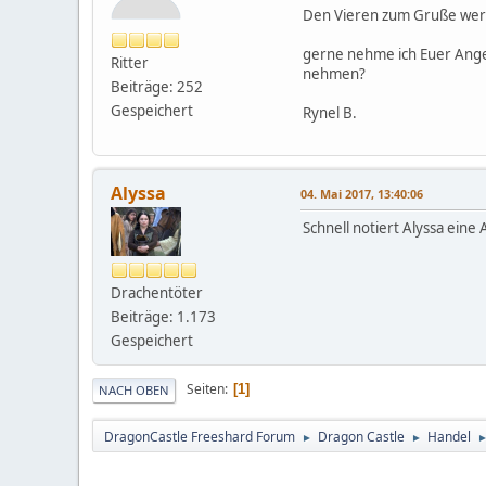
Den Vieren zum Gruße wert
gerne nehme ich Euer Angeb
Ritter
nehmen?
Beiträge: 252
Gespeichert
Rynel B.
Alyssa
04. Mai 2017, 13:40:06
Schnell notiert Alyssa eine
Drachentöter
Beiträge: 1.173
Gespeichert
Seiten
1
NACH OBEN
DragonCastle Freeshard Forum
Dragon Castle
Handel
►
►