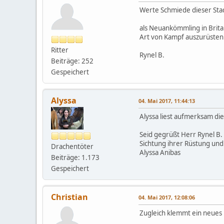
Werte Schmiede dieser Sta
als Neuankömmling in Britai
Art von Kampf auszurüsten.
Ritter
Rynel B.
Beiträge: 252
Gespeichert
Alyssa
04. Mai 2017, 11:44:13
Alyssa liest aufmerksam di
Seid gegrüßt Herr Rynel B.
Sichtung ihrer Rüstung und be
Drachentöter
Alyssa Anibas
Beiträge: 1.173
Gespeichert
Christian
04. Mai 2017, 12:08:06
Zugleich klemmt ein neues