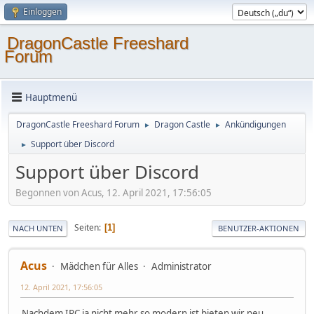
Einloggen
DragonCastle Freeshard
Forum
Hauptmenü
DragonCastle Freeshard Forum
Dragon Castle
Ankündigungen
►
►
Support über Discord
►
Support über Discord
Begonnen von Acus, 12. April 2021, 17:56:05
Seiten
1
NACH UNTEN
BENUTZER-AKTIONEN
Acus
Mädchen für Alles
Administrator
12. April 2021, 17:56:05
Nachdem IRC ja nicht mehr so modern ist bieten wir neu