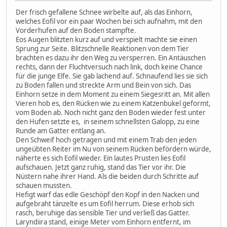
Der frisch gefallene Schnee wirbelte auf, als das Einhorn,
welches Eofil vor ein paar Wochen bei sich aufnahm, mit den
Vorderhufen auf den Boden stampfte.
Eos Augen blitzten kurz auf und verspielt machte sie einen
Sprung zur Seite. Blitzschnelle Reaktionen von dem Tier
brachten es dazu ihr den Weg zu versperren. Ein Antäuschen
rechts, dann der Fluchtversuch nach link, doch keine Chance
für die junge Elfe. Sie gab lachend auf. Schnaufend lies sie sich
zu Boden fallen und streckte Arm und Bein von sich. Das
Einhorn setze in dem Moment zu einem Siegesritt an. Mit allen
Vieren hob es, den Rücken wie zu einem Katzenbukel geformt,
vom Boden ab. Noch nicht ganz den Boden wieder fest unter
den Hufen setzte es, in seinem schnellsten Galopp, zu eine
Runde am Gatter entlang an.
Den Schweif hoch getragen und mit einem Trab den jeden
ungeübten Reiter im Nu von seinem Rücken befördern würde,
näherte es sich Eofil wieder. Ein lautes Prusten lies Eofil
aufschauen. Jetzt ganz ruhig, stand das Tier vor ihr. Die
Nüstern nahe ihrer Hand. Als die beiden durch Schritte auf
schauen mussten.
Hefigt warf das edle Geschöpf den Kopf in den Nacken und
aufgebraht tänzelte es um Eofil herrum. Diese erhob sich
rasch, beruhige das sensible Tier und verließ das Gatter.
Laryndiira stand, einige Meter vom Einhorn entfernt, im