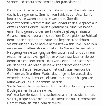
Schnee und schaut abwartend zu der Jungzähmerin.
Der Boden knartsche unter dem Gewicht der Elfen, als diese
das halb eingeräumte Zimmer von Eofils neuer Unterkunft
betraten. Sie waren bereits im Gespräch über die
bevorstehende Versammlung, als Laryndiira das Gespräch auf
etwas Anderes lenkte, ihren eigentlichen Grund. Sie haben
einen Fund gemacht, den sie ihr unbedingt zeigen müsste.
Gelassen und zeitlos nahm sie auf der Decke platz, die Eofil auf
dem Boden ausgebreitet hatte und begann zu berichten.
Sie war auf der Suche nach einem Platz wo sich üble Kreaturen
versammelt hätten, als sie unbekannte Geräusche vernahm.
Neugierig wie sie war, ging sie den Lauten nach und zu ihrem
Erstaunen sah sie zwei geflügelte Wesen. Stark sahen sie aus,
dennoch nicht bedrohlich. Eines war kleiner und suchte stets
die Nähe des Größeren. Beide wurden durch einen roten
Streifen auf jeder Seite gezeichnet und trugen ein dunkle
Gefieder als Grundton . Wobei das Junge heller war, als das
vermeintliche Muttertier. Seltsame rote Lappen hingen von
Mundwinkel und Augenwinkel herrab.
Solche Wesen hätte sie bis jetzt nur aus Erzählungen gekannt.
Doch gesehen hätte sie sie nie.
Eofil war bereits dabei ihre Sachen zusammen zu räumen, als
sie Lary fragte ob sie die Tiere als Hiryus ideintifizieren würde.
Dem stimmte sie mit einem Ncken zu.