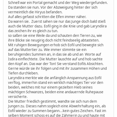
Schnell war ein Portal gemacht und der Weg wiedergefunden.
Da standen sie nun. Vor der Abzweigung hinter der sich
vermeintlich die Hiryus befanden.
Auf alles gefasst schritten die Elfen immer näher.
Da waren sie. Zuerst sahen sie nur das Junge doch bald stieß
auch die Mutter dazu. Eofil ging in die Knie und gab Laryndiira
das zeichen ihr es gleich zu tun.
so saßen sie eine Weile da und schauten den Tieren zu, wie
ihre Blicke sie neugirig doch nicht feindseelig abtasteten.
Mit ruhigen Bewegungen erhob sich Eofil und bewegte sich
auf das Muttertier zu. Wie immer stimmte sie ein
beruhigendes Summen an, in das sie ab und an Worte auf
Isdira einflechtete. Die Mutter lauschte auf und hob sachte
den Kopf an. Das war der Ton! Sie verstand Eofils Absichten.
Gerne würde sie ihr folgen und mit ihr zusammen Höhen und
Tiefen durchleben.
Laryndiira merkte wie die anfänglich Anspannung aus Eofil
verflog, immerhin stand ein wirklich mächtiges Tier vor den
beiden, welches mit nur einem gezielten Hieb seines
mächtigen Schwanzes, beiden eine andauernde Ruhepause
versicherte.
Die Mutter friedlich gestimmt, wandte sie sich nun dem
Jungen zu. Dieses nahm sogleich eine Abwehrhaltung ein, als
Eofil wieder zu Summen begann...kein gutes Zeichen. Fast im
selben Moment schoss es auf die Zähmerin zu und haute mit