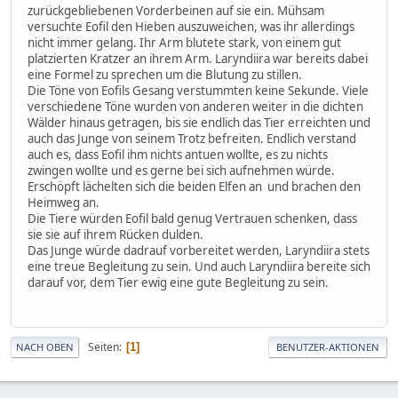
zurückgebliebenen Vorderbeinen auf sie ein. Mühsam
versuchte Eofil den Hieben auszuweichen, was ihr allerdings
nicht immer gelang. Ihr Arm blutete stark, von einem gut
platzierten Kratzer an ihrem Arm. Laryndiira war bereits dabei
eine Formel zu sprechen um die Blutung zu stillen.
Die Töne von Eofils Gesang verstummten keine Sekunde. Viele
verschiedene Töne wurden von anderen weiter in die dichten
Wälder hinaus getragen, bis sie endlich das Tier erreichten und
auch das Junge von seinem Trotz befreiten. Endlich verstand
auch es, dass Eofil ihm nichts antuen wollte, es zu nichts
zwingen wollte und es gerne bei sich aufnehmen würde.
Erschöpft lächelten sich die beiden Elfen an und brachen den
Heimweg an.
Die Tiere würden Eofil bald genug Vertrauen schenken, dass
sie sie auf ihrem Rücken dulden.
Das Junge würde dadrauf vorbereitet werden, Laryndiira stets
eine treue Begleitung zu sein. Und auch Laryndiira bereite sich
darauf vor, dem Tier ewig eine gute Begleitung zu sein.
Seiten
1
NACH OBEN
BENUTZER-AKTIONEN