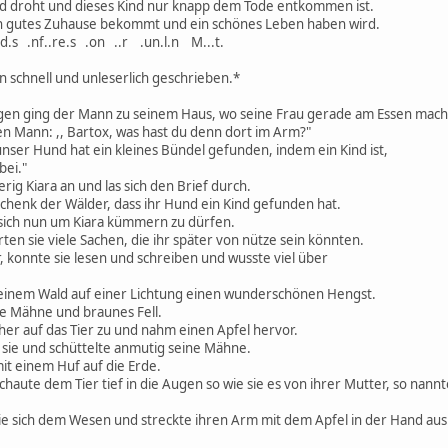
d droht und dieses Kind nur knapp dem Tode entkommen ist.
ein gutes Zuhause bekommt und ein schönes Leben haben wird.
d.s .nf..re.s .on ..r .un.l.n M...t.
n schnell und unleserlich geschrieben.*
en ging der Mann zu seinem Haus, wo seine Frau gerade am Essen mach
ren Mann: ,, Bartox, was hast du denn dort im Arm?"
, unser Hund hat ein kleines Bündel gefunden, indem ein Kind ist,
bei."
rig Kiara an und las sich den Brief durch.
schenk der Wälder, dass ihr Hund ein Kind gefunden hat.
 sich nun um Kiara kümmern zu dürfen.
rten sie viele Sachen, die ihr später von nütze sein könnten.
ar, konnte sie lesen und schreiben und wusste viel über
n einem Wald auf einer Lichtung einen wunderschönen Hengst.
ze Mähne und braunes Fell.
er auf das Tier zu und nahm einen Apfel hervor.
e sie und schüttelte anmutig seine Mähne.
it einem Huf auf die Erde.
schaute dem Tier tief in die Augen so wie sie es von ihrer Mutter, so nannt
e sie sich dem Wesen und streckte ihren Arm mit dem Apfel in der Hand a