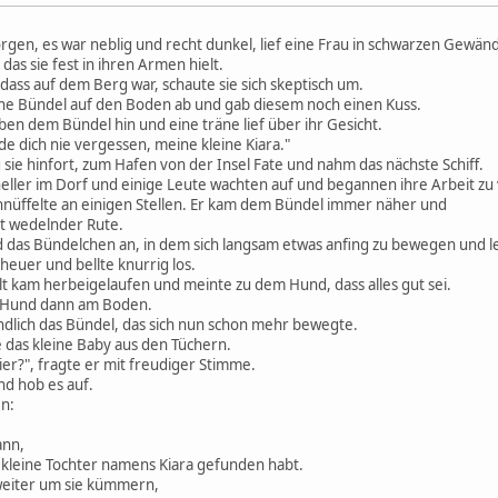
en, es war neblig und recht dunkel, lief eine Frau in schwarzen Gewän
 das sie fest in ihren Armen hielt.
 dass auf dem Berg war, schaute sie sich skeptisch um.
ine Bündel auf den Boden ab und gab diesem noch einen Kuss.
en dem Bündel hin und eine träne lief über ihr Gesicht.
rde dich nie vergessen, meine kleine Kiara."
g sie hinfort, zum Hafen von der Insel Fate und nahm das nächste Schiff.
ler im Dorf und einige Leute wachten auf und begannen ihre Arbeit zu 
hnüffelte an einigen Stellen. Er kam dem Bündel immer näher und
it wedelnder Rute.
d das Bündelchen an, in dem sich langsam etwas anfing zu bewegen und 
euer und bellte knurrig los.
t kam herbeigelaufen und meinte zu dem Hund, dass alles gut sei.
er Hund dann am Boden.
lich das Bündel, das sich nun schon mehr bewegte.
e das kleine Baby aus den Tüchern.
er?", fragte er mit freudiger Stimme.
d hob es auf.
n:
ann,
e kleine Tochter namens Kiara gefunden habt.
 weiter um sie kümmern,