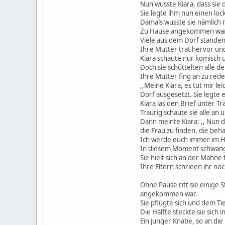
Nun wusste Kiara, dass sie 
Sie legte ihm nun einen loc
Damals wusste sie nämlich n
Zu Hause angekommen war 
Viele aus dem Dorf standen
Ihre Mutter trat hervor und
Kiara schaute nur komisch u
Doch sie schüttelten alle d
Ihre Mutter fing an zu rede
,,Meine Kiara, es tut mir le
Dorf ausgesetzt. Sie legte 
Kiara las den Brief unter Tr
Traurig schaute sie alle an
Dann meinte Kiara: ,, Nun 
die Frau zu finden, die beh
Ich werde euch immer im Her
In diesem Moment schwang s
Sie hielt sich an der Mähne
Ihre Eltern schrieen ihr noc
Ohne Pause ritt sie einige 
angekommen war.
Sie pflügte sich und dem Ti
Die Hälfte steckte sie sich i
Ein junger Knabe, so an die 1