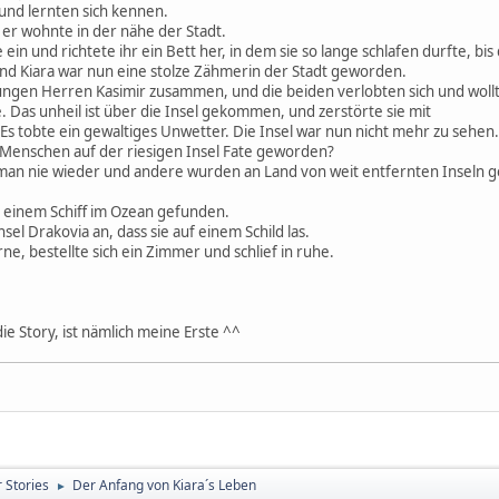
 und lernten sich kennen.
 er wohnte in der nähe der Stadt.
e ein und richtete ihr ein Bett her, in dem sie so lange schlafen durfte, b
und Kiara war nun eine stolze Zähmerin der Stadt geworden.
ungen Herren Kasimir zusammen, und die beiden verlobten sich und wollt
. Das unheil ist über die Insel gekommen, und zerstörte sie mit
 Es tobte ein gewaltiges Unwetter. Die Insel war nun nicht mehr zu sehen.
n Menschen auf der riesigen Insel Fate geworden?
man nie wieder und andere wurden an Land von weit entfernten Inseln ge
 einem Schiff im Ozean gefunden.
sel Drakovia an, dass sie auf einem Schild las.
rne, bestellte sich ein Zimmer und schlief in ruhe.
 die Story, ist nämlich meine Erste ^^
 Stories
Der Anfang von Kiara´s Leben
►