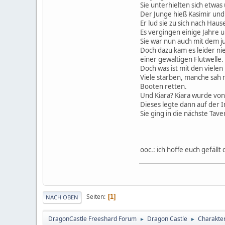
Sie unterhielten sich etwas
Der Junge hieß Kasimir und
Er lud sie zu sich nach Haus
Es vergingen einige Jahre 
Sie war nun auch mit dem j
Doch dazu kam es leider nie
einer gewaltigen Flutwelle.
Doch was ist mit den viele
Viele starben, manche sah 
Booten retten.
Und Kiara? Kiara wurde von
Dieses legte dann auf der In
Sie ging in die nächste Tave
ooc.: ich hoffe euch gefällt
Seiten
1
NACH OBEN
DragonCastle Freeshard Forum
Dragon Castle
Charakter
►
►