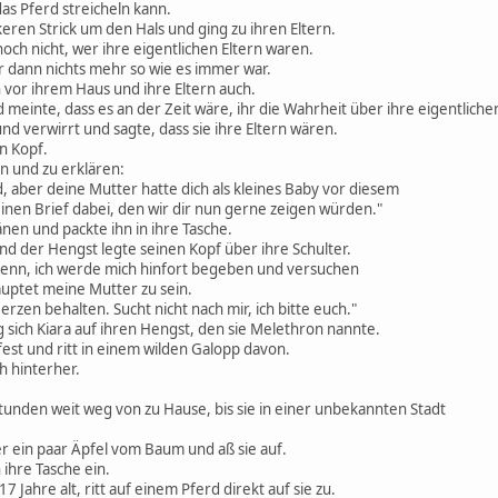
das Pferd streicheln kann.
keren Strick um den Hals und ging zu ihren Eltern.
och nicht, wer ihre eigentlichen Eltern waren.
dann nichts mehr so wie es immer war.
 vor ihrem Haus und ihre Eltern auch.
 meinte, dass es an der Zeit wäre, ihr die Wahrheit über ihre eigentlichen
nd verwirrt und sagte, dass sie ihre Eltern wären.
en Kopf.
n und zu erklären:
id, aber deine Mutter hatte dich als kleines Baby vor diesem
einen Brief dabei, den wir dir nun gerne zeigen würden."
änen und packte ihn in ihre Tasche.
 und der Hengst legte seinen Kopf über ihre Schulter.
denn, ich werde mich hinfort begeben und versuchen
auptet meine Mutter zu sein.
zen behalten. Sucht nicht nach mir, ich bitte euch."
ich Kiara auf ihren Hengst, den sie Melethron nannte.
 fest und ritt in einem wilden Galopp davon.
h hinterher.
Stunden weit weg von zu Hause, bis sie in einer unbekannten Stadt
er ein paar Äpfel vom Baum und aß sie auf.
n ihre Tasche ein.
7 Jahre alt, ritt auf einem Pferd direkt auf sie zu.