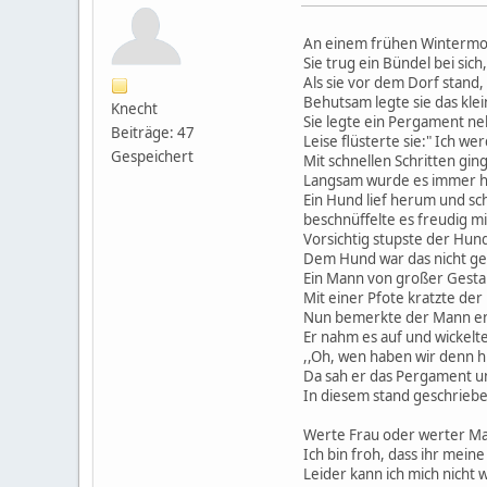
An einem frühen Wintermorg
Sie trug ein Bündel bei sich,
Als sie vor dem Dorf stand,
Behutsam legte sie das kle
Knecht
Sie legte ein Pergament neb
Beiträge: 47
Leise flüsterte sie:" Ich we
Gespeichert
Mit schnellen Schritten gin
Langsam wurde es immer hel
Ein Hund lief herum und sc
beschnüffelte es freudig m
Vorsichtig stupste der Hun
Dem Hund war das nicht geh
Ein Mann von großer Gestal
Mit einer Pfote kratzte d
Nun bemerkte der Mann end
Er nahm es auf und wickelt
,,Oh, wen haben wir denn hi
Da sah er das Pergament un
In diesem stand geschriebe
Werte Frau oder werter M
Ich bin froh, dass ihr mein
Leider kann ich mich nicht