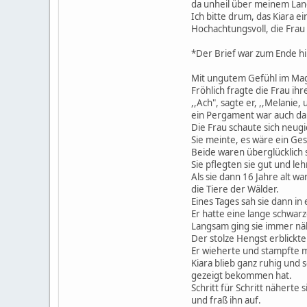
da unheil über meinem Lan
Ich bitte drum, das Kiara 
Hochachtungsvoll, die Frau 
*Der Brief war zum Ende hi
Mit ungutem Gefühl im Mag
Fröhlich fragte die Frau ih
,,Ach", sagte er, ,,Melanie
ein Pergament war auch da
Die Frau schaute sich neugie
Sie meinte, es wäre ein Ge
Beide waren überglücklich
Sie pflegten sie gut und leh
Als sie dann 16 Jahre alt w
die Tiere der Wälder.
Eines Tages sah sie dann i
Er hatte eine lange schwar
Langsam ging sie immer näh
Der stolze Hengst erblickt
Er wieherte und stampfte m
Kiara blieb ganz ruhig und 
gezeigt bekommen hat.
Schritt für Schritt nähert
und fraß ihn auf.