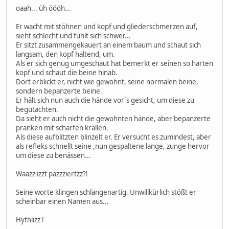
oaah... üh öööh...
Er wacht mit stöhnen und kopf und gliederschmerzen auf,
sieht schlecht und fühlt sich schwer...
Er sitzt zusammengekauert an einem baum und schaut sich
langsam, den kopf haltend, um.
Als er sich genug umgeschaut hat bemerkt er seinen so harten
kopf und schaut die beine hinab.
Dort erblickt er, nicht wie gewohnt, seine normalen beine,
sondern bepanzerte beine.
Er hält sich nun auch die hände vor`s gesicht, um diese zu
begutachten.
Da sieht er auch nicht die gewohnten hände, aber bepanzerte
pranken mit scharfen krallen.
Als diese aufblitzten blinzelt er. Er versucht es zumindest, aber
als refleks schnellt seine ,nun gespaltene lange, zunge hervor
um diese zu benässen...
Waazz izzt pazzziertzz?!
Seine worte klingen schlangenartig. Unwillkürlich stößt er
scheinbar einen Namen aus...
Hythlizz !