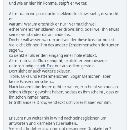
und wie er hier hin komme, stapft er weiter.
Als er dann ein paar dunkel gekleidete drows sieht, erschrickt
er...
warum? Warum erschrick er nur? Vermutlich weil
echsenmenschen sklaven der drows sind, oder weil ihn etwas
seines verstandes daran hinderte...
Docher will wissen warum und wie der diese kreatur nun ist.
Vielleicht können ihm das andere Echsenmenschen dortunten
sagen...
so denkt er als er den eingang einer höle etblickt.
Als er nun schließlich reingeht, erblickt er eine riesiege
untergründige
stadt.Fast
nur aus edlem gestein.
Dort sieht er auch weitere sklaven...
Trolle, Orks und Rattenmenschen. Sogar Menschen, aber
keine Echsenmenschen...
Nach kurzem überlegen geht er weiter,er scheint sich nun an
seinen körper gewohnt haben, sodass es ihm scheint , dass er
ihn schon immer hatte.
Er trifft andere Drow, versteckt sich vorerst aber vor ihm.
Er sucht nun weiterhin in Wind nach seinesgleichen um
antworten und klarheiten zu erhalten...
Vielleicht findet er auch ihm gut gesonnene Dunkelelfen?