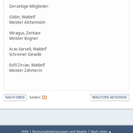
Derzeitige Mitglieder:
Gildin, Waldelf
Meister Alchemistin
Miragus, Zentaur
Meister Bogner
Aras Xarvell, Waldelf
Schreiner Geselle
Eofil Zircae, Waldelf
Meister Zähmerin
Seiten
1
NACH OBEN
BENUTZER-AKTIONEN
|
|
Hilfe
Nutzungsbedingungen und Regeln
Nach oben ▲