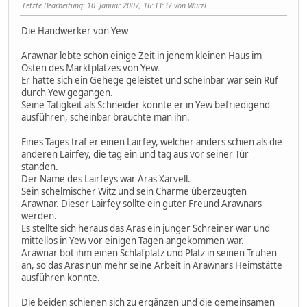
Letzte Bearbeitung
: 10. Januar 2007, 16:33:37 von Wurzl
Die Handwerker von Yew
Arawnar lebte schon einige Zeit in jenem kleinen Haus im
Osten des Marktplatzes von Yew.
Er hatte sich ein Gehege geleistet und scheinbar war sein Ruf
durch Yew gegangen.
Seine Tätigkeit als Schneider konnte er in Yew befriedigend
ausführen, scheinbar brauchte man ihn.
Eines Tages traf er einen Lairfey, welcher anders schien als die
anderen Lairfey, die tag ein und tag aus vor seiner Tür
standen.
Der Name des Lairfeys war Aras Xarvell.
Sein schelmischer Witz und sein Charme überzeugten
Arawnar. Dieser Lairfey sollte ein guter Freund Arawnars
werden.
Es stellte sich heraus das Aras ein junger Schreiner war und
mittellos in Yew vor einigen Tagen angekommen war.
Arawnar bot ihm einen Schlafplatz und Platz in seinen Truhen
an, so das Aras nun mehr seine Arbeit in Arawnars Heimstätte
ausführen konnte.
Die beiden schienen sich zu ergänzen und die gemeinsamen