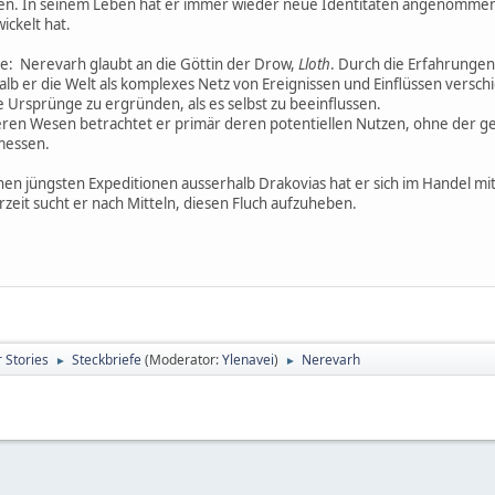
len. In seinem Leben hat er immer wieder neue Identitäten angenommen, f
ickelt hat.
e: Nerevarh glaubt an die Göttin der Drow,
Lloth
. Durch die Erfahrungen 
halb er die Welt als komplexes Netz von Ereignissen und Einflüssen verschi
e Ursprünge zu ergründen, als es selbst zu beeinflussen.
ren Wesen betrachtet er primär deren potentiellen Nutzen, ohne der ge
messen.
einen jüngsten Expeditionen ausserhalb Drakovias hat er sich im Handel 
zeit sucht er nach Mitteln, diesen Fluch aufzuheben.
 Stories
Steckbriefe
(Moderator:
Ylenavei
)
Nerevarh
►
►