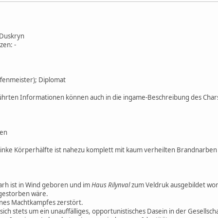
 Duskryn
en: -
fenmeister); Diplomat
ührten Informationen können auch in die ingame-Beschreibung des Chars 
ben
inke Körperhälfte ist nahezu komplett mit kaum verheilten Brandnarben
rh ist in Wind geboren und im
Haus Rilynval
zum Veldruk ausgebildet w
 gestorben wäre.
nes Machtkampfes zerstört.
ch stets um ein unauffälliges, opportunistisches Dasein in der Gesellscha