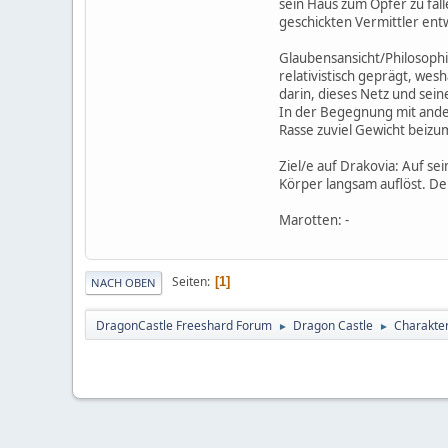
sein Haus zum Opfer zu fal
geschickten Vermittler entw
Glaubensansicht/Philosophi
relativistisch geprägt, wes
darin, dieses Netz und sein
In der Begegnung mit ande
Rasse zuviel Gewicht beizu
Ziel/e auf Drakovia: Auf s
Körper langsam auflöst. Der
Marotten: -
Seiten
1
NACH OBEN
DragonCastle Freeshard Forum
Dragon Castle
Charakter
►
►