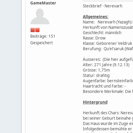
GameMaster
Steckbrief - Nerevarh
Allgemeines:
Name: Nerevarh (Yazagh)
Herkunft von Namenszusätz
Geschlecht: männlich
Beiträge: 151
Rasse: Drow
Gespeichert
Klasse: Geborener Veldruk
Berufung: Qu'el'saruk (Waf
Äusseres: (Die hier aufgef
Alter: 271 Jahre (9.12.13)
Grösse: 1,75m
Statur: drahtig
Augenfarbe: bernsteinfar
Haartracht und Farbe: -
Besondere Merkmale: Die l
Hintergrund
Herkunft des Chars: Nereva
bei seiner Geburt beinahe
Das Haus wurde im Zuge ei
Infolgedessen bemühte er si