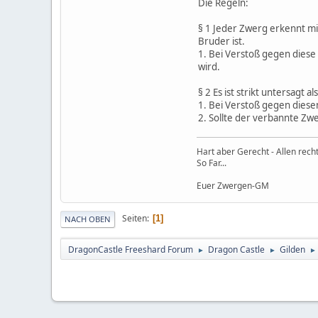
Die Regeln:
§ 1 Jeder Zwerg erkennt mit
Bruder ist.
1. Bei Verstoß gegen diese
wird.
§ 2 Es ist strikt untersagt
1. Bei Verstoß gegen dies
2. Sollte der verbannte Zwe
Hart aber Gerecht - Allen rech
So Far...
Euer Zwergen-GM
Seiten
1
NACH OBEN
DragonCastle Freeshard Forum
Dragon Castle
Gilden
►
►
►