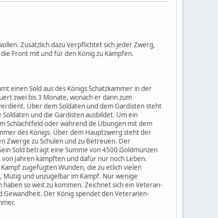
len. Zusätzlich dazu Verpflichtet sich jeder Zwerg,
n die Front mit und für den König zu Kämpfen.
mmt einen Sold aus des Königs Schatzkammer in der
ert zwei bis 3 Monate, wonach er dann zum
verdient. Über dem Soldaten und dem Gardisten steht
Soldaten und die Gardisten ausbildet. Um ein
dem Schlachtfeld oder während de Übungen mit dem
ammer des Königs. Über dem Hauptzwerg steht der
en Zwerge zu Schulen und zu Betreuen. Der
. Sein Sold beträgt eine Summe von 4500 Goldmünzen
n von Jahren kämpften und dafür nur noch Leben.
 Kampf zugefügten Wunden, die zu etlich vielen
rk, Mutig und unzügelbar im Kampf. Nur wenige
en haben so weit zu kommen. Zeichnet sich ein Veteran-
und Gewandheit. Der König spendet den Veteranen-
mmer.