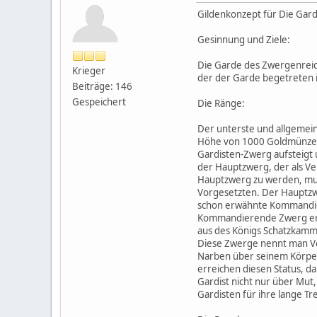
Gildenkonzept für Die Gar
Gesinnung und Ziele:
Die Garde des Zwergenreich
Krieger
der der Garde begetreten is
Beiträge: 146
Gespeichert
Die Ränge:
Der unterste und allgemein
Höhe von 1000 Goldmünzen 
Gardisten-Zwerg aufsteigt
der Hauptzwerg, der als V
Hauptzwerg zu werden, mus
Vorgesetzten. Der Hauptzw
schon erwähnte Kommandier
Kommandierende Zwerg erhä
aus des Königs Schatzkamme
Diese Zwerge nennt man Vet
Narben über seinem Körper 
erreichen diesen Status, da
Gardist nicht nur über Mut
Gardisten für ihre lange 