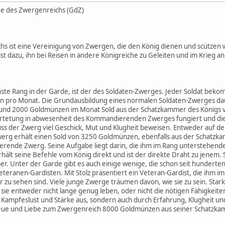
de des Zwergenreichs (GdZ)
s ist eine Vereinigung von Zwergen, die den König dienen und scützen wol
t dazu, ihn bei Reisen in andere Königreiche zu Geleiten und im Krieg a
ste Rang in der Garde, ist der des Soldaten-Zwerges. Jeder Soldat beko
pro Monat. Die Grundausbildung eines normalen Soldaten-Zwerges dau
 und 2000 Goldmünzen im Monat Sold aus der Schatzkammer des Königs 
ertetung in abwesenheit des Kommandierenden Zwerges fungiert und die 
s der Zwerg viel Geschick, Mut und Klugheit beweisen. Entweder auf 
erg erhält einen Sold von 3250 Goldmünzen, ebenfalls aus der Schatzk
ende Zwerg. Seine Aufgabe liegt darin, die ihm im Rang unterstehend
lt seine Befehle vom König direkt und ist der direkte Draht zu jenem
r. Unter der Garde gibt es auch einige wenige, die schon seit hunderte
eranen-Gardisten. Mit Stolz präsentiert ein Veteran-Gardist, die ihm im
zu sehen sind. Viele junge Zwerge träumen davon, wie sie zu sein. Sta
 sie entweder nicht lange genug leben, oder nicht die nötigen Fähigkeit
, Kampfeslust und Stärke aus, sondern auch durch Erfahrung, Klugheit 
Treue und Liebe zum Zwergenreich 8000 Goldmünzen aus seiner Schatzka