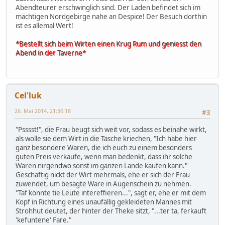
Abendteurer erschwinglich sind. Der Laden befindet sich im
mächtigen Nordgebirge nahe an Despice! Der Besuch dorthin
ist es allemal Wert!
*Bestellt sich beim Wirten einen Krug Rum und geniesst den
Abend in der Taverne*
Cel'luk
26. Mai 2014, 21:36:18
#3
"Psssst!", die Frau beugt sich weit vor, sodass es beinahe wirkt,
als wolle sie dem Wirt in die Tasche kriechen, "Ich habe hier
ganz besondere Waren, die ich euch zu einem besonders
guten Preis verkaufe, wenn man bedenkt, dass ihr solche
Waren nirgendwo sonst im ganzen Lande kaufen kann."
Geschäftig nickt der Wirt mehrmals, ehe er sich der Frau
zuwendet, um besagte Ware in Augenschein zu nehmen.
"Taf könnte tie Leute intereffieren...", sagt er, ehe er mit dem
Kopf in Richtung eines unaufällig gekleideten Mannes mit
Strohhut deutet, der hinter der Theke sitzt, "...ter ta, ferkauft
'kefuntene' Fare."