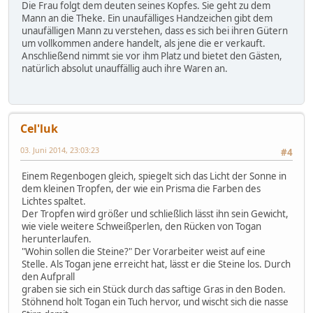
Die Frau folgt dem deuten seines Kopfes. Sie geht zu dem
Mann an die Theke. Ein unaufälliges Handzeichen gibt dem
unaufälligen Mann zu verstehen, dass es sich bei ihren Gütern
um vollkommen andere handelt, als jene die er verkauft.
Anschließend nimmt sie vor ihm Platz und bietet den Gästen,
natürlich absolut unauffällig auch ihre Waren an.
Cel'luk
03. Juni 2014, 23:03:23
#4
Einem Regenbogen gleich, spiegelt sich das Licht der Sonne in
dem kleinen Tropfen, der wie ein Prisma die Farben des
Lichtes spaltet.
Der Tropfen wird größer und schließlich lässt ihn sein Gewicht,
wie viele weitere Schweißperlen, den Rücken von Togan
herunterlaufen.
"Wohin sollen die Steine?" Der Vorarbeiter weist auf eine
Stelle. Als Togan jene erreicht hat, lässt er die Steine los. Durch
den Aufprall
graben sie sich ein Stück durch das saftige Gras in den Boden.
Stöhnend holt Togan ein Tuch hervor, und wischt sich die nasse