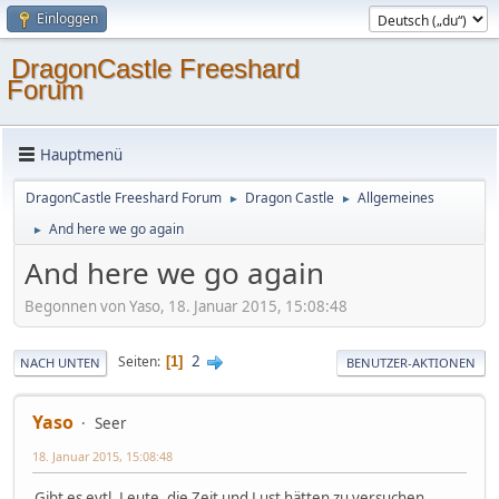
Einloggen
DragonCastle Freeshard
Forum
Hauptmenü
DragonCastle Freeshard Forum
Dragon Castle
Allgemeines
►
►
And here we go again
►
And here we go again
Begonnen von Yaso, 18. Januar 2015, 15:08:48
2
Seiten
1
NACH UNTEN
BENUTZER-AKTIONEN
Yaso
Seer
18. Januar 2015, 15:08:48
Gibt es evtl. Leute, die Zeit und Lust hätten zu versuchen