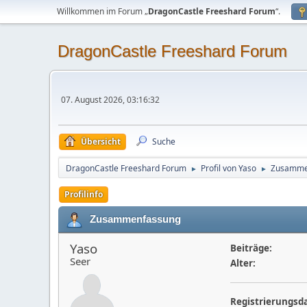
Willkommen im Forum „
DragonCastle Freeshard Forum
“.
DragonCastle Freeshard Forum
07. August 2026, 03:16:32
Übersicht
Suche
DragonCastle Freeshard Forum
Profil von Yaso
Zusamme
►
►
Profilinfo
Zusammenfassung
Yaso
Beiträge:
Seer
Alter:
Registrierungsd