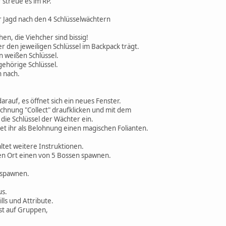
 streue es im RP.
r Jagd nach den 4 Schlüsselwächtern
en, die Viehcher sind bissig!
er den jeweiligen Schlüssel im Backpack trägt.
n weißen Schlüssel.
gehörige Schlüssel.
n nach.
arauf, es öffnet sich ein neues Fenster.
ichnung "Collect" draufklicken und mit dem
 die Schlüssel der Wächter ein.
ltet ihr als Belohnung einen magischen Folianten.
altet weitere Instruktionen.
ten Ort einen von 5 Bossen spawnen.
u spawnen.
us.
ls und Attribute.
st auf Gruppen,