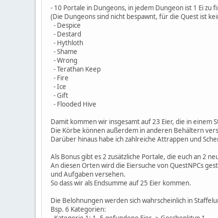
- 10 Portale in Dungeons, in jedem Dungeon ist 1 Ei zu f
(Die Dungeons sind nicht bespawnt, für die Quest ist k
- Despice
- Destard
- Hythloth
- Shame
- Wrong
- Terathan Keep
- Fire
- Ice
- Gift
- Flooded Hive
Damit kommen wir insgesamt auf 23 Eier, die in einem 
Die Körbe können außerdem in anderen Behältern versteckt
Darüber hinaus habe ich zahlreiche Attrappen und Sche
Als Bonus gibt es 2 zusätzliche Portale, die euch an 2 n
An diesen Orten wird die Eiersuche von QuestNPCs gestü
und Aufgaben versehen.
So dass wir als Endsumme auf 25 Eier kommen.
Die Belohnungen werden sich wahrscheinlich in Staffel
Bsp. 6 Kategorien: