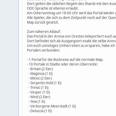
Dort gelten die üblichen Regeln des Shards mit den Au
OOC-Sprache ist ebenso erlaubt.
Am Ostersonntag um 18:00 Uhr wird das Portal wieder 
Alle Spieler, die sich zu dem Zeitpunkt noch auf der Q
Map zurück gesetzt.
Zum näheren Ablauf:
Das Portal in der Arena von Orestes teleportiert euch 
Dort befindet sich als Ausgangsort exakt die selbe Aren
Um euch unnötiges Umherreiten zu ersparen, habe ich d
Portalen verbunden.
- 1 Portal für die Rückreise auf die normale Map.
- 10 Portale in Städte oder deren Überreste:
- Britain (2 Eier)
- Magincia (1 Ei)
- Minoc (2 Eier)
- Serpents Hold (1 Ei)
- Trinsic (1 Ei)
- Vesper (1 Ei)
- Wind (2 Eier)
- Yew (1 Ei)
- Verborgene Meerstadt (1 Ei)
- Deluccia (1 Ei)