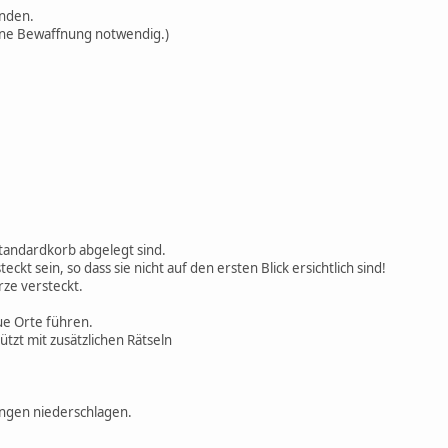
inden.
eine Bewaffnung notwendig.)
Standardkorb abgelegt sind.
 sein, so dass sie nicht auf den ersten Blick ersichtlich sind!
rze versteckt.
eue Orte führen.
tzt mit zusätzlichen Rätseln
ungen niederschlagen.