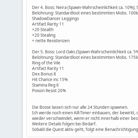
Der 4. Boss: Neira (Spawn-Wahrscheinlichkeit ca. 10%)
Belohnung: Standardloot eines bestimmten Mobs. 100k 
ShadowDancer Leggings
Artifact Rarity 11
+20 Stealth
+20 Stealing
+ nette Resistenzen
Der 5. Boss: Lord Oaks (Spawn-Wahrscheinlichkeit ca. 5
Belohnung: Standardloot eines bestimmten Mobs. 175k 
Ring of the Vile
Artifact Rarity 11
Dex Bonus 8
Hit Chance inc 15%
Stamina Reg 6
Poison Resist 20%
Die Bosse lassen sich nur alle 24 Stunden spawnen.
Ich werde noch einen Kill-Timer einbauen, der bewirkt, 
wieder verschwindet, wenn er nicht innerhalb einer bes
Weitere Details folgen bei Bedarf.
Sobald die Quest aktiv geht, folgt eine Benachrichtigung