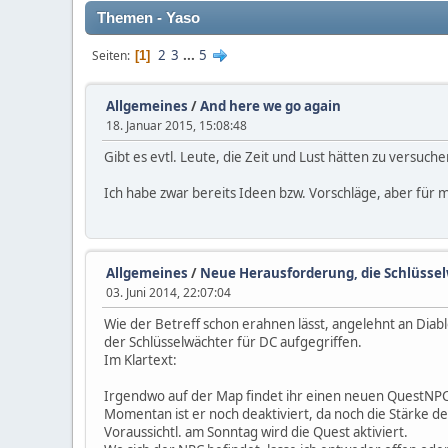
Themen - Yaso
2
3
...
5
Seiten
1
Allgemeines
/
And here we go again
18. Januar 2015, 15:08:48
Gibt es evtl. Leute, die Zeit und Lust hätten zu versuch
Ich habe zwar bereits Ideen bzw. Vorschläge, aber für m
Allgemeines
/
Neue Herausforderung, die Schlüsse
03. Juni 2014, 22:07:04
Wie der Betreff schon erahnen lässt, angelehnt an Diablo
der Schlüsselwächter für DC aufgegriffen.
Im Klartext:
Irgendwo auf der Map findet ihr einen neuen QuestNPC,
Momentan ist er noch deaktiviert, da noch die Stärke 
Voraussichtl. am Sonntag wird die Quest aktiviert.