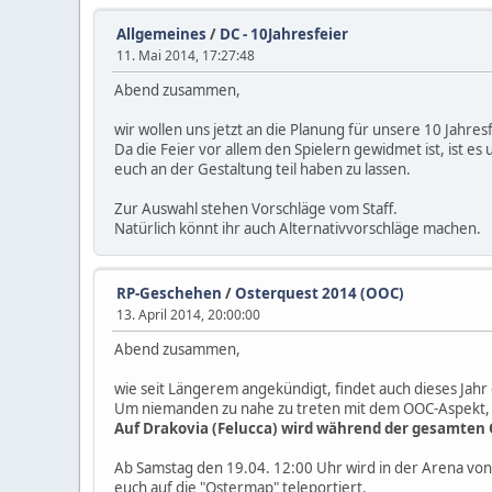
Allgemeines
/
DC - 10Jahresfeier
11. Mai 2014, 17:27:48
Abend zusammen,
wir wollen uns jetzt an die Planung für unsere 10 Jahre
Da die Feier vor allem den Spielern gewidmet ist, ist es u
euch an der Gestaltung teil haben zu lassen.
Zur Auswahl stehen Vorschläge vom Staff.
Natürlich könnt ihr auch Alternativvorschläge machen.
RP-Geschehen
/
Osterquest 2014 (OOC)
13. April 2014, 20:00:00
Abend zusammen,
wie seit Längerem angekündigt, findet auch dieses Jahr
Um niemanden zu nahe zu treten mit dem OOC-Aspekt, fin
Auf Drakovia (Felucca) wird während der gesamten 
Ab Samstag den 19.04. 12:00 Uhr wird in der Arena von 
euch auf die "Ostermap" teleportiert.