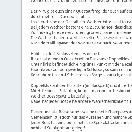
Wo sich der NPC befindet, lasse ich entweder offen oder
Der NPC gibt euch einen Questauftrag, der euch auf de
durch mehrere Dungeons führt.
Lasst euch von der Gestalt der Wächter bitte nicht täusch
Bei jedem Wächter besteht eine
25%Chance
, dass dies
Zu finden gibt es einen: roten, grünen, blauen und eine
Die Wächter haben jeweils die selbe Farbe wie der dazu
Nach dem Kill, spawnt der Wächter erst nach 24 Stunde
Habt ihr alle 4 Schlüssel eingesammelt:
Ihr erhaltet einen Questbrief im Backpack: Doppelklick d
Unten links befindet sich ein grüner Punkt mit der Beze
Fadenkreuz auf den jeweiligen Schlüssel, so sammelt ihr
Kehrt ihr mit allen 4 Schlüsseln zu Sargent zurück, erha
Doppelklick auf den Folianten (im Backpack) und ihr erh
Mit Hilfe dieses Folianten, könnt ihr an einem bestimm
Welcher Boss spawnt, ist zufällig.
Dabei hat jeder Boss eine andere Wahrscheinlichkeit z
Dieser und alle Bosse sehen wie bekannte Champions a
Gemeinsam ist jedoch nur das Aussehen und manche Skil
Jeder Boss hat eine oder mehrere Spezialattacken und i
nicht auf Solofights ausgelegt!