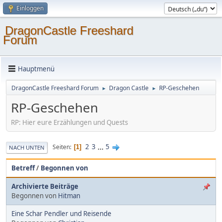
Einloggen
DragonCastle Freeshard
Forum
Hauptmenü
DragonCastle Freeshard Forum
Dragon Castle
RP-Geschehen
►
►
RP-Geschehen
RP: Hier eure Erzählungen und Quests
2
3
...
5
Seiten
1
NACH UNTEN
Betreff
/
Begonnen von
Archivierte Beiträge
Begonnen von
Hitman
Eine Schar Pendler und Reisende