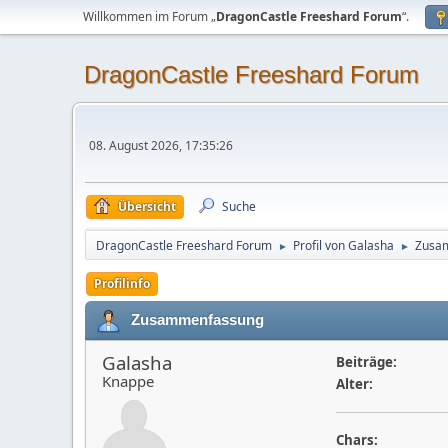
Willkommen im Forum „
DragonCastle Freeshard Forum
“.
DragonCastle Freeshard Forum
08. August 2026, 17:35:26
Übersicht
Suche
DragonCastle Freeshard Forum
Profil von Galasha
Zusa
►
►
Profilinfo
Zusammenfassung
Galasha
Beiträge:
Knappe
Alter:
Chars: