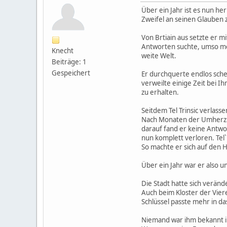
Über ein Jahr ist es nun he
Zweifel an seinen Glauben z
Von Brtiain aus setzte er m
Antworten suchte, umso mehr
Knecht
weite Welt.
Beiträge: 1
Gespeichert
Er durchquerte endlos sch
verweilte einige Zeit bei I
zu erhalten.
Seitdem Tel Trinsic verlass
Nach Monaten der Umherzieh
darauf fand er keine Antwo
nun komplett verloren. Tel`
So machte er sich auf den 
Über ein Jahr war er also u
Die Stadt hatte sich verän
Auch beim Kloster der Vier
Schlüssel passte mehr in da
Niemand war ihm bekannt i