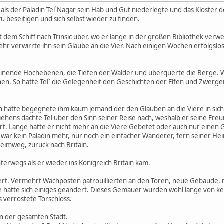
r als der Paladin Tel`Nagar sein Hab und Gut niederlegte und das Kloster 
u beseitigen und sich selbst wieder zu finden.
it dem Schiff nach Trinsic über, wo er lange in der großen Bibliothek verw
 verwirrte ihn sein Glaube an die Vier. Nach einigen Wochen erfolgslose
einende Hochebenen, die Tiefen der Wälder und überquerte die Berge. W
hnen. So hatte Tel` die Gelegenheit den Geschichten der Elfen und Zwergen
en hatte begegnete ihm kaum jemand der den Glauben an die Viere in sich
ens dachte Tel über den Sinn seiner Reise nach, weshalb er seine Freun
rt. Lange hatte er nicht mehr an die Viere Gebetet oder auch nur einen G
 war kein Paladin mehr, nur noch ein einfacher Wanderer, fern seiner He
Heimweg, zurück nach Britain.
nterwegs als er wieder ins Königreich Britain kam.
dert. Vermehrt Wachposten patrouillierten an den Toren, neue Gebäude
e hatte sich einiges geändert. Dieses Gemäuer wurden wohl lange von k
s verrostete Torschloss.
n der gesamten Stadt.