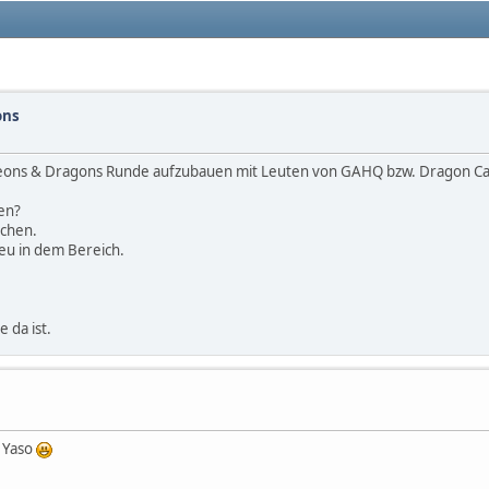
ons
geons & Dragons Runde aufzubauen mit Leuten von GAHQ bzw. Dragon Ca
en?
achen.
neu in dem Bereich.
e da ist.
e Yaso