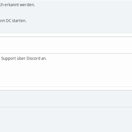
sch erkannt werden.
nn DC starten.
 Support über Discord an.