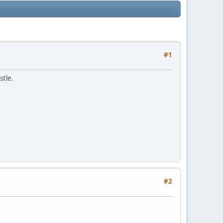
#1
stle.
#2