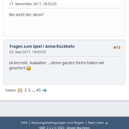
11. November 2017, 18:33:25
Wo steht der denn?
Fragen zum Spiel
/
Antw:Rückkehr
#15
03. Mai 2017, 19:03:55
ok korrekt. Aaaaaber ...deine ganzen Items haben wir
gesichert
2
3
...
45
Seiten
1
|
|
Hilfe
Nutzungsbedingungen und Regeln
Nach oben ▲
,
SMF 2.1.2 © 2022
Simple Machines