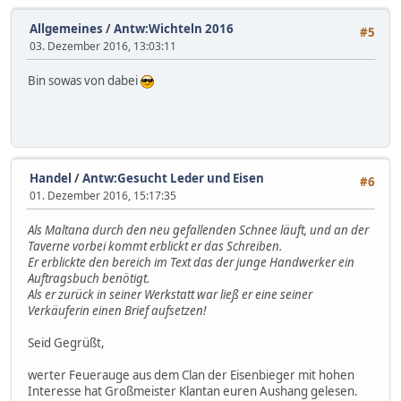
Allgemeines
/
Antw:Wichteln 2016
#5
03. Dezember 2016, 13:03:11
Bin sowas von dabei
Handel
/
Antw:Gesucht Leder und Eisen
#6
01. Dezember 2016, 15:17:35
Als Maltana durch den neu gefallenden Schnee läuft, und an der
Taverne vorbei kommt erblickt er das Schreiben.
Er erblickte den bereich im Text das der junge Handwerker ein
Auftragsbuch benötigt.
Als er zurück in seiner Werkstatt war ließ er eine seiner
Verkäuferin einen Brief aufsetzen!
Seid Gegrüßt,
werter Feuerauge aus dem Clan der Eisenbieger mit hohen
Interesse hat Großmeister Klantan euren Aushang gelesen.