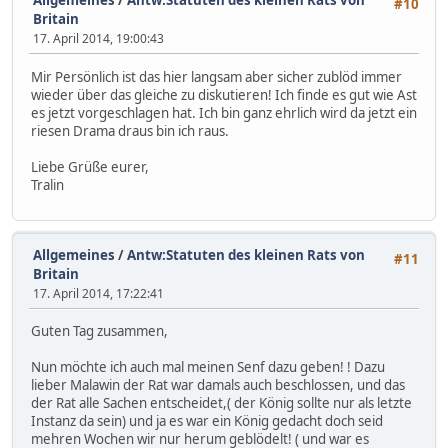
Allgemeines
/
Antw:Statuten des kleinen Rats von
#10
Britain
17. April 2014, 19:00:43
Mir Persönlich ist das hier langsam aber sicher zublöd immer
wieder über das gleiche zu diskutieren! Ich finde es gut wie Ast
es jetzt vorgeschlagen hat. Ich bin ganz ehrlich wird da jetzt ein
riesen Drama draus bin ich raus.
Liebe Grüße eurer,
Tralin
Allgemeines
/
Antw:Statuten des kleinen Rats von
#11
Britain
17. April 2014, 17:22:41
Guten Tag zusammen,
Nun möchte ich auch mal meinen Senf dazu geben! ! Dazu
lieber Malawin der Rat war damals auch beschlossen, und das
der Rat alle Sachen entscheidet,( der König sollte nur als letzte
Instanz da sein) und ja es war ein König gedacht doch seid
mehren Wochen wir nur herum geblödelt! ( und war es