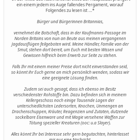
ein einem jedem ins Auge fallendes Pergament, worauf
Folgendes zu lesen ist ...*
Bürger und Bürgerinnen Britannias,
vernehmet die Botschaft, dass in der Kaufmanns-Passage im
Norden Britains von nun an Beute aus meinen vergangenen
Jagdausflügen feilgeboten wird. Meine Händler, Familie van der
Smut, stehen dort bereit, um Euch mit besten Wissen und
Gewissen hilfreich beim Erwerb zur Seite zu stehen.
Falls Ihr mit einem meiner Preise dort nicht einverstanden seid,
so könnt ihr Euch gerne an mich persönlich wenden, sodass wir
eine geeignete Lösung finden.
Zudem sei auch gesagt, dass ich ebenso im Besitz
verschiedenster Rohstoffe bin. Dazu befinden sich in meinem
Kellergeschoss noch einige Tausende Lagen der
unterschiedlichsten Ledersorten, Knochen, Unmengen an
Drachenschuppen, Kräuter, Reagenzien und Zutaten, dutzende
sockelbare Eisenware und mit Magie versehene Waffen zur
Tötung spezieller Kreaturen (ooc: u.a Slayer).
Alles könnt Ihr bei Interesse sehr gern begutachten, hinterlasset
mir nur eine Nachricht.