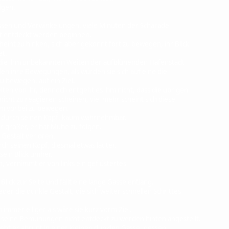
lgen.
assen und Verwinkelungen, viele Minuten der Scharade
t entdeckt werden beginnen.
eint zu hinken, sich aber gekonnt fort zu bewegen, ihr Blick
t.
n die ihm unbekannten Weiten der aufblühenden Hafenstadt
den ihre Bewegungen, als würden sie sich auf eine die
 bewegen, auf ein Ziel.
lten von ihr, dennoch entgeht es ihm nicht, dass die übrigen
cht zu reagieren scheinen, viel mehr scheint sich diese
m vorbei zu bewegen.
 durch seinen Kopf, kaum wahrnehmbar.
 größer, er hat Mühe zu folgen.
 Gestalt verloren.
ch seinen Kopf, diesmal etwas lauter.
sein Blick umher.
 vernimmt er von links ein geflüstertes
lick zur Seite und fällt eine lange Gasse entlang.
er die dunkle Gestalt, die sich weiter schnellen Schrittes
mer eiliger als wäre sie kurz vorm Ziel.
, seine Bemühungen nicht entdeckt zu werden hinten angestellt.
ht er abrupt in einer kleinen dunklen Gasse, dessen