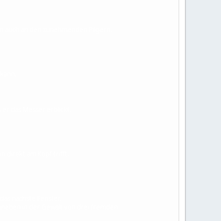
rn auch an den zunehmenden Pilgern.
 kann.
er das Messer erblickt,
 direkt am Kopf trifft.
 das nächste Fenster.
 daneben in der Gewalt von drei fremden