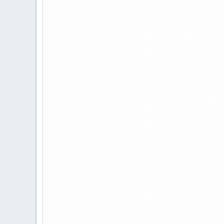
Ende noch gerade erkennba
Die Gestalt ist verschwun
Kurz vor der Mauer liegt e
provisorisch zusammen geb
Wieder ertönt ein lautes L
sein Blick suchend durch 
Er spürt eine Präsenz.
In einer ruckartigen Bewe
Vor ihm türmt sich eine v
Ehrfürchtig und verängstigt
Nie zuvor hatte er so klar
wie ein mahnendes Licht de
Kaum trifft ihn der Blick 
Diesmal viel tiefer, viel la
gemacht, um sich in dessen
Nach und nach wird es imme
Botschaft folgt.
Ylanor, du hast dein Ziel err
Stille.
Viele Fragen schießen ihn 
Welches Ziel?
Während sein 
folgt, merkt er nicht, dass
Doch die Gestalt ist fort.