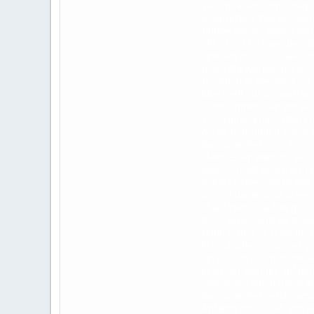
Viel umfassen seine magis
einzusetzen. Wie ein Stumm
Immer wieder gehen ihm d
,,Es ist nicht schwer dem B
Eine Tat, die dir für alle 
Jedes Mal werden die Worte
In seinen Augen blitzt ein 
Man sieht nur schwach wie
steht, unmittelbar vor se
Vom lauten Knall irritiert
Als sie den jungen Ylanor v
Das Gelächter stört ihn je
Stattdessen wandert sein B
liegt, sich mit einem arm st
Blaue Flecken und blutige 
scheint das auszudrücken w
,,Lauf Ylanor, lauf weg!".
Doch verstummt sie so glei
Dann richtet er seine Rech
Erneut scheinen seine Lip
Ein Zucken durchströmt sei
Einer der Männer, auf dem 
und gegen einen Baum an d
Das Gelächter verstummt
Anfangs geschockt, von sei