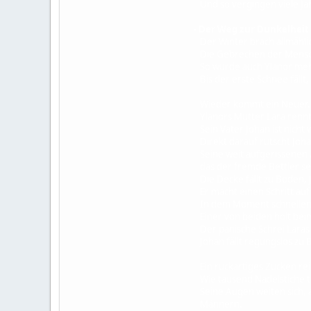
Und so vergingen viele Ja
- Der Weg zur Dunkelheit
Der Winter brach allmähli
Die Gebrechen der Mensch
So wurde auch Ylanor meh
Bis der erste Schnee fällt
Wieder kommt ein Neuer. Di
Ylanors Mutter Lara rennt 
Sein Vater Johan ist nicht w
Direkt darauf rutscht Joha
Seine weit aufgerissenen A
das der fremde Bettler sei
Die Decke fällt zu Boden, J
Er macht einen Schritt auf 
In dem Moment schnellen 
Einer von beiden holt beim 
Der panische Schrei Laras 
Johan fällt regungslos zu B
Ein ruckartiges Zucken rei
Wie tausend Nadelstiche tri
Seine Augen weiten sich, 
Männern.