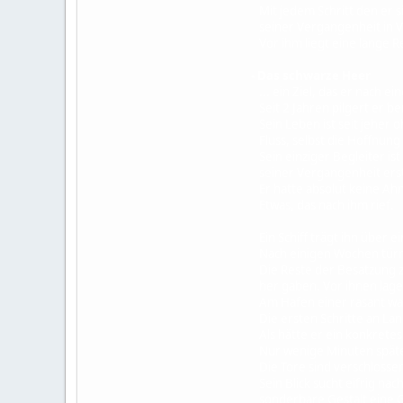
Mit jedem Schritt den er s
seiner Vergangenheit in V
Vor ihm liegt eine lange R
- Das schwarze Heer
... ein Ziel, das er nach e
Seit 2 Jahren pilgert er be
Sein Leben ist seit jeher 
Fluss, selbst die Hoffnung 
Sein einziger Begleiter ist
seiner Vergangenheit ersti
Er hatte absolut keine Ahn
Etwas, das nach ihm rief.
Ein Schiff trägt ihn über e
Nach einigen Wochen türm
Die Reste der Besatzung ze
her gaben. Vor ihnen lage
Am Hafen einer rasant wac
Die ersten Schritte an Land
Als hätte er ein konkretes 
Nur wenige Minuten später
Die Tore sind verschlosse
Sein Blick sucht eifrig nac
sonderbare Gestalt eine Ga