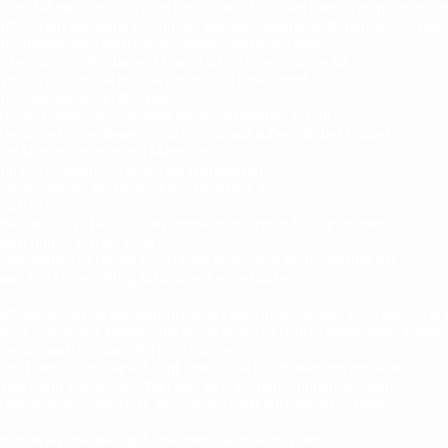
chen Fähigkeiten noch nicht und er musste seinen Eltern versprechen 
film läuft die Szene vor ihm ab, wie seine Mutter zu Boden geschmissen
ie mahnenden Worte seines Vaters durch den Kopf.
ösen zu verfallen, da reicht meist schon eine einzelne Tat.
Zeit dein Glück, deine Freude und deine Liebe nimmt."
 leiser, bis sie verstummen.
kurzes Funkeln auf, ein Knall wie beim Gewitter ertönt.
 er seine Lippen bewegt und kurz darauf außerhalb des Hauses
iner Mutter und den drei Männern.
 und erschrocken schrecken die Fremden auf.
or sich sehen, bricht ein lautes Gelächter aus.
doch nicht.
lick weiter zu Lara, die mit schmerzverzerrten Blick am Boden
ützt und zu ihm auf blickt.
Schrammen zieren ihr Gesicht, ihr Blick von Tränen untermauert
as ihre Lippen zittrig auszusprechen versuchen
ch wieder, als sie die ausdruckslose Leere in den Augen ihres Sohnes er
te auf einen der Männer, die sich in ihrem Gelächter gegenseitig aufwie
pen schwach ein paar Worte zu murmeln.
ne Hand, sofort darauf folgt eine ruckartige Bewegung zur Seite.
die Hand Ylanors gerichtet war, wird aus den Schuhen gerissen
er Seite geschmettert. Regungslos sackt auch dieser zu Boden.
.
ner Kraft überwältigt, betrachtet Ylanor seine Hände.