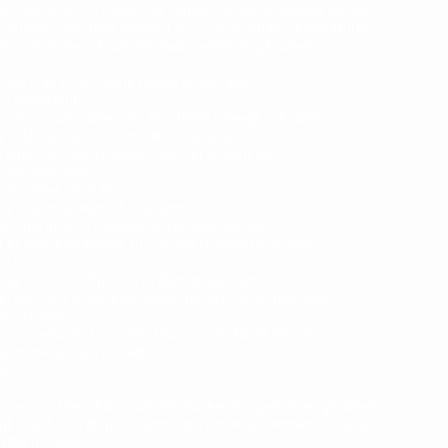
en mächtigeren Zauber als immer nur die Heilzauber wirken.
ituation, sein Blick wandert auf, suchend nach seiner Mutter,
winkel wie sich schnell etwas seinem Kopf nähert.
dern als erstes seine Hände an den Kopf.
h etwas Blut.
wie vor sein Vater, sein Brustkorb bewegt sich nicht.
ne Mutter, auch ihr Brustkorb bewegt sich nicht.
 einer der drei Fremden, auch er scheint tot.
hlt jede Spur.
betrachtet seine Eltern.
nnenlicht schwindet zusehend.
und mit ihr ihre melodische Geräuschkulisse.
r ruckartig wieder zu sich und realisiert erst jetzt
in muss.
 damit beschäftigt drei Gräber auszuholen.
rsten Sonnenstrahlen liegen die drei Toten begraben in
en Gräbern.
 und erst jetzt wird ihm klar, dass die Nacht ihm den
nen Kopf befreit hatte.
e.
aus seinem Elternhaus, auf dem Rücken einige Sachen gesattelt.
t er sich den Weg vor dem Haus entlang, Flammen schießen
m Dach empor.