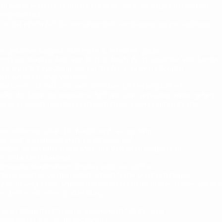
ich weiter entfernt, hüllen die Flammen auch das letzte Überbleibsel
ergessenheit.
eise mit einem Ziel: Die Vergangenheit verdrängen und neu anfangen...
iner gefühlten Ewigkeit nicht mehr zu erreichen glaubt.
reits von Stadt zu Stadt, von Reich zu Reich, durch unzählbar viele Landen
ohne jegliche Bedeutung, wie ein Tropfen in einem reißenden
hat ihn schon lange verlassen.
 die Leere, die nach und nach die letzten Erinnerungsfunken
ckt. Wo führte ihn seine Reise hin? Wie sollte sein Leben weitergehen?
ung, er wusste nur, dass es da noch etwas anderes geben musste.
inen weiteren Ozean. Die Nächte sind rau und lang.
en sich am Horizont erste Landmassen auf.
igten so viel Enthusiasmus wie ihre halb toten Körper noch
n die Landen Drakovias.
hsenden Stadt namens Orestes setzt das Schiff an.
 sind unsicher, werden jedoch schnell fester und zielstrebiger.
Ziel, bewegt er sich schnellen Schrittes durch die breiten Gassen der Sta
 steht er vor einer großen Burg.
n.
h einer Möglichkeit hinein zu kommen, da fällt ihm eine
sse weiter auf, die ihn beobachtet.