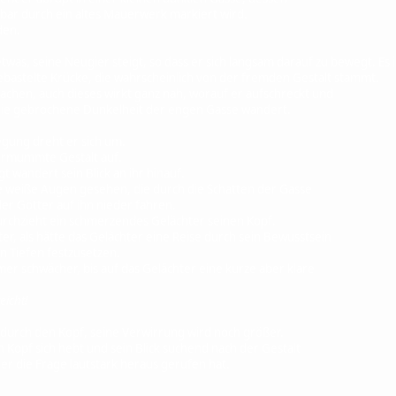
r durch ein altes Mauerwerk markiert wird.
den.
twas, seine Neugier steigt, so dass er sich langsam darauf zu bewegt. Es
astelte Krücke, die wahrscheinlich von der fremden Gestalt stammt.
achen, auch dieses wirkt ganz nah, worauf er aufschreckt und
die gebrochene Dunkelheit der engen Gasse wandert.
gung dreht er sich um.
ermummte Gestalt auf.
 wandert sein Blick an ihr hinauf.
e weiße Augen gesehen, die durch die Schatten der Gasse
r Götter auf ihn nieder fahren.
durchzieht ein schmerzendes Gelächter seinen Kopf.
uter, als hätte das Gelächter eine Reise durch sein Bewusstsein
 Tiefen festzusetzen.
r schwächer, bis auf das Gelächter eine kurze aber klare
eicht!
durch den Kopf, seine Verwirrung wird noch größer.
Kopf sich hebt und sein Blick suchend nach der Gestalt
 er die Frage lautstark heraus gerufen hat.