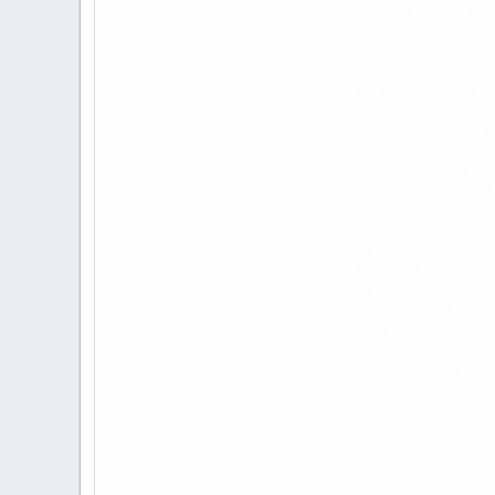
Schon immer wollte er ein
Kaum entsinnt er sich der S
vernimmt er aus dem Augen
Als er wieder aufwacht wan
Starke Schmerzen und auc
Links neben ihm liegt nach 
Zu seiner Rechten liegt sei
Noch ein Stück weiter liegt
Von den anderen Beiden fe
So richtet er sich auf und 
Stunden vergehen, das So
Die Dunkelheit bricht ein 
Wie aus einem Bann findet e
wie viel Zeit vergangen se
Die ganze Nacht ist Ylanor
Erst beim Schimmern der e
den mühevoll ausgehoben
Erschöpft sinkt er zu Boden
Schmerz genommen und sei
Er vergoss nicht eine Trän
Nicht viel später tritt er 
Strammen Schrittes beweg
aus den Fenstern und de