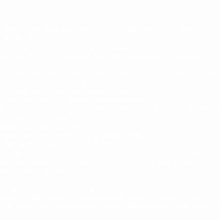
hre.
ch herein, das spürte man nicht nur am frischer werdenden Wind, sonde
en wurden wieder zahlreicher.
r eingebunden, um den Andrang zu bewältigen.
, wird das Heranströmen der Kranken und Paranoiden nicht weniger.
esmal scheinbar ein Bettler, der sich kaum noch auf den Beinen halten
auch gleich zu ihm, um ihn zu stützen.
eit hinter ihr und führt eine Decke mit sich.
n weg und landet erschrocken auf seinem Hintern.
ugen lassen den Schrecken erkennen, der seinen Körper durchzieht, als 
ner Frau auf einmal an den Hals hält.
ohan richtet sich rasch wieder auf.
seine Frau zu, die Rechte nach ihr ausgestreckt.
zwei weitere Gestalten aus dem Gebüsch.
Herausspringen so gleich mit einer massiven hölzernen Keule aus, die ihn
hallt weit umher, so manchem mag er tief unter die Haut fahren.
oden, überall nur Blut.
ßt Ylanor aus seiner Konzentration.
fft der Schrei sein Herz, die Atmung wird schneller, hastig hechtet er an
als er seinen Vater regungslos am Boden liegen sieht und seine Mutter