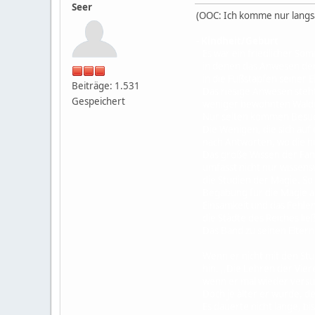
Seer
(OOC: Ich komme nur langsa
- Kindheit/Geburt
Es war ein friedlicher Somm
in denen das Anwesen der F
in die Fußstapfen seiner Elt
Beiträge: 1.531
Das riesige Anwesen steht 
Gespeichert
weniger bewohnten Waldg
Nur selten kommen Besuch
Die Wenigen, die sich auf 
nach Antworten, wo die hi
Das große Wissen der Fami
umfasst nicht nur wissens
die Studien der Magie. So 
Begabung für die Magie an
Einsamkeit und das Fehlen
die Städte des Reiches ließ
Das Band zu seinen Eltern
Wenn er nicht mit den Stud
hin. ,,Die Lehren der Vier
wenn er mal wieder versuch
Doch je älter er wurde, de
Es dauerte nicht lange, bis