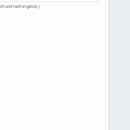
ach und nach ergänze.)
s Kind, von dem sehnsüchtig erwartet wird, das es
ich immer mehr mit der Magie.