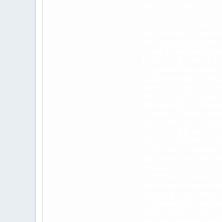
Ylanor beschließt ihr zu fo
Er folgt ihr durch viele G
eines Verfolgens und nich
Die sonderbare Gestalt sch
immer geradeaus gerichte
Je tiefer er der Person i
folgt, desto flüssiger wer
Gestalt nährende Quelle zu
Ylanors Blick weicht nur se
Menschen auf die Gestalt ni
erhaben an alles und jede
Schwaches Gelächter hallt
Die Schritte werden immer
Nach einer Ecke hat er die
Wieder hallt Gelächter dur
Irritiert suchend wandert 
Wie ein Hauchen, ganz nah,
Ylanooor.
Erschrocken schreckt sein B
Weit hinten erkennt er wied
zielstrebig voran bewegt.
Ihre Bewegungen werden im
Hastig schließt Ylanor auf
Nach der nächsten Ecke ste