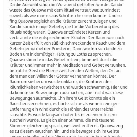
Da die Auswahl schon am Vorabend getroffen wurde. Xandir
wusste das Quaowa mit dem Ritual vertraut war, zumindest
soweit, als wie man es aus Schriften her sein konnte. Und so
fing Quaowa sogleich an die Kräuter zurecht zulegen und
Xandir sprach einige Gebete, die für die Vorbereitung des
Rituals nötig waren. Quaowa entzündetet Kerzen und
verbrannte die entsprechenden Kräuter. Der Raum war nach
kurzer Zeit erfüllt von süßlich schmeckendem Rauch und dem
Gebetsgemurmel der Priesterin. Dann warfen sich beide zu
Boden um in demütiger Haltung zu Loths zu sprechen.
Quaowa stimmte in das Gebet mit ein, benebelt durch die
Kräuter und immer mehr in Meditation und Gebet versunken,
betrat ihr Geist die Ebene zwischen den Welten, den Ort an
dem man den Willen der Götter vernehmen könnte. Der
Raum um sie herum wurde unklarer, die Konturen der
Räumlichkeiten verwischten und wurden schwammig. Hier und
da konnte sie Bewegungen ausmachen, aber nicht was diese
Bewegungen ausmachte. Ihn ihrem Geist konnte sie ein
Rauschen vernehmen, es hörte sich an als wenn in einiger
Entfernung ein Wind durch die Höhlen des Unterreichs
rauschte. Es wurde langsam lauter bis es zu einem leisem
Tuscheln wurde. Es gleich einer Stimme, die mit tausend
Stimmen gleichzeitig sprach, weit weit entfernt. Quaowa zog
es zu diesem Rauschen hin, und sie bewegte sich im Geiste
immer schneller auf das Wispern zu, bis sie es hören konnte.