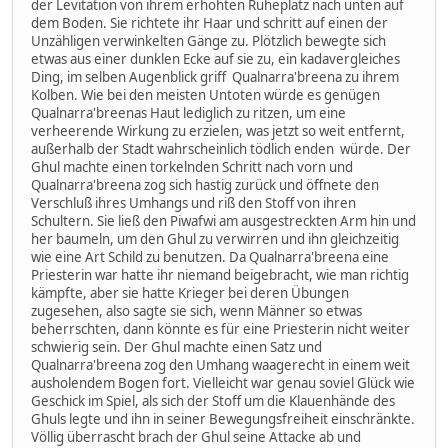
der Levitation von ihrem erhöhten Ruheplatz nach unten auf
dem Boden. Sie richtete ihr Haar und schritt auf einen der
Unzähligen verwinkelten Gänge zu. Plötzlich bewegte sich
etwas aus einer dunklen Ecke auf sie zu, ein kadavergleiches
Ding, im selben Augenblick griff Qualnarra'breena zu ihrem
Kolben. Wie bei den meisten Untoten würde es genügen
Qualnarra'breenas Haut lediglich zu ritzen, um eine
verheerende Wirkung zu erzielen, was jetzt so weit entfernt,
außerhalb der Stadt wahrscheinlich tödlich enden würde. Der
Ghul machte einen torkelnden Schritt nach vorn und
Qualnarra'breena zog sich hastig zurück und öffnete den
Verschluß ihres Umhangs und riß den Stoff von ihren
Schultern. Sie ließ den Piwafwi am ausgestreckten Arm hin und
her baumeln, um den Ghul zu verwirren und ihn gleichzeitig
wie eine Art Schild zu benutzen. Da Qualnarra'breena eine
Priesterin war hatte ihr niemand beigebracht, wie man richtig
kämpfte, aber sie hatte Krieger bei deren Übungen
zugesehen, also sagte sie sich, wenn Männer so etwas
beherrschten, dann könnte es für eine Priesterin nicht weiter
schwierig sein. Der Ghul machte einen Satz und
Qualnarra'breena zog den Umhang waagerecht in einem weit
ausholendem Bogen fort. Vielleicht war genau soviel Glück wie
Geschick im Spiel, als sich der Stoff um die Klauenhände des
Ghuls legte und ihn in seiner Bewegungsfreiheit einschränkte.
Völlig überrascht brach der Ghul seine Attacke ab und