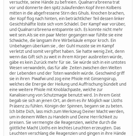
versuchte, seine Hände zu befreien. Qualnarra'breena trat
vor und donnerte den spitz zulaufenden Kopf ihren Kolbens
mitten in die abgefressene Stirn des Ghuls. Knochen brachen,
der Kopf flog nach hinten, ein beträchtlicher Teil dessen linker
Gesichtshälfte löste sich vom Schädel. Der Kampf war vorüber,
und Qualnarra'breena entspannte sich. Es konnte nicht mehr
weit sein.Als sie ein paar Meter gegangen war fühlte sie eine
Schwäche, die langsam ihre Wirbelsäule empor kroch. Ein
Unbehagen überkam sie , der Guhl musste sie im Kampf
verletzt und somit vergiftet haben. Sie hatte wenig Zeit, denn
wenn das Gift sich zu weit in ihrem Körper ausbreiten würde,
gäbe es kein Zurück mehr für sie. Sie würde sich in ein untotes
Wesen verwandeln, das für alle Zeiten zwischen den Welten
der Lebenden und der Toten wandeln würde. Geschwind griff
sie in ihren Piwafwi und zog eine Phiole mit Ginsengsirup,
welches die Energie der Heilung und Auffrischung bündelt und
eine weitere Phiole mit Knoblachpaste, welche zur
Kanalisierung von Schutzmagie benutzt wird. In ihrem Geist
begab sie sich an jenen Ort, an dem es ihr Möglich war Lloths
Präsenz zu fühlen. Königin der Spinnen, begann sie zu beten.
Ich bitte Dich, lass mich zum Werkzeug Deiner Macht werden,
um in deinem Willen zu Handeln und Deine Herrlichkeit zu
preisen. Sie vermengte die Reagenzien, welche durch die
göttliche Macht Lloths ein leichtes Leuchten erzeugten. Das
Leuchten verschlang die Reagenzien und gingen in ihre Hände