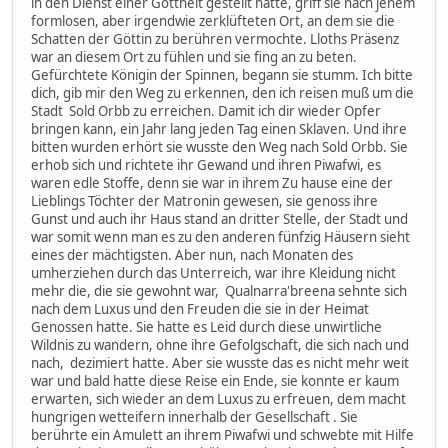
in den Dienst einer Gottheit gestellt hatte, griff sie nach jenem
formlosen, aber irgendwie zerklüfteten Ort, an dem sie die
Schatten der Göttin zu berühren vermochte. Lloths Präsenz
war an diesem Ort zu fühlen und sie fing an zu beten.
Gefürchtete Königin der Spinnen, begann sie stumm. Ich bitte
dich, gib mir den Weg zu erkennen, den ich reisen muß um die
Stadt Sold Orbb zu erreichen. Damit ich dir wieder Opfer
bringen kann, ein Jahr lang jeden Tag einen Sklaven. Und ihre
bitten wurden erhört sie wusste den Weg nach Sold Orbb. Sie
erhob sich und richtete ihr Gewand und ihren Piwafwi, es
waren edle Stoffe, denn sie war in ihrem Zu hause eine der
Lieblings Töchter der Matronin gewesen, sie genoss ihre
Gunst und auch ihr Haus stand an dritter Stelle, der Stadt und
war somit wenn man es zu den anderen fünfzig Häusern sieht
eines der mächtigsten. Aber nun, nach Monaten des
umherziehen durch das Unterreich, war ihre Kleidung nicht
mehr die, die sie gewohnt war, Qualnarra'breena sehnte sich
nach dem Luxus und den Freuden die sie in der Heimat
Genossen hatte. Sie hatte es Leid durch diese unwirtliche
Wildnis zu wandern, ohne ihre Gefolgschaft, die sich nach und
nach, dezimiert hatte. Aber sie wusste das es nicht mehr weit
war und bald hatte diese Reise ein Ende, sie konnte er kaum
erwarten, sich wieder an dem Luxus zu erfreuen, dem macht
hungrigen wetteifern innerhalb der Gesellschaft . Sie
berührte ein Amulett an ihrem Piwafwi und schwebte mit Hilfe