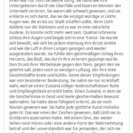
ihnen war nur noch sie alleine übrig. Sie hatte alle ihre
Untergebenen durch die Überfälle und bizarren Monster der
Unterwelt verloren. Sie waren alle schwach gewesen, und sie
erklärte es sich damit, das sie die einzigst würdige in Lloths
Augen war, die es bis zur Stadt schaffen sollte, denn Lloth
duldete nur die Stärksten und so war es eine natürliche
Auslese. Es konnte nicht mehr weit sein. Qualnarra'breena
schloss ihre Augen und begab sich in eine Trance. Sie wurde
sich bewußt, wie sich bei jedem Atemzug ihre Brust senkte
und wie die Luft in ihren Lungen gesogen und wieder
ausgestoßen wurde. Sie fühlte den gleichmäßigen Schlag ihres
Herzens, das Bluß, das durch ihre Arterien gepumpt wurde.
Den Druck ihrer Wirbelsäule gegen den Stein, gegen den sie
gelehnt saß. Jeden noch so winzigen Luftzug, der ihre linke
Gesichtshälfte koste und kühlte. Keine dieser Empfindungen
war von besonderer Bedeutung. Sie nahm sie nur so lebhaft
wahr, weil sie einen Zustand völliger leidenschaftsloser Ruhe
und Empfänglichkeit erreicht hatte. Einen Zustand, in dem sie
die Geschehnisse in Geist und Seele gleichermaßen bewusst
wahrnahm. Sie hatte diese Fähigkeit erlernt, als sie noch
Novizin gewesen war. Sie hatte jede göttliche Kunst mühelos
gelernt. Das war eines der Zeichen gewesen, daß Lloth sie zu
Größerem ausersehen hatte. Mit einem Sinn, der weder
Sehen noch Hören oder eine andere Form der Wahrnehmung
betraf und der unverständlich war für jemanden, der sich nie