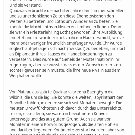
Und sie verstand.
Quaowa verbrachte die nächsten Jahre damit immer schneller
und zu unerdenklichen Zeiten diese Ebene zwischen den
Welten zu betreten und Loths um Wunder an zu beten. Sie
konnte die Macht Loths in kleineren Umfang erflehen. Denn
sie war ein Priesterlehrling Loths geworden. Ihre Ausbildung
endetet und sie wurde zurück zu ihrem Haus geschickt, wo sie
mehr oder weniger freundlich empfangen wurde. Ihr wurde
sogleich aufgetragen sich nach (nw stadt) zu begeben, um dort
als Diplomatin ihres Hauses die Handelsbeziehungen zu
verbessern. Dies wurde auf Geheis der Muttermatronin ihr
zugetragen, aber sie wusste, dass es der Wunsch der ersten
Tochter gewesen sein musste, die ihre neue Rivalin aus dem
Weg haben wollte.
Von Plateau aus spürte Qualnarra'breena Baenghym die
Wildnis, die um sie lag. Sie konnte die weiten, labyrinthartigen
Gewölbe fühlen, in denen sie sich seit Monaten bewegte. Die
meisten Drow fürchteten sich davor, durch das Unterreich zu
reisen, es sei denn, sie waren in bewaffneten Konvois
unterwegs und das aus gutem Grund. Auch sie war vor
Monaten in einem Konvoi los gezogen, als die alten Höhlen
und darüber liegenden Kontinente zerstört wurden, aber von