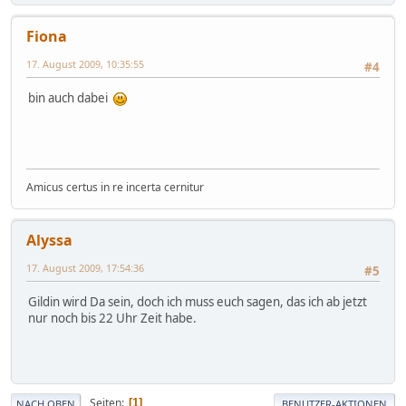
Fiona
17. August 2009, 10:35:55
#4
bin auch dabei
Amicus certus in re incerta cernitur
Alyssa
17. August 2009, 17:54:36
#5
Gildin wird Da sein, doch ich muss euch sagen, das ich ab jetzt
nur noch bis 22 Uhr Zeit habe.
Seiten
1
NACH OBEN
BENUTZER-AKTIONEN