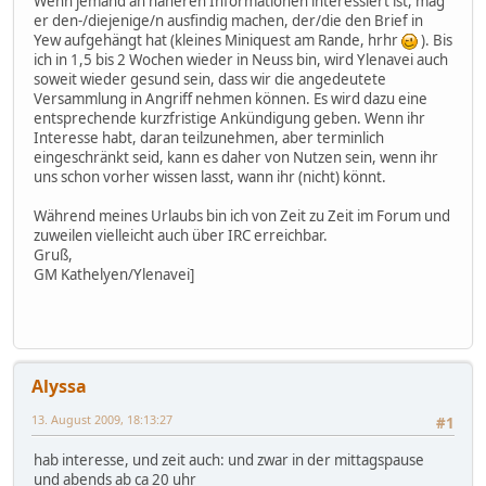
Wenn jemand an näheren Informationen interessiert ist, mag
er den-/diejenige/n ausfindig machen, der/die den Brief in
Yew aufgehängt hat (kleines Miniquest am Rande, hrhr
). Bis
ich in 1,5 bis 2 Wochen wieder in Neuss bin, wird Ylenavei auch
soweit wieder gesund sein, dass wir die angedeutete
Versammlung in Angriff nehmen können. Es wird dazu eine
entsprechende kurzfristige Ankündigung geben. Wenn ihr
Interesse habt, daran teilzunehmen, aber terminlich
eingeschränkt seid, kann es daher von Nutzen sein, wenn ihr
uns schon vorher wissen lasst, wann ihr (nicht) könnt.
Während meines Urlaubs bin ich von Zeit zu Zeit im Forum und
zuweilen vielleicht auch über IRC erreichbar.
Gruß,
GM Kathelyen/Ylenavei]
Alyssa
13. August 2009, 18:13:27
#1
hab interesse, und zeit auch: und zwar in der mittagspause
und abends ab ca 20 uhr