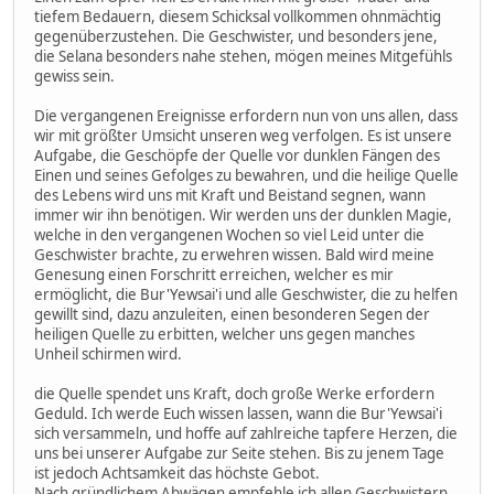
tiefem Bedauern, diesem Schicksal vollkommen ohnmächtig
gegenüberzustehen. Die Geschwister, und besonders jene,
die Selana besonders nahe stehen, mögen meines Mitgefühls
gewiss sein.
Die vergangenen Ereignisse erfordern nun von uns allen, dass
wir mit größter Umsicht unseren weg verfolgen. Es ist unsere
Aufgabe, die Geschöpfe der Quelle vor dunklen Fängen des
Einen und seines Gefolges zu bewahren, und die heilige Quelle
des Lebens wird uns mit Kraft und Beistand segnen, wann
immer wir ihn benötigen. Wir werden uns der dunklen Magie,
welche in den vergangenen Wochen so viel Leid unter die
Geschwister brachte, zu erwehren wissen. Bald wird meine
Genesung einen Forschritt erreichen, welcher es mir
ermöglicht, die Bur'Yewsai'i und alle Geschwister, die zu helfen
gewillt sind, dazu anzuleiten, einen besonderen Segen der
heiligen Quelle zu erbitten, welcher uns gegen manches
Unheil schirmen wird.
die Quelle spendet uns Kraft, doch große Werke erfordern
Geduld. Ich werde Euch wissen lassen, wann die Bur'Yewsai'i
sich versammeln, und hoffe auf zahlreiche tapfere Herzen, die
uns bei unserer Aufgabe zur Seite stehen. Bis zu jenem Tage
ist jedoch Achtsamkeit das höchste Gebot.
Nach gründlichem Abwägen empfehle ich allen Geschwistern