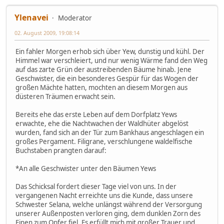
Ylenavei
Moderator
02. August 2009, 19:08:14
Ein fahler Morgen erhob sich über Yew, dunstig und kühl. Der
Himmel war verschleiert, und nur wenig Wärme fand den Weg
auf das zarte Grün der austreibenden Bäume hinab. Jene
Geschwister, die ein besonderes Gespür für das Wogen der
großen Mächte hatten, mochten an diesem Morgen aus
düsteren Träumen erwacht sein.
Bereits ehe das erste Leben auf dem Dorfplatz Yews
erwachte, ehe die Nachtwachen der Waldhüter abgelöst
wurden, fand sich an der Tür zum Bankhaus angeschlagen ein
großes Pergament. Filigrane, verschlungene waldelfische
Buchstaben prangten darauf:
*An alle Geschwister unter den Bäumen Yews
Das Schicksal fordert dieser Tage viel von uns. In der
vergangenen Nacht erreichte uns die Kunde, dass unsere
Schwester Selana, welche unlängst während der Versorgung
unserer Außenposten verloren ging, dem dunklen Zorn des
Einen zum Opfer fiel. Es erfüllt mich mit großer Trauer und