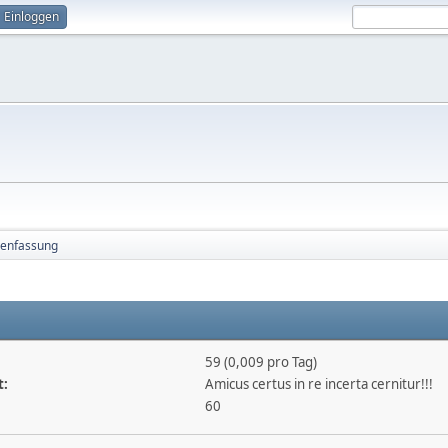
Einloggen
enfassung
59 (0,009 pro Tag)
t:
Amicus certus in re incerta cernitur!!!
60