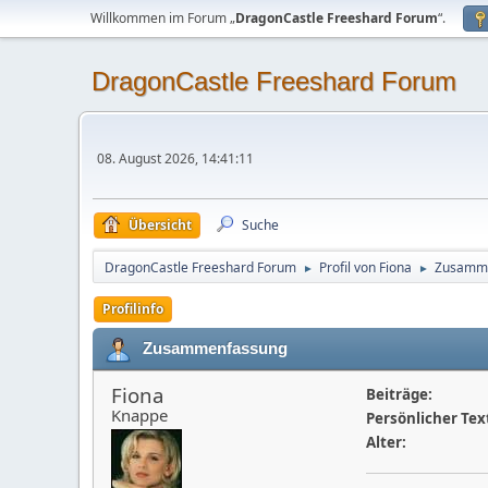
Willkommen im Forum „
DragonCastle Freeshard Forum
“.
DragonCastle Freeshard Forum
08. August 2026, 14:41:11
Übersicht
Suche
DragonCastle Freeshard Forum
Profil von Fiona
Zusamm
►
►
Profilinfo
Zusammenfassung
Fiona
Beiträge:
Knappe
Persönlicher Tex
Alter: